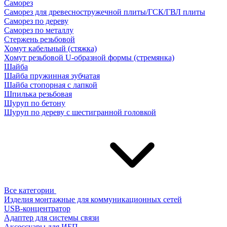
Саморез
Саморез для древесностружечной плиты/ГСК/ГВЛ плиты
Саморез по дереву
Саморез по металлу
Стержень резьбовой
Хомут кабельный (стяжка)
Хомут резьбовой U-образной формы (стремянка)
Шайба
Шайба пружинная зубчатая
Шайба стопорная с лапкой
Шпилька резьбовая
Шуруп по бетону
Шуруп по дереву с шестигранной головкой
Все категории
Изделия монтажные для коммуникационных сетей
USB-концентратор
Адаптер для системы связи
Аксессуары для ИБП