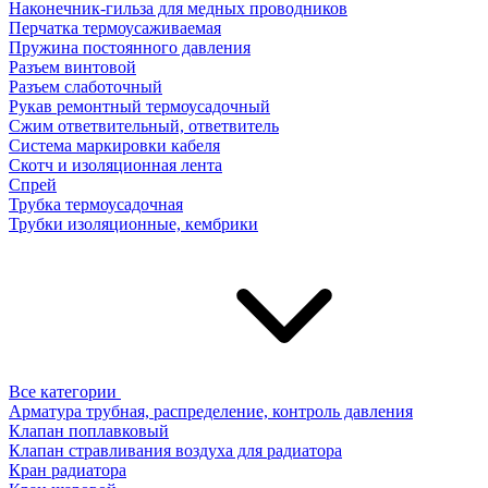
Наконечник-гильза для медных проводников
Перчатка термоусаживаемая
Пружина постоянного давления
Разъем винтовой
Разъем слаботочный
Рукав ремонтный термоусадочный
Сжим ответвительный, ответвитель
Система маркировки кабеля
Скотч и изоляционная лента
Спрей
Трубка термоусадочная
Трубки изоляционные, кембрики
Все категории
Арматура трубная, распределение, контроль давления
Клапан поплавковый
Клапан стравливания воздуха для радиатора
Кран радиатора