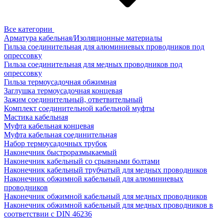
Все категории
Арматура кабельная/Изоляционные материалы
Гильза соединительная для алюминиевых проводников под
опрессовку
Гильза соединительная для медных проводников под
опрессовку
Гильза термоусадочная обжимная
Заглушка термоусадочная концевая
Зажим соединительный, ответвительный
Комплект соединительной кабельной муфты
Мастика кабельная
Муфта кабельная концевая
Муфта кабельная соединительная
Набор термоусадочных трубок
Наконечник быстроразмыкаемый
Наконечник кабельный со срывными болтами
Наконечник кабельный трубчатый для медных проводников
Наконечник обжимной кабельный для алюминиевых
проводников
Наконечник обжимной кабельный для медных проводников
Наконечник обжимной кабельный для медных проводников в
соответствии с DIN 46236