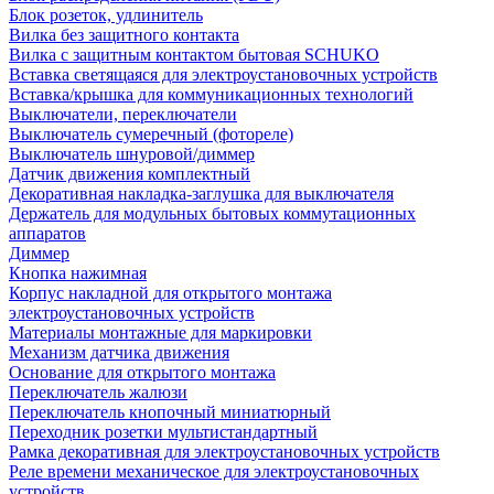
Блок розеток, удлинитель
Вилка без защитного контакта
Вилка с защитным контактом бытовая SCHUKO
Вставка светящаяся для электроустановочных устройств
Вставка/крышка для коммуникационных технологий
Выключатели, переключатели
Выключатель сумеречный (фотореле)
Выключатель шнуровой/диммер
Датчик движения комплектный
Декоративная накладка-заглушка для выключателя
Держатель для модульных бытовых коммутационных
аппаратов
Диммер
Кнопка нажимная
Корпус накладной для открытого монтажа
электроустановочных устройств
Материалы монтажные для маркировки
Механизм датчика движения
Основание для открытого монтажа
Переключатель жалюзи
Переключатель кнопочный миниатюрный
Переходник розетки мультистандартный
Рамка декоративная для электроустановочных устройств
Реле времени механическое для электроустановочных
устройств