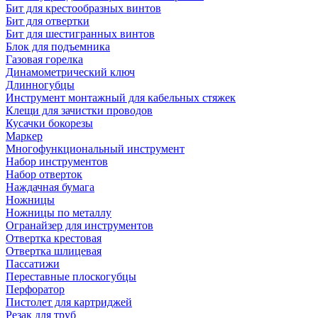
Бит для крестообразных винтов
Бит для отвертки
Бит для шестигранных винтов
Блок для подъемника
Газовая горелка
Динамометрический ключ
Длинногубцы
Инструмент монтажный для кабельных стяжек
Клещи для зачистки проводов
Кусачки бокорезы
Маркер
Многофункциональный инструмент
Набор инструментов
Набор отверток
Наждачная бумага
Ножницы
Ножницы по металлу
Огранайзер для инструментов
Отвертка крестовая
Отвертка шлицевая
Пассатижи
Переставные плоскогубцы
Перфоратор
Пистолет для картриджей
Резак для труб