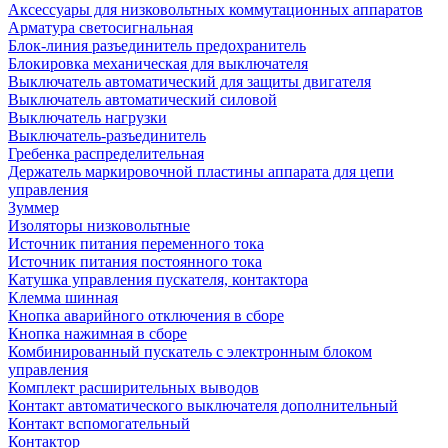
Аксессуары для низковольтных коммутационных аппаратов
Арматура светосигнальная
Блок-линия разъединитель предохранитель
Блокировка механическая для выключателя
Выключатель автоматический для защиты двигателя
Выключатель автоматический силовой
Выключатель нагрузки
Выключатель-разъединитель
Гребенка распределительная
Держатель маркировочной пластины аппарата для цепи
управления
Зуммер
Изоляторы низковольтные
Источник питания переменного тока
Источник питания постоянного тока
Катушка управления пускателя, контактора
Клемма шинная
Кнопка аварийного отключения в сборе
Кнопка нажимная в сборе
Комбинированный пускатель с электронным блоком
управления
Комплект расширительных выводов
Контакт автоматического выключателя дополнительный
Контакт вспомогательный
Контактор