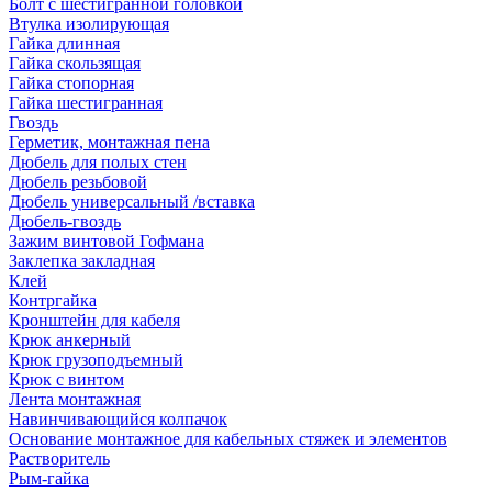
Болт с шестигранной головкой
Втулка изолирующая
Гайка длинная
Гайка скользящая
Гайка стопорная
Гайка шестигранная
Гвоздь
Герметик, монтажная пена
Дюбель для полых стен
Дюбель резьбовой
Дюбель универсальный /вставка
Дюбель-гвоздь
Зажим винтовой Гофмана
Заклепка закладная
Клей
Контргайка
Кронштейн для кабеля
Крюк анкерный
Крюк грузоподъемный
Крюк с винтом
Лента монтажная
Навинчивающийся колпачок
Основание монтажное для кабельных стяжек и элементов
Растворитель
Рым-гайка