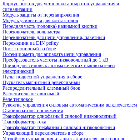
Корпус постов для установки аппаратов управления и
сигнализации
Модуль защиты от перенапряжения
Модуль усилителя для контакторов
Передняя часть (головка) нажимной кнопки
Переключатель вольтметра
Переключатель для цепи управления, пакетный
Переходник на DIN рейку
Пост кнопочный в сборе
Потенциометр для аппарата цепи управления
Преобразователь частоты низковольтный до 1 кВ
Привод для силовых автоматических выключателей
электрический
Пульт подвесной управления в сборе
Пускатель магнитный реверсивный
Распределительный клеммный блок
Расцепитель независимый
Реле тепловое
Рукоятка управления силовым автоматическим выключателем
Стабилизаторы напряжения
Трансформатор однофазный силовой низковольтный
Трансформатор тока
Трансформатор трехфазный силовой низковольтный
Управляющий переключатель в сборе
Устройство управления и защиты двигателя электронное