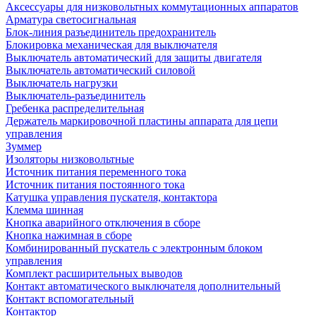
Аксессуары для низковольтных коммутационных аппаратов
Арматура светосигнальная
Блок-линия разъединитель предохранитель
Блокировка механическая для выключателя
Выключатель автоматический для защиты двигателя
Выключатель автоматический силовой
Выключатель нагрузки
Выключатель-разъединитель
Гребенка распределительная
Держатель маркировочной пластины аппарата для цепи
управления
Зуммер
Изоляторы низковольтные
Источник питания переменного тока
Источник питания постоянного тока
Катушка управления пускателя, контактора
Клемма шинная
Кнопка аварийного отключения в сборе
Кнопка нажимная в сборе
Комбинированный пускатель с электронным блоком
управления
Комплект расширительных выводов
Контакт автоматического выключателя дополнительный
Контакт вспомогательный
Контактор