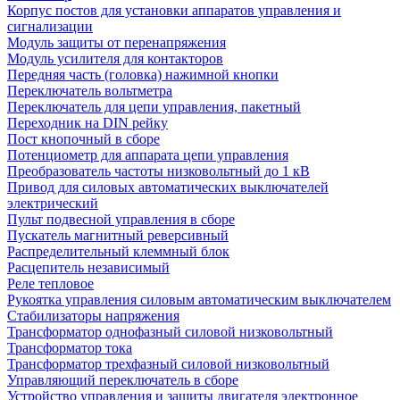
Корпус постов для установки аппаратов управления и
сигнализации
Модуль защиты от перенапряжения
Модуль усилителя для контакторов
Передняя часть (головка) нажимной кнопки
Переключатель вольтметра
Переключатель для цепи управления, пакетный
Переходник на DIN рейку
Пост кнопочный в сборе
Потенциометр для аппарата цепи управления
Преобразователь частоты низковольтный до 1 кВ
Привод для силовых автоматических выключателей
электрический
Пульт подвесной управления в сборе
Пускатель магнитный реверсивный
Распределительный клеммный блок
Расцепитель независимый
Реле тепловое
Рукоятка управления силовым автоматическим выключателем
Стабилизаторы напряжения
Трансформатор однофазный силовой низковольтный
Трансформатор тока
Трансформатор трехфазный силовой низковольтный
Управляющий переключатель в сборе
Устройство управления и защиты двигателя электронное