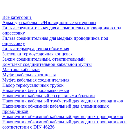
Все категории
Арматура кабельная/Изоляционные материалы
Гильза соединительная для алюминиевых проводников под
опрессовку
Гильза соединительная для медных проводников под
опрессовку
Гильза термоусадочная обжимная
Заглушка термоусадочная концевая
Зажим соединительный, ответвительный
Комплект соединительной кабельной муфты
Мастика кабельная
Муфта кабельная концевая
Муфта кабельная соединительная
Набор термоусадочных трубок
Наконечник быстроразмыкаемый
Наконечник кабельный со срывными болтами
Наконечник кабельный трубчатый для медных проводников
Наконечник обжимной кабельный для алюминиевых
проводников
Наконечник обжимной кабельный для медных проводников
Наконечник обжимной кабельный для медных проводников в
соответствии с DIN 46236