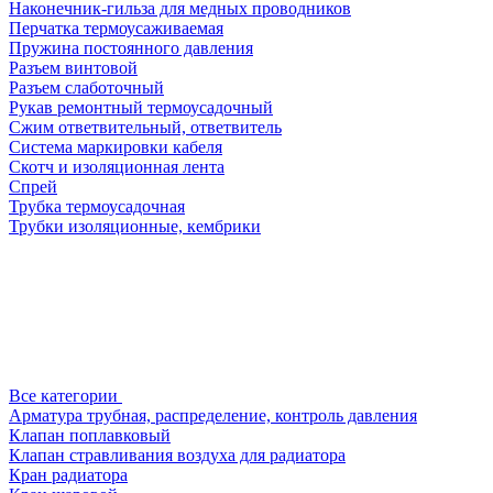
Наконечник-гильза для медных проводников
Перчатка термоусаживаемая
Пружина постоянного давления
Разъем винтовой
Разъем слаботочный
Рукав ремонтный термоусадочный
Сжим ответвительный, ответвитель
Система маркировки кабеля
Скотч и изоляционная лента
Спрей
Трубка термоусадочная
Трубки изоляционные, кембрики
Все категории
Арматура трубная, распределение, контроль давления
Клапан поплавковый
Клапан стравливания воздуха для радиатора
Кран радиатора