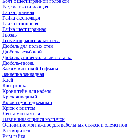
Болт с шестигранной головкой
Втулка изолирующая
Гайка длинная
Гайка скользящая
Гайка стопорная
Гайка шестигранная
Гвоздь
Герметик, монтажная пена
Дюбель для полых стен
Дюбель резьбовой
Дюбель универсальный /вставка
Дюбель-гвоздь
Зажим винтовой Гофмана
Заклепка закладная
Клей
Контргайка
Кронштейн для кабеля
Крюк анкерный
Крюк грузоподъемный
Крюк с винтом
Лента монтажная
Навинчивающийся колпачок
Основание монтажное для кабельных стяжек и элементов
Растворитель
Рым-гайка