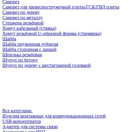
Саморез
Саморез для древесностружечной плиты/ГСК/ГВЛ плиты
Саморез по дереву
Саморез по металлу
Стержень резьбовой
Хомут кабельный (стяжка)
Хомут резьбовой U-образной формы (стремянка)
Шайба
Шайба пружинная зубчатая
Шайба стопорная с лапкой
Шпилька резьбовая
Шуруп по бетону
Шуруп по дереву с шестигранной головкой
Все категории
Изделия монтажные для коммуникационных сетей
USB-концентратор
Адаптер для системы связи
Аксессуары для ИБП