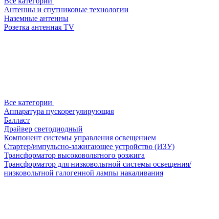
Все категории
Антенны и спутниковые технологии
Наземные антенны
Розетка антенная TV
Все категории
Аппаратура пускорегулирующая
Балласт
Драйвер светодиодный
Компонент системы управления освещением
Стартер/импульсно-зажигающее устройство (ИЗУ)
Трансформатор высоковольтного розжига
Трансформатор для низковольтной системы освещения/
низковольтной галогенной лампы накаливания