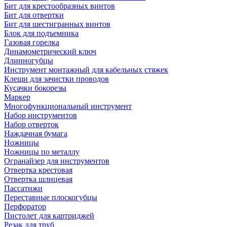
Бит для крестообразных винтов
Бит для отвертки
Бит для шестигранных винтов
Блок для подъемника
Газовая горелка
Динамометрический ключ
Длинногубцы
Инструмент монтажный для кабельных стяжек
Клещи для зачистки проводов
Кусачки бокорезы
Маркер
Многофункциональный инструмент
Набор инструментов
Набор отверток
Наждачная бумага
Ножницы
Ножницы по металлу
Огранайзер для инструментов
Отвертка крестовая
Отвертка шлицевая
Пассатижи
Переставные плоскогубцы
Перфоратор
Пистолет для картриджей
Резак для труб