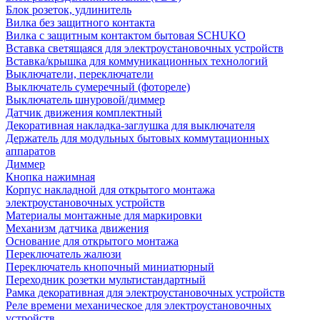
Блок розеток, удлинитель
Вилка без защитного контакта
Вилка с защитным контактом бытовая SCHUKO
Вставка светящаяся для электроустановочных устройств
Вставка/крышка для коммуникационных технологий
Выключатели, переключатели
Выключатель сумеречный (фотореле)
Выключатель шнуровой/диммер
Датчик движения комплектный
Декоративная накладка-заглушка для выключателя
Держатель для модульных бытовых коммутационных
аппаратов
Диммер
Кнопка нажимная
Корпус накладной для открытого монтажа
электроустановочных устройств
Материалы монтажные для маркировки
Механизм датчика движения
Основание для открытого монтажа
Переключатель жалюзи
Переключатель кнопочный миниатюрный
Переходник розетки мультистандартный
Рамка декоративная для электроустановочных устройств
Реле времени механическое для электроустановочных
устройств