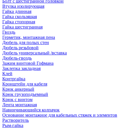
Болт с шестигранной головкой
Втулка изолирующая
Гайка длинная
Гайка скользящая
Гайка стопорная
Гайка шестигранная
Гвоздь
Герметик, монтажная пена
Дюбель для полых стен
Дюбель резьбовой
Дюбель универсальный /вставка
Дюбель-гвоздь
Зажим винтовой Гофмана
Заклепка закладная
Клей
Контргайка
Кронштейн для кабеля
Крюк анкерный
Крюк грузоподъемный
Крюк с винтом
Лента монтажная
Навинчивающийся колпачок
Основание монтажное для кабельных стяжек и элементов
Растворитель
Рым-гайка