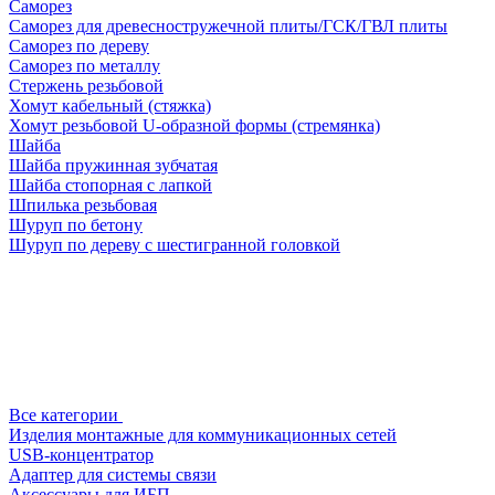
Саморез
Саморез для древесностружечной плиты/ГСК/ГВЛ плиты
Саморез по дереву
Саморез по металлу
Стержень резьбовой
Хомут кабельный (стяжка)
Хомут резьбовой U-образной формы (стремянка)
Шайба
Шайба пружинная зубчатая
Шайба стопорная с лапкой
Шпилька резьбовая
Шуруп по бетону
Шуруп по дереву с шестигранной головкой
Все категории
Изделия монтажные для коммуникационных сетей
USB-концентратор
Адаптер для системы связи
Аксессуары для ИБП