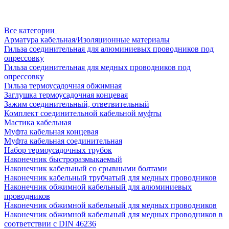
Все категории
Арматура кабельная/Изоляционные материалы
Гильза соединительная для алюминиевых проводников под
опрессовку
Гильза соединительная для медных проводников под
опрессовку
Гильза термоусадочная обжимная
Заглушка термоусадочная концевая
Зажим соединительный, ответвительный
Комплект соединительной кабельной муфты
Мастика кабельная
Муфта кабельная концевая
Муфта кабельная соединительная
Набор термоусадочных трубок
Наконечник быстроразмыкаемый
Наконечник кабельный со срывными болтами
Наконечник кабельный трубчатый для медных проводников
Наконечник обжимной кабельный для алюминиевых
проводников
Наконечник обжимной кабельный для медных проводников
Наконечник обжимной кабельный для медных проводников в
соответствии с DIN 46236