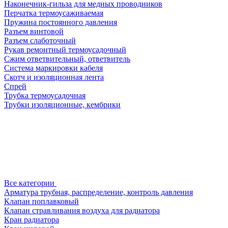
Наконечник-гильза для медных проводников
Перчатка термоусаживаемая
Пружина постоянного давления
Разъем винтовой
Разъем слаботочный
Рукав ремонтный термоусадочный
Сжим ответвительный, ответвитель
Система маркировки кабеля
Скотч и изоляционная лента
Спрей
Трубка термоусадочная
Трубки изоляционные, кембрики
Все категории
Арматура трубная, распределение, контроль давления
Клапан поплавковый
Клапан стравливания воздуха для радиатора
Кран радиатора