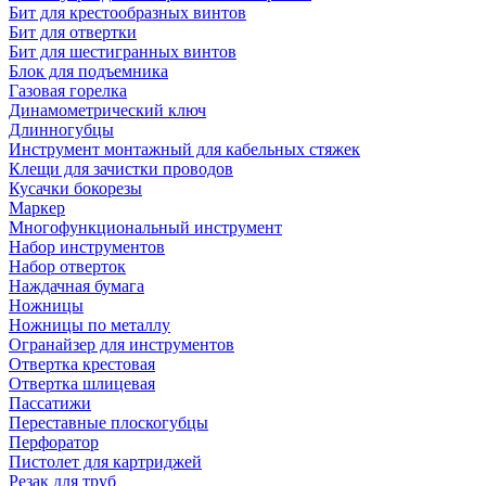
Бит для крестообразных винтов
Бит для отвертки
Бит для шестигранных винтов
Блок для подъемника
Газовая горелка
Динамометрический ключ
Длинногубцы
Инструмент монтажный для кабельных стяжек
Клещи для зачистки проводов
Кусачки бокорезы
Маркер
Многофункциональный инструмент
Набор инструментов
Набор отверток
Наждачная бумага
Ножницы
Ножницы по металлу
Огранайзер для инструментов
Отвертка крестовая
Отвертка шлицевая
Пассатижи
Переставные плоскогубцы
Перфоратор
Пистолет для картриджей
Резак для труб