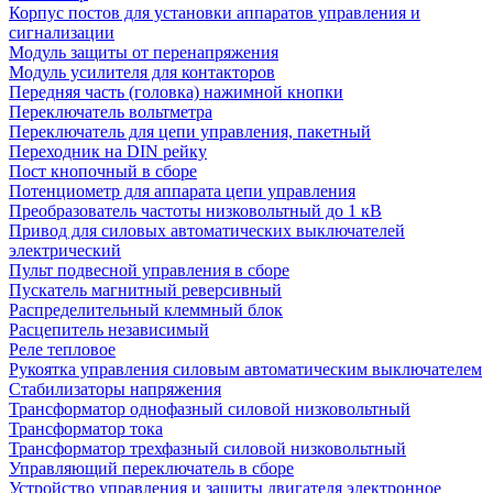
Корпус постов для установки аппаратов управления и
сигнализации
Модуль защиты от перенапряжения
Модуль усилителя для контакторов
Передняя часть (головка) нажимной кнопки
Переключатель вольтметра
Переключатель для цепи управления, пакетный
Переходник на DIN рейку
Пост кнопочный в сборе
Потенциометр для аппарата цепи управления
Преобразователь частоты низковольтный до 1 кВ
Привод для силовых автоматических выключателей
электрический
Пульт подвесной управления в сборе
Пускатель магнитный реверсивный
Распределительный клеммный блок
Расцепитель независимый
Реле тепловое
Рукоятка управления силовым автоматическим выключателем
Стабилизаторы напряжения
Трансформатор однофазный силовой низковольтный
Трансформатор тока
Трансформатор трехфазный силовой низковольтный
Управляющий переключатель в сборе
Устройство управления и защиты двигателя электронное