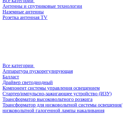
Все категории
Антенны и спутниковые технологии
Наземные антенны
Розетка антенная TV
Все категории
Аппаратура пускорегулирующая
Балласт
Драйвер светодиодный
Компонент системы управления освещением
Стартер/импульсно-зажигающее устройство (ИЗУ)
Трансформатор высоковольтного розжига
Трансформатор для низковольтной системы освещения/
низковольтной галогенной лампы накаливания