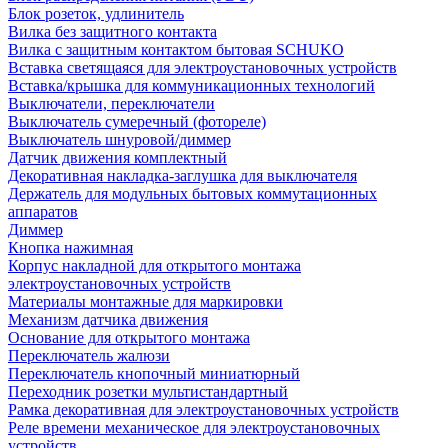
Блок розеток, удлинитель
Вилка без защитного контакта
Вилка с защитным контактом бытовая SCHUKO
Вставка светящаяся для электроустановочных устройств
Вставка/крышка для коммуникационных технологий
Выключатели, переключатели
Выключатель сумеречный (фотореле)
Выключатель шнуровой/диммер
Датчик движения комплектный
Декоративная накладка-заглушка для выключателя
Держатель для модульных бытовых коммутационных
аппаратов
Диммер
Кнопка нажимная
Корпус накладной для открытого монтажа
электроустановочных устройств
Материалы монтажные для маркировки
Механизм датчика движения
Основание для открытого монтажа
Переключатель жалюзи
Переключатель кнопочный миниатюрный
Переходник розетки мультистандартный
Рамка декоративная для электроустановочных устройств
Реле времени механическое для электроустановочных
устройств