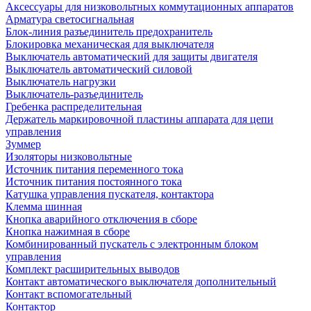
Аксессуары для низковольтных коммутационных аппаратов
Арматура светосигнальная
Блок-линия разъединитель предохранитель
Блокировка механическая для выключателя
Выключатель автоматический для защиты двигателя
Выключатель автоматический силовой
Выключатель нагрузки
Выключатель-разъединитель
Гребенка распределительная
Держатель маркировочной пластины аппарата для цепи
управления
Зуммер
Изоляторы низковольтные
Источник питания переменного тока
Источник питания постоянного тока
Катушка управления пускателя, контактора
Клемма шинная
Кнопка аварийного отключения в сборе
Кнопка нажимная в сборе
Комбинированный пускатель с электронным блоком
управления
Комплект расширительных выводов
Контакт автоматического выключателя дополнительный
Контакт вспомогательный
Контактор