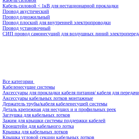
Кабель силовой
Кабель силовой < 1кВ для нестационарной прокладки
Провод акустический
Провод одножильный
Провод плоский для внутренней электропроводки
Провод установочный
СИП провод самонесущий для воздушных линий электроперед
Все категории
Кабеленесущие системы
Аксессуары для прокладки кабеля питания/ кабеля для передач
Аксессуары кабельных лотков монтажные
Держатель трубы/кабеля кабеленесущей системы
Деталь крепежная для несущих и и профильных реек
Заглушка для кабельных лотков
Зажим для крышки системы поддержки кабелей
Кронштейн для кабельного лотка
Крышка для кабельных лотков
Крышка угловой секции кабельных лотков