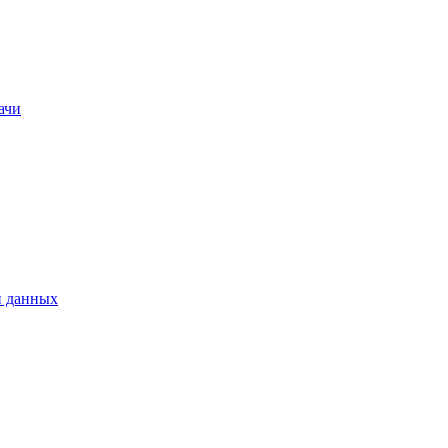
ачи
и данных