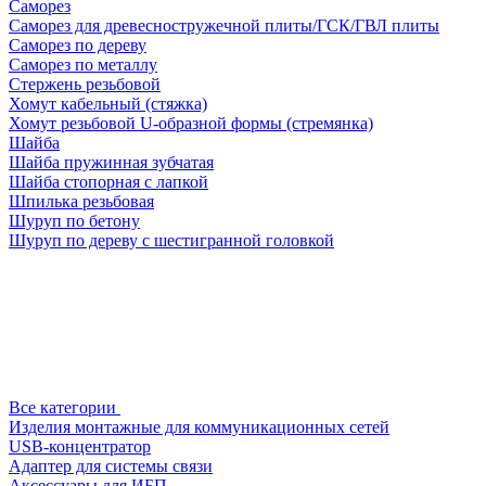
Саморез
Саморез для древесностружечной плиты/ГСК/ГВЛ плиты
Саморез по дереву
Саморез по металлу
Стержень резьбовой
Хомут кабельный (стяжка)
Хомут резьбовой U-образной формы (стремянка)
Шайба
Шайба пружинная зубчатая
Шайба стопорная с лапкой
Шпилька резьбовая
Шуруп по бетону
Шуруп по дереву с шестигранной головкой
Все категории
Изделия монтажные для коммуникационных сетей
USB-концентратор
Адаптер для системы связи
Аксессуары для ИБП