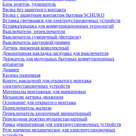
Блок розеток, удлинитель
Вилка без защитного контакта
Вилка с защитным контактом бытовая SCHUKO
Вставка светящаяся для электроустановочных устройств
Вставка/крышка для коммуникационных технологий
Выключатели, переключатели
Выключатель сумеречный (фотореле)
Выключатель шнуровой/диммер
Датчик движения комплектный
Декоративная накладка-заглушка для выключателя
Держатель для модульных бытовых коммутационных
аппаратов
Диммер
Кнопка нажимная
Корпус накладной для открытого монтажа
электроустановочных устройств
Материалы монтажные для маркировки
Механизм датчика движения
Основание для открытого монтажа
Переключатель жалюзи
Переключатель кнопочный миниатюрный
Переходник розетки мультистандартный
Рамка декоративная для электроустановочных устройств
Реле времени механическое для электроустановочных
устройств