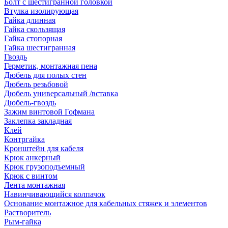
Болт с шестигранной головкой
Втулка изолирующая
Гайка длинная
Гайка скользящая
Гайка стопорная
Гайка шестигранная
Гвоздь
Герметик, монтажная пена
Дюбель для полых стен
Дюбель резьбовой
Дюбель универсальный /вставка
Дюбель-гвоздь
Зажим винтовой Гофмана
Заклепка закладная
Клей
Контргайка
Кронштейн для кабеля
Крюк анкерный
Крюк грузоподъемный
Крюк с винтом
Лента монтажная
Навинчивающийся колпачок
Основание монтажное для кабельных стяжек и элементов
Растворитель
Рым-гайка