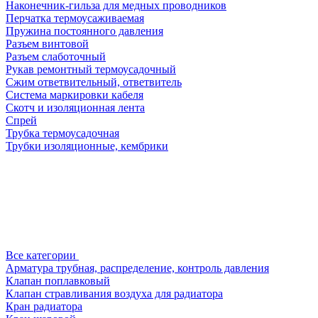
Наконечник-гильза для медных проводников
Перчатка термоусаживаемая
Пружина постоянного давления
Разъем винтовой
Разъем слаботочный
Рукав ремонтный термоусадочный
Сжим ответвительный, ответвитель
Система маркировки кабеля
Скотч и изоляционная лента
Спрей
Трубка термоусадочная
Трубки изоляционные, кембрики
Все категории
Арматура трубная, распределение, контроль давления
Клапан поплавковый
Клапан стравливания воздуха для радиатора
Кран радиатора