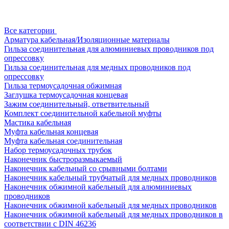
Все категории
Арматура кабельная/Изоляционные материалы
Гильза соединительная для алюминиевых проводников под
опрессовку
Гильза соединительная для медных проводников под
опрессовку
Гильза термоусадочная обжимная
Заглушка термоусадочная концевая
Зажим соединительный, ответвительный
Комплект соединительной кабельной муфты
Мастика кабельная
Муфта кабельная концевая
Муфта кабельная соединительная
Набор термоусадочных трубок
Наконечник быстроразмыкаемый
Наконечник кабельный со срывными болтами
Наконечник кабельный трубчатый для медных проводников
Наконечник обжимной кабельный для алюминиевых
проводников
Наконечник обжимной кабельный для медных проводников
Наконечник обжимной кабельный для медных проводников в
соответствии с DIN 46236