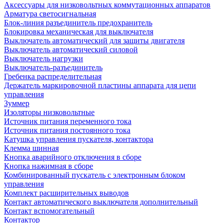
Аксессуары для низковольтных коммутационных аппаратов
Арматура светосигнальная
Блок-линия разъединитель предохранитель
Блокировка механическая для выключателя
Выключатель автоматический для защиты двигателя
Выключатель автоматический силовой
Выключатель нагрузки
Выключатель-разъединитель
Гребенка распределительная
Держатель маркировочной пластины аппарата для цепи
управления
Зуммер
Изоляторы низковольтные
Источник питания переменного тока
Источник питания постоянного тока
Катушка управления пускателя, контактора
Клемма шинная
Кнопка аварийного отключения в сборе
Кнопка нажимная в сборе
Комбинированный пускатель с электронным блоком
управления
Комплект расширительных выводов
Контакт автоматического выключателя дополнительный
Контакт вспомогательный
Контактор