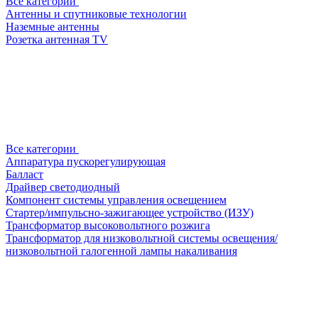
Все категории
Антенны и спутниковые технологии
Наземные антенны
Розетка антенная TV
Все категории
Аппаратура пускорегулирующая
Балласт
Драйвер светодиодный
Компонент системы управления освещением
Стартер/импульсно-зажигающее устройство (ИЗУ)
Трансформатор высоковольтного розжига
Трансформатор для низковольтной системы освещения/
низковольтной галогенной лампы накаливания