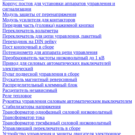
Корпус постов для установки аппаратов управления и
сигнализации
Модуль защиты от перенапряжения
Модуль усилителя для контакторов
Передняя часть (головка) нажимной кнопки
Переключатель вольтметра
Переключатель для цепи управления, пакетный
Переходник на DIN рейку
Пост кнопочный в сборе
Потенциометр для аппарата цепи управления
Преобразователь частоты низковольтный до 1 кВ
Привод для силовых автоматических выключателей
электрический
Пульт подвесной управления в сборе
Пускатель магнитный реверсивный
Распределительный клеммный блок
Расцепитель независимый
Реле тепловое
Рукоятка управления силовым автоматическим выключателем
Стабилизаторы напряжения
Трансформатор однофазный силовой низковольтный
Трансформатор тока
Трансформатор трехфазный силовой низковольтный
Управляющий переключатель в сборе
Устройство управления и защиты двигателя электронное