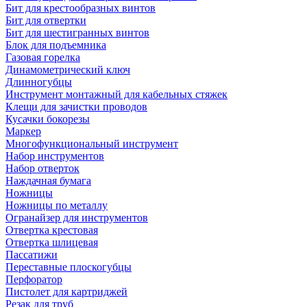
Бит для крестообразных винтов
Бит для отвертки
Бит для шестигранных винтов
Блок для подъемника
Газовая горелка
Динамометрический ключ
Длинногубцы
Инструмент монтажный для кабельных стяжек
Клещи для зачистки проводов
Кусачки бокорезы
Маркер
Многофункциональный инструмент
Набор инструментов
Набор отверток
Наждачная бумага
Ножницы
Ножницы по металлу
Огранайзер для инструментов
Отвертка крестовая
Отвертка шлицевая
Пассатижи
Переставные плоскогубцы
Перфоратор
Пистолет для картриджей
Резак для труб