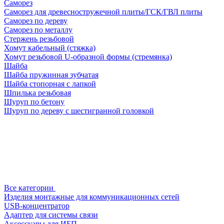
Саморез
Саморез для древесностружечной плиты/ГСК/ГВЛ плиты
Саморез по дереву
Саморез по металлу
Стержень резьбовой
Хомут кабельный (стяжка)
Хомут резьбовой U-образной формы (стремянка)
Шайба
Шайба пружинная зубчатая
Шайба стопорная с лапкой
Шпилька резьбовая
Шуруп по бетону
Шуруп по дереву с шестигранной головкой
Все категории
Изделия монтажные для коммуникационных сетей
USB-концентратор
Адаптер для системы связи
Аксессуары для ИБП