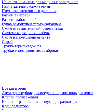
Наконечник-гильза для медных проводников
Перчатка термоусаживаемая
Пружина постоянного давления
Разъем винтовой
Разъем слаботочный
Рукав ремонтный термоусадочный
Сжим ответвительный, ответвитель
Система маркировки кабеля
Скотч и изоляционная лента
Спрей
Трубка термоусадочная
Трубки изоляционные, кембрики
Все категории
Арматура трубная, распределение, контроль давления
Клапан поплавковый
Клапан стравливания воздуха для радиатора
Кран радиатора