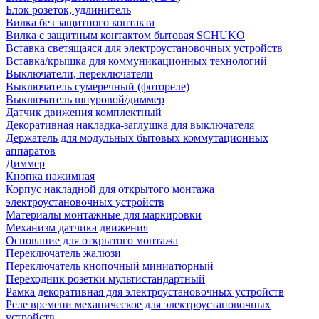
Блок розеток, удлинитель
Вилка без защитного контакта
Вилка с защитным контактом бытовая SCHUKO
Вставка светящаяся для электроустановочных устройств
Вставка/крышка для коммуникационных технологий
Выключатели, переключатели
Выключатель сумеречный (фотореле)
Выключатель шнуровой/диммер
Датчик движения комплектный
Декоративная накладка-заглушка для выключателя
Держатель для модульных бытовых коммутационных
аппаратов
Диммер
Кнопка нажимная
Корпус накладной для открытого монтажа
электроустановочных устройств
Материалы монтажные для маркировки
Механизм датчика движения
Основание для открытого монтажа
Переключатель жалюзи
Переключатель кнопочный миниатюрный
Переходник розетки мультистандартный
Рамка декоративная для электроустановочных устройств
Реле времени механическое для электроустановочных
устройств