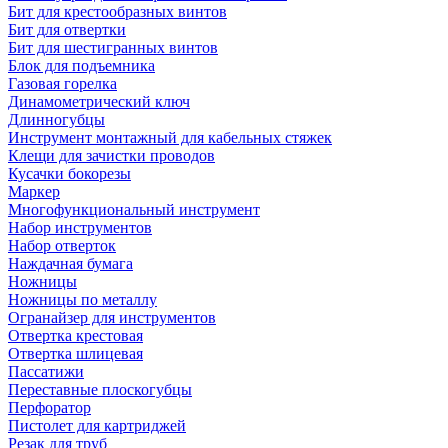
Бит для крестообразных винтов
Бит для отвертки
Бит для шестигранных винтов
Блок для подъемника
Газовая горелка
Динамометрический ключ
Длинногубцы
Инструмент монтажный для кабельных стяжек
Клещи для зачистки проводов
Кусачки бокорезы
Маркер
Многофункциональный инструмент
Набор инструментов
Набор отверток
Наждачная бумага
Ножницы
Ножницы по металлу
Огранайзер для инструментов
Отвертка крестовая
Отвертка шлицевая
Пассатижи
Переставные плоскогубцы
Перфоратор
Пистолет для картриджей
Резак для труб