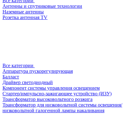
Все категории
Антенны и спутниковые технологии
Наземные антенны
Розетка антенная TV
Все категории
Аппаратура пускорегулирующая
Балласт
Драйвер светодиодный
Компонент системы управления освещением
Стартер/импульсно-зажигающее устройство (ИЗУ)
Трансформатор высоковольтного розжига
Трансформатор для низковольтной системы освещения/
низковольтной галогенной лампы накаливания