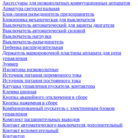
Аксессуары для низковольтных коммутационных аппаратов
Арматура светосигнальная
Блок-линия разъединитель предохранитель
Блокировка механическая для выключателя
Выключатель автоматический для защиты двигателя
Выключатель автоматический силовой
Выключатель нагрузки
Выключатель-разъединитель
Гребенка распределительная
Держатель маркировочной пластины аппарата для цепи
управления
Зуммер
Изоляторы низковольтные
Источник питания переменного тока
Источник питания постоянного тока
Катушка управления пускателя, контактора
Клемма шинная
Кнопка аварийного отключения в сборе
Кнопка нажимная в сборе
Комбинированный пускатель с электронным блоком
управления
Комплект расширительных выводов
Контакт автоматического выключателя дополнительный
Контакт вспомогательный
Контактор