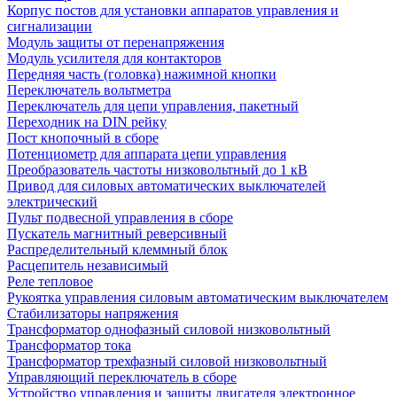
Корпус постов для установки аппаратов управления и
сигнализации
Модуль защиты от перенапряжения
Модуль усилителя для контакторов
Передняя часть (головка) нажимной кнопки
Переключатель вольтметра
Переключатель для цепи управления, пакетный
Переходник на DIN рейку
Пост кнопочный в сборе
Потенциометр для аппарата цепи управления
Преобразователь частоты низковольтный до 1 кВ
Привод для силовых автоматических выключателей
электрический
Пульт подвесной управления в сборе
Пускатель магнитный реверсивный
Распределительный клеммный блок
Расцепитель независимый
Реле тепловое
Рукоятка управления силовым автоматическим выключателем
Стабилизаторы напряжения
Трансформатор однофазный силовой низковольтный
Трансформатор тока
Трансформатор трехфазный силовой низковольтный
Управляющий переключатель в сборе
Устройство управления и защиты двигателя электронное