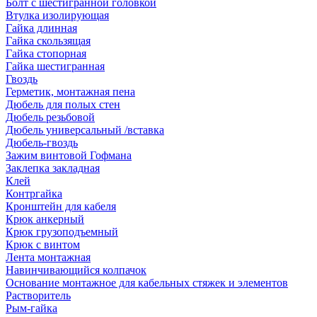
Болт с шестигранной головкой
Втулка изолирующая
Гайка длинная
Гайка скользящая
Гайка стопорная
Гайка шестигранная
Гвоздь
Герметик, монтажная пена
Дюбель для полых стен
Дюбель резьбовой
Дюбель универсальный /вставка
Дюбель-гвоздь
Зажим винтовой Гофмана
Заклепка закладная
Клей
Контргайка
Кронштейн для кабеля
Крюк анкерный
Крюк грузоподъемный
Крюк с винтом
Лента монтажная
Навинчивающийся колпачок
Основание монтажное для кабельных стяжек и элементов
Растворитель
Рым-гайка