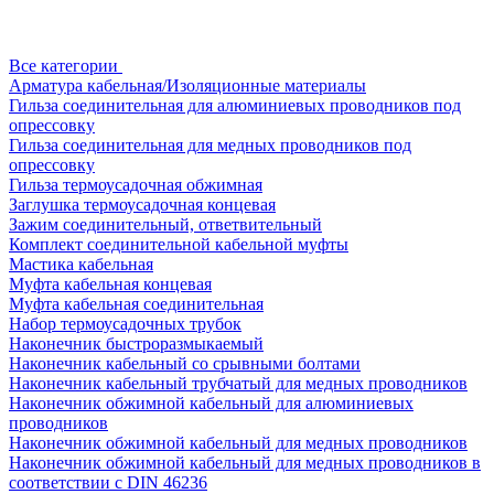
Все категории
Арматура кабельная/Изоляционные материалы
Гильза соединительная для алюминиевых проводников под
опрессовку
Гильза соединительная для медных проводников под
опрессовку
Гильза термоусадочная обжимная
Заглушка термоусадочная концевая
Зажим соединительный, ответвительный
Комплект соединительной кабельной муфты
Мастика кабельная
Муфта кабельная концевая
Муфта кабельная соединительная
Набор термоусадочных трубок
Наконечник быстроразмыкаемый
Наконечник кабельный со срывными болтами
Наконечник кабельный трубчатый для медных проводников
Наконечник обжимной кабельный для алюминиевых
проводников
Наконечник обжимной кабельный для медных проводников
Наконечник обжимной кабельный для медных проводников в
соответствии с DIN 46236