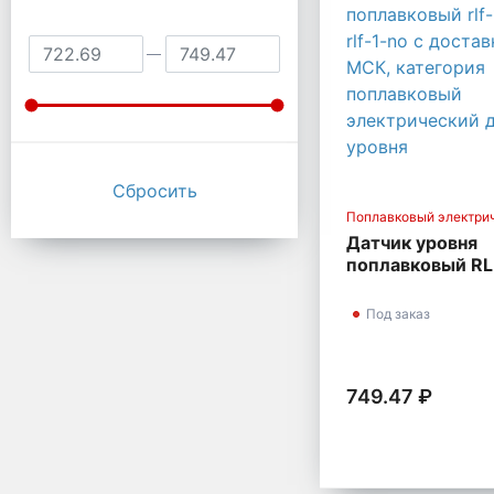
Поплавковый электри
датчик уровня
Датчик уровня
поплавковый RL
EKF RLF-1-NO
Под заказ
749.47 ₽