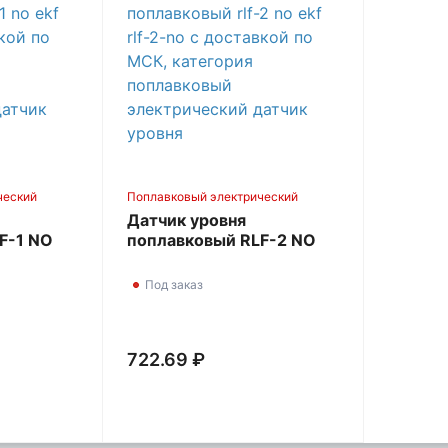
ческий
Поплавковый электрический
датчик уровня
Датчик уровня
F-1 NO
поплавковый RLF-2 NO
EKF RLF-2-NO
Под заказ
722.69 ₽