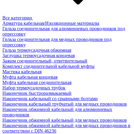
Все категории
Арматура кабельная/Изоляционные материалы
Гильза соединительная для алюминиевых проводников под
опрессовку
Гильза соединительная для медных проводников под
опрессовку
Гильза термоусадочная обжимная
Заглушка термоусадочная концевая
Зажим соединительный, ответвительный
Комплект соединительной кабельной муфты
Мастика кабельная
Муфта кабельная концевая
Муфта кабельная соединительная
Набор термоусадочных трубок
Наконечник быстроразмыкаемый
Наконечник кабельный со срывными болтами
Наконечник кабельный трубчатый для медных проводников
Наконечник обжимной кабельный для алюминиевых
проводников
Наконечник обжимной кабельный для медных проводников
Наконечник обжимной кабельный для медных проводников в
соответствии с DIN 46236