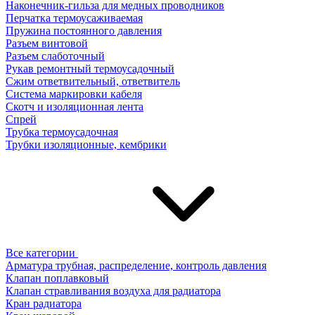
Наконечник-гильза для медных проводников
Перчатка термоусаживаемая
Пружина постоянного давления
Разъем винтовой
Разъем слаботочный
Рукав ремонтный термоусадочный
Сжим ответвительный, ответвитель
Система маркировки кабеля
Скотч и изоляционная лента
Спрей
Трубка термоусадочная
Трубки изоляционные, кембрики
Все категории
Арматура трубная, распределение, контроль давления
Клапан поплавковый
Клапан стравливания воздуха для радиатора
Кран радиатора