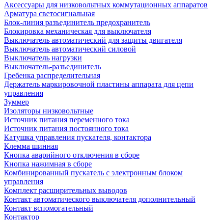
Аксессуары для низковольтных коммутационных аппаратов
Арматура светосигнальная
Блок-линия разъединитель предохранитель
Блокировка механическая для выключателя
Выключатель автоматический для защиты двигателя
Выключатель автоматический силовой
Выключатель нагрузки
Выключатель-разъединитель
Гребенка распределительная
Держатель маркировочной пластины аппарата для цепи
управления
Зуммер
Изоляторы низковольтные
Источник питания переменного тока
Источник питания постоянного тока
Катушка управления пускателя, контактора
Клемма шинная
Кнопка аварийного отключения в сборе
Кнопка нажимная в сборе
Комбинированный пускатель с электронным блоком
управления
Комплект расширительных выводов
Контакт автоматического выключателя дополнительный
Контакт вспомогательный
Контактор