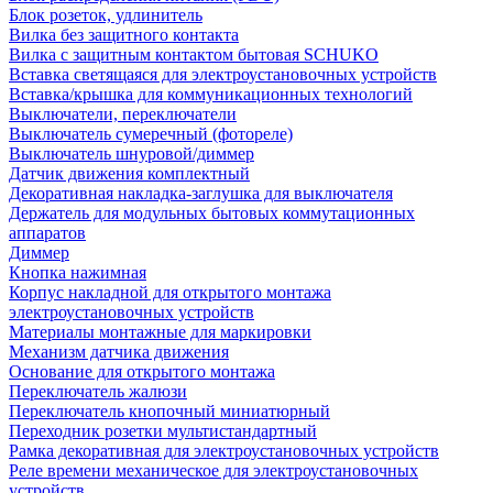
Блок розеток, удлинитель
Вилка без защитного контакта
Вилка с защитным контактом бытовая SCHUKO
Вставка светящаяся для электроустановочных устройств
Вставка/крышка для коммуникационных технологий
Выключатели, переключатели
Выключатель сумеречный (фотореле)
Выключатель шнуровой/диммер
Датчик движения комплектный
Декоративная накладка-заглушка для выключателя
Держатель для модульных бытовых коммутационных
аппаратов
Диммер
Кнопка нажимная
Корпус накладной для открытого монтажа
электроустановочных устройств
Материалы монтажные для маркировки
Механизм датчика движения
Основание для открытого монтажа
Переключатель жалюзи
Переключатель кнопочный миниатюрный
Переходник розетки мультистандартный
Рамка декоративная для электроустановочных устройств
Реле времени механическое для электроустановочных
устройств