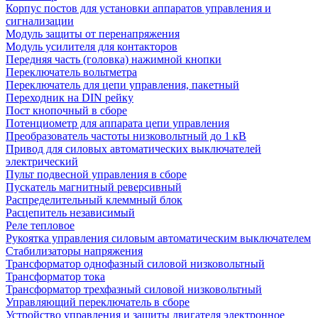
Корпус постов для установки аппаратов управления и
сигнализации
Модуль защиты от перенапряжения
Модуль усилителя для контакторов
Передняя часть (головка) нажимной кнопки
Переключатель вольтметра
Переключатель для цепи управления, пакетный
Переходник на DIN рейку
Пост кнопочный в сборе
Потенциометр для аппарата цепи управления
Преобразователь частоты низковольтный до 1 кВ
Привод для силовых автоматических выключателей
электрический
Пульт подвесной управления в сборе
Пускатель магнитный реверсивный
Распределительный клеммный блок
Расцепитель независимый
Реле тепловое
Рукоятка управления силовым автоматическим выключателем
Стабилизаторы напряжения
Трансформатор однофазный силовой низковольтный
Трансформатор тока
Трансформатор трехфазный силовой низковольтный
Управляющий переключатель в сборе
Устройство управления и защиты двигателя электронное