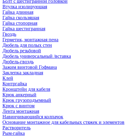
Болт с шестигранной головкой
Втулка изолирующая
Гайка длинная
Гайка скользящая
Гайка стопорная
Гайка шестигранная
Гвоздь
Герметик, монтажная пена
Дюбель для полых стен
Дюбель резьбовой
Дюбель универсальный /вставка
Дюбель-гвоздь
Зажим винтовой Гофмана
Заклепка закладная
Клей
Контргайка
Кронштейн для кабеля
Крюк анкерный
Крюк грузоподъемный
Крюк с винтом
Лента монтажная
Навинчивающийся колпачок
Основание монтажное для кабельных стяжек и элементов
Растворитель
Рым-гайка