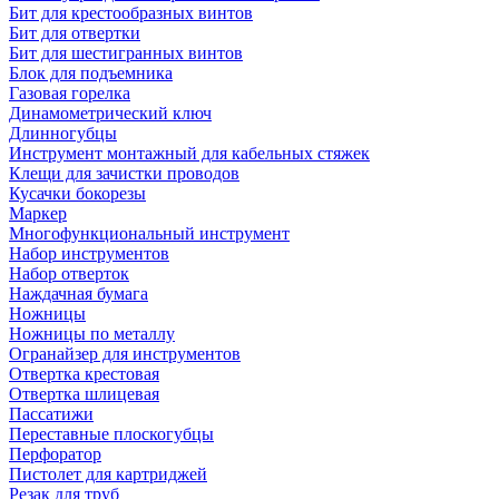
Бит для крестообразных винтов
Бит для отвертки
Бит для шестигранных винтов
Блок для подъемника
Газовая горелка
Динамометрический ключ
Длинногубцы
Инструмент монтажный для кабельных стяжек
Клещи для зачистки проводов
Кусачки бокорезы
Маркер
Многофункциональный инструмент
Набор инструментов
Набор отверток
Наждачная бумага
Ножницы
Ножницы по металлу
Огранайзер для инструментов
Отвертка крестовая
Отвертка шлицевая
Пассатижи
Переставные плоскогубцы
Перфоратор
Пистолет для картриджей
Резак для труб