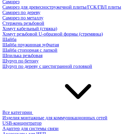
Саморез
Саморез для древесностружечной плиты/ГСК/ГВЛ плиты
Саморез по дереву
Саморез по металлу
Стержень резьбовой
Хомут кабельный (стяжка)
Хомут резьбовой U-образной формы (стремянка)
Шайба
Шайба пружинная зубчатая
Шайба стопорная с лапкой
Шпилька резьбовая
Шуруп по бетону
Шуруп по дереву с шестигранной головкой
Все категории
Изделия монтажные для коммуникационных сетей
USB-концентратор
Адаптер для системы связи
Аксессуары для ИБП