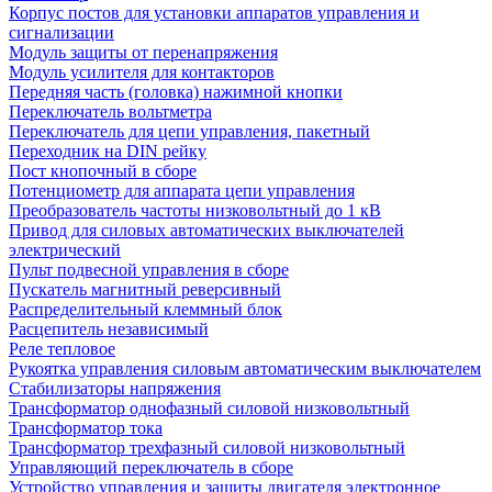
Корпус постов для установки аппаратов управления и
сигнализации
Модуль защиты от перенапряжения
Модуль усилителя для контакторов
Передняя часть (головка) нажимной кнопки
Переключатель вольтметра
Переключатель для цепи управления, пакетный
Переходник на DIN рейку
Пост кнопочный в сборе
Потенциометр для аппарата цепи управления
Преобразователь частоты низковольтный до 1 кВ
Привод для силовых автоматических выключателей
электрический
Пульт подвесной управления в сборе
Пускатель магнитный реверсивный
Распределительный клеммный блок
Расцепитель независимый
Реле тепловое
Рукоятка управления силовым автоматическим выключателем
Стабилизаторы напряжения
Трансформатор однофазный силовой низковольтный
Трансформатор тока
Трансформатор трехфазный силовой низковольтный
Управляющий переключатель в сборе
Устройство управления и защиты двигателя электронное