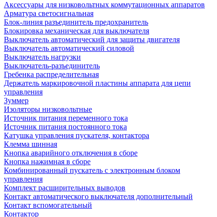
Аксессуары для низковольтных коммутационных аппаратов
Арматура светосигнальная
Блок-линия разъединитель предохранитель
Блокировка механическая для выключателя
Выключатель автоматический для защиты двигателя
Выключатель автоматический силовой
Выключатель нагрузки
Выключатель-разъединитель
Гребенка распределительная
Держатель маркировочной пластины аппарата для цепи
управления
Зуммер
Изоляторы низковольтные
Источник питания переменного тока
Источник питания постоянного тока
Катушка управления пускателя, контактора
Клемма шинная
Кнопка аварийного отключения в сборе
Кнопка нажимная в сборе
Комбинированный пускатель с электронным блоком
управления
Комплект расширительных выводов
Контакт автоматического выключателя дополнительный
Контакт вспомогательный
Контактор