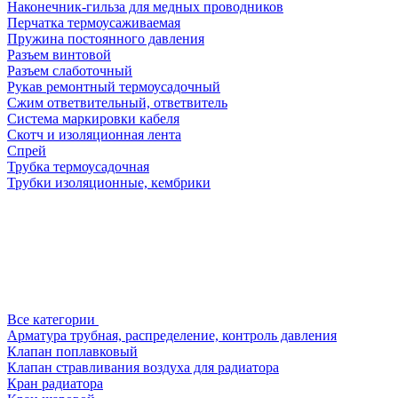
Наконечник-гильза для медных проводников
Перчатка термоусаживаемая
Пружина постоянного давления
Разъем винтовой
Разъем слаботочный
Рукав ремонтный термоусадочный
Сжим ответвительный, ответвитель
Система маркировки кабеля
Скотч и изоляционная лента
Спрей
Трубка термоусадочная
Трубки изоляционные, кембрики
Все категории
Арматура трубная, распределение, контроль давления
Клапан поплавковый
Клапан стравливания воздуха для радиатора
Кран радиатора