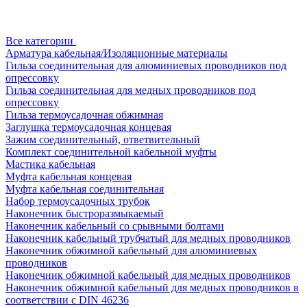
Все категории
Арматура кабельная/Изоляционные материалы
Гильза соединительная для алюминиевых проводников под
опрессовку
Гильза соединительная для медных проводников под
опрессовку
Гильза термоусадочная обжимная
Заглушка термоусадочная концевая
Зажим соединительный, ответвительный
Комплект соединительной кабельной муфты
Мастика кабельная
Муфта кабельная концевая
Муфта кабельная соединительная
Набор термоусадочных трубок
Наконечник быстроразмыкаемый
Наконечник кабельный со срывными болтами
Наконечник кабельный трубчатый для медных проводников
Наконечник обжимной кабельный для алюминиевых
проводников
Наконечник обжимной кабельный для медных проводников
Наконечник обжимной кабельный для медных проводников в
соответствии с DIN 46236