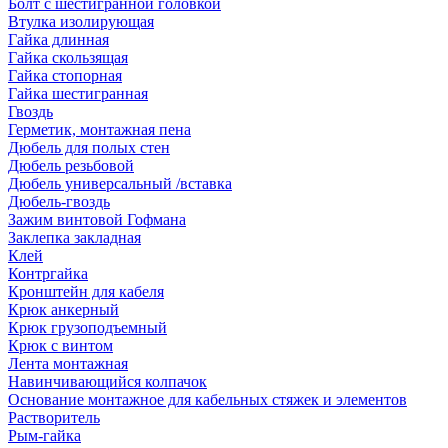
Болт с шестигранной головкой
Втулка изолирующая
Гайка длинная
Гайка скользящая
Гайка стопорная
Гайка шестигранная
Гвоздь
Герметик, монтажная пена
Дюбель для полых стен
Дюбель резьбовой
Дюбель универсальный /вставка
Дюбель-гвоздь
Зажим винтовой Гофмана
Заклепка закладная
Клей
Контргайка
Кронштейн для кабеля
Крюк анкерный
Крюк грузоподъемный
Крюк с винтом
Лента монтажная
Навинчивающийся колпачок
Основание монтажное для кабельных стяжек и элементов
Растворитель
Рым-гайка