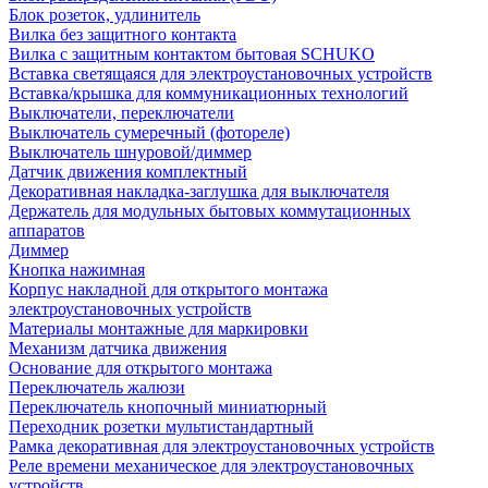
Блок розеток, удлинитель
Вилка без защитного контакта
Вилка с защитным контактом бытовая SCHUKO
Вставка светящаяся для электроустановочных устройств
Вставка/крышка для коммуникационных технологий
Выключатели, переключатели
Выключатель сумеречный (фотореле)
Выключатель шнуровой/диммер
Датчик движения комплектный
Декоративная накладка-заглушка для выключателя
Держатель для модульных бытовых коммутационных
аппаратов
Диммер
Кнопка нажимная
Корпус накладной для открытого монтажа
электроустановочных устройств
Материалы монтажные для маркировки
Механизм датчика движения
Основание для открытого монтажа
Переключатель жалюзи
Переключатель кнопочный миниатюрный
Переходник розетки мультистандартный
Рамка декоративная для электроустановочных устройств
Реле времени механическое для электроустановочных
устройств