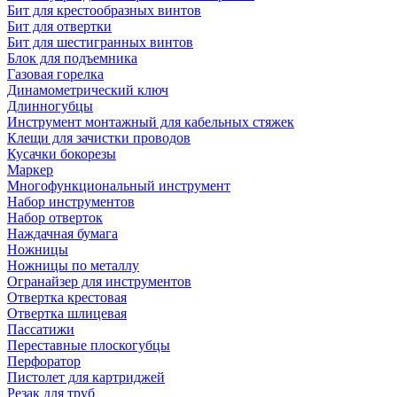
Бит для крестообразных винтов
Бит для отвертки
Бит для шестигранных винтов
Блок для подъемника
Газовая горелка
Динамометрический ключ
Длинногубцы
Инструмент монтажный для кабельных стяжек
Клещи для зачистки проводов
Кусачки бокорезы
Маркер
Многофункциональный инструмент
Набор инструментов
Набор отверток
Наждачная бумага
Ножницы
Ножницы по металлу
Огранайзер для инструментов
Отвертка крестовая
Отвертка шлицевая
Пассатижи
Переставные плоскогубцы
Перфоратор
Пистолет для картриджей
Резак для труб