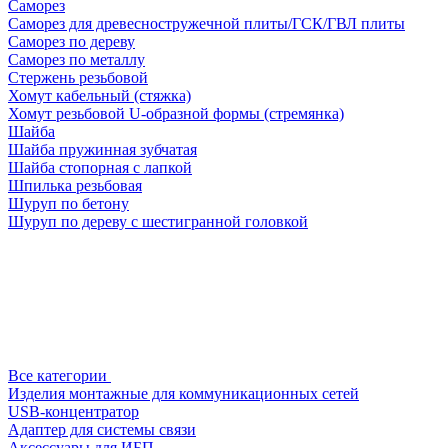
Саморез
Саморез для древесностружечной плиты/ГСК/ГВЛ плиты
Саморез по дереву
Саморез по металлу
Стержень резьбовой
Хомут кабельный (стяжка)
Хомут резьбовой U-образной формы (стремянка)
Шайба
Шайба пружинная зубчатая
Шайба стопорная с лапкой
Шпилька резьбовая
Шуруп по бетону
Шуруп по дереву с шестигранной головкой
Все категории
Изделия монтажные для коммуникационных сетей
USB-концентратор
Адаптер для системы связи
Аксессуары для ИБП