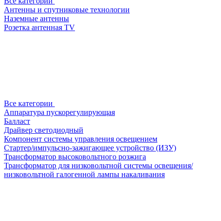
Все категории
Антенны и спутниковые технологии
Наземные антенны
Розетка антенная TV
Все категории
Аппаратура пускорегулирующая
Балласт
Драйвер светодиодный
Компонент системы управления освещением
Стартер/импульсно-зажигающее устройство (ИЗУ)
Трансформатор высоковольтного розжига
Трансформатор для низковольтной системы освещения/
низковольтной галогенной лампы накаливания