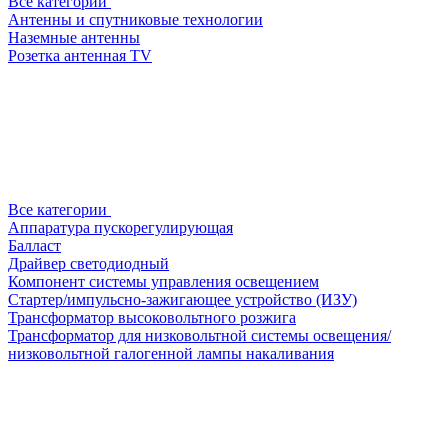
Все категории
Антенны и спутниковые технологии
Наземные антенны
Розетка антенная TV
Все категории
Аппаратура пускорегулирующая
Балласт
Драйвер светодиодный
Компонент системы управления освещением
Стартер/импульсно-зажигающее устройство (ИЗУ)
Трансформатор высоковольтного розжига
Трансформатор для низковольтной системы освещения/
низковольтной галогенной лампы накаливания