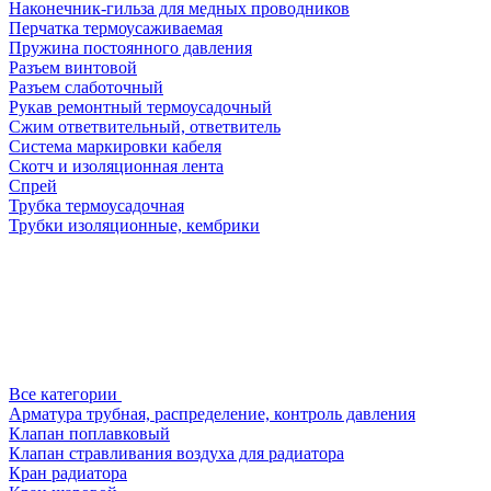
Наконечник-гильза для медных проводников
Перчатка термоусаживаемая
Пружина постоянного давления
Разъем винтовой
Разъем слаботочный
Рукав ремонтный термоусадочный
Сжим ответвительный, ответвитель
Система маркировки кабеля
Скотч и изоляционная лента
Спрей
Трубка термоусадочная
Трубки изоляционные, кембрики
Все категории
Арматура трубная, распределение, контроль давления
Клапан поплавковый
Клапан стравливания воздуха для радиатора
Кран радиатора