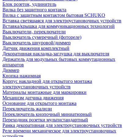
Блок розеток, удлинитель
Вилка без защитного контакта
Вилка с защитным контактом бытовая SCHUKO
Вставка светящаяся для электроустановочных устройств
Вставка/крышка для коммуникационных технологий
Выключатели, переключатели
Выключатель сумеречный (фотореле)
Выключатель шнуровой/диммер
Датчик движения комплектный
Декоративная накладка-заглушка для выключателя
Держатель для модульных бытовых коммутационных
аппаратов
Диммер
Кнопка нажимная
Корпус накладной для открытого монтажа
электроустановочных устройств
Материалы монтажные для маркировки
Механизм датчика движения
Основание для открытого монтажа
Переключатель жалюзи
Переключатель кнопочный миниатюрный
Переходник розетки мультистандартный
Рамка декоративная для электроустановочных устройств
Реле времени механическое для электроустановочных
устройств