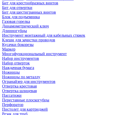
Бит для крестообразных винтов
Бит для отвертки
Бит для шестигранных винтов
Блок для подъемника
Газовая горелка
Динамометрический ключ
Длинногубцы
Инструмент монтажный для кабельных стяжек
Клещи для зачистки проводов
Кусачки бокорезы
Маркер
Многофункциональный инструмент
Набор инструментов
Набор отверток
Наждачная бумага
Ножницы
Ножницы по металлу
Огранайзер для инструментов
Отвертка крестовая
Отвертка шлицевая
Пассатижи
Переставные плоскогубцы
Перфоратор
Пистолет для картриджей
Резак для труб