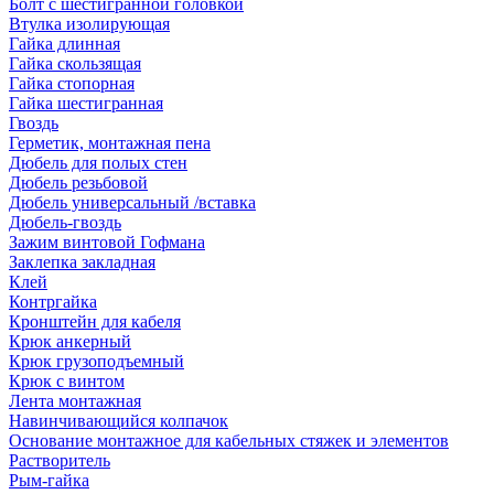
Болт с шестигранной головкой
Втулка изолирующая
Гайка длинная
Гайка скользящая
Гайка стопорная
Гайка шестигранная
Гвоздь
Герметик, монтажная пена
Дюбель для полых стен
Дюбель резьбовой
Дюбель универсальный /вставка
Дюбель-гвоздь
Зажим винтовой Гофмана
Заклепка закладная
Клей
Контргайка
Кронштейн для кабеля
Крюк анкерный
Крюк грузоподъемный
Крюк с винтом
Лента монтажная
Навинчивающийся колпачок
Основание монтажное для кабельных стяжек и элементов
Растворитель
Рым-гайка