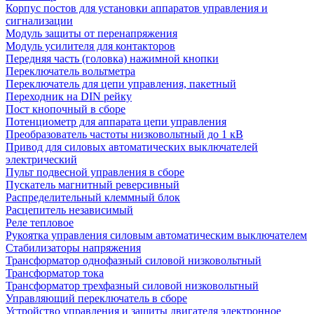
Корпус постов для установки аппаратов управления и
сигнализации
Модуль защиты от перенапряжения
Модуль усилителя для контакторов
Передняя часть (головка) нажимной кнопки
Переключатель вольтметра
Переключатель для цепи управления, пакетный
Переходник на DIN рейку
Пост кнопочный в сборе
Потенциометр для аппарата цепи управления
Преобразователь частоты низковольтный до 1 кВ
Привод для силовых автоматических выключателей
электрический
Пульт подвесной управления в сборе
Пускатель магнитный реверсивный
Распределительный клеммный блок
Расцепитель независимый
Реле тепловое
Рукоятка управления силовым автоматическим выключателем
Стабилизаторы напряжения
Трансформатор однофазный силовой низковольтный
Трансформатор тока
Трансформатор трехфазный силовой низковольтный
Управляющий переключатель в сборе
Устройство управления и защиты двигателя электронное