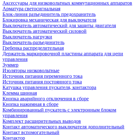
Аксессуары для низковольтных коммутационных аппаратов
Арматура светосигнальная
Блок-линия разъединитель предохранитель
Блокировка механическая для выключателя
Выключатель автоматический для защиты двигателя
Выключатель автоматический силовой
Выключатель нагрузки
Выключатель-разъединитель
Гребенка распределительная
Держатель маркировочной пластины аппарата для цепи
управления
Зуммер
Изоляторы низковольтные
Источник питания переменного тока
Источник питания постоянного тока
Катушка управления пускателя, контактора
Клемма шинная
Кнопка аварийного отключения в сборе
Кнопка нажимная в сборе
Комбинированный пускатель с электронным блоком
управления
Комплект расширительных выводов
Контакт автоматического выключателя дополнительный
Контакт вспомогательный
Контактор