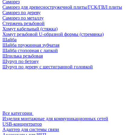
Саморез
Саморез для древесностружечной плиты/ГСК/ГВЛ плиты
Саморез по дереву
Саморез по металлу
Стержень резьбовой
Хомут кабельный (стяжка)
Хомут резьбовой U-образной формы (стремянка)
Шайба
Шайба пружинная зубчатая
Шайба стопорная с лапкой
Шпилька резьбовая
Шуруп по бетону
Шуруп по дереву с шестигранной головкой
Все категории
Изделия монтажные для коммуникационных сетей
USB-концентратор
Адаптер для системы связи
Аксессуары для ИБП