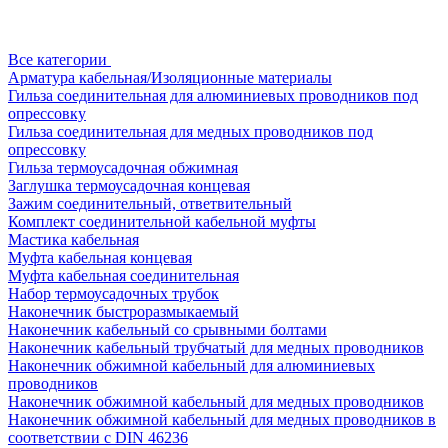
Все категории
Арматура кабельная/Изоляционные материалы
Гильза соединительная для алюминиевых проводников под
опрессовку
Гильза соединительная для медных проводников под
опрессовку
Гильза термоусадочная обжимная
Заглушка термоусадочная концевая
Зажим соединительный, ответвительный
Комплект соединительной кабельной муфты
Мастика кабельная
Муфта кабельная концевая
Муфта кабельная соединительная
Набор термоусадочных трубок
Наконечник быстроразмыкаемый
Наконечник кабельный со срывными болтами
Наконечник кабельный трубчатый для медных проводников
Наконечник обжимной кабельный для алюминиевых
проводников
Наконечник обжимной кабельный для медных проводников
Наконечник обжимной кабельный для медных проводников в
соответствии с DIN 46236