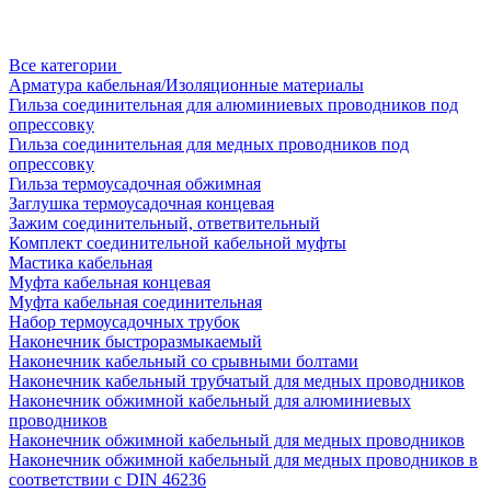
Все категории
Арматура кабельная/Изоляционные материалы
Гильза соединительная для алюминиевых проводников под
опрессовку
Гильза соединительная для медных проводников под
опрессовку
Гильза термоусадочная обжимная
Заглушка термоусадочная концевая
Зажим соединительный, ответвительный
Комплект соединительной кабельной муфты
Мастика кабельная
Муфта кабельная концевая
Муфта кабельная соединительная
Набор термоусадочных трубок
Наконечник быстроразмыкаемый
Наконечник кабельный со срывными болтами
Наконечник кабельный трубчатый для медных проводников
Наконечник обжимной кабельный для алюминиевых
проводников
Наконечник обжимной кабельный для медных проводников
Наконечник обжимной кабельный для медных проводников в
соответствии с DIN 46236