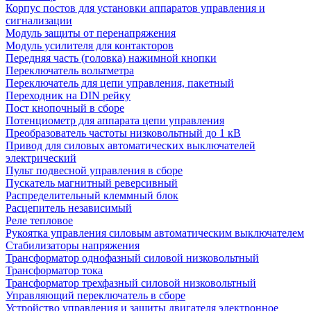
Корпус постов для установки аппаратов управления и
сигнализации
Модуль защиты от перенапряжения
Модуль усилителя для контакторов
Передняя часть (головка) нажимной кнопки
Переключатель вольтметра
Переключатель для цепи управления, пакетный
Переходник на DIN рейку
Пост кнопочный в сборе
Потенциометр для аппарата цепи управления
Преобразователь частоты низковольтный до 1 кВ
Привод для силовых автоматических выключателей
электрический
Пульт подвесной управления в сборе
Пускатель магнитный реверсивный
Распределительный клеммный блок
Расцепитель независимый
Реле тепловое
Рукоятка управления силовым автоматическим выключателем
Стабилизаторы напряжения
Трансформатор однофазный силовой низковольтный
Трансформатор тока
Трансформатор трехфазный силовой низковольтный
Управляющий переключатель в сборе
Устройство управления и защиты двигателя электронное