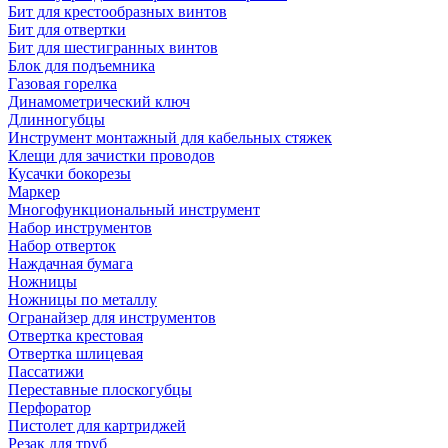
Бит для крестообразных винтов
Бит для отвертки
Бит для шестигранных винтов
Блок для подъемника
Газовая горелка
Динамометрический ключ
Длинногубцы
Инструмент монтажный для кабельных стяжек
Клещи для зачистки проводов
Кусачки бокорезы
Маркер
Многофункциональный инструмент
Набор инструментов
Набор отверток
Наждачная бумага
Ножницы
Ножницы по металлу
Огранайзер для инструментов
Отвертка крестовая
Отвертка шлицевая
Пассатижи
Переставные плоскогубцы
Перфоратор
Пистолет для картриджей
Резак для труб