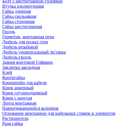
Болт с шестигранной головкой
Втулка изолирующая
Гайка длинная
Гайка скользящая
Гайка стопорная
Гайка шестигранная
Гвоздь
Герметик, монтажная пена
Дюбель для полых стен
Дюбель резьбовой
Дюбель универсальный /вставка
Дюбель-гвоздь
Зажим винтовой Гофмана
Заклепка закладная
Клей
Контргайка
Кронштейн для кабеля
Крюк анкерный
Крюк грузоподъемный
Крюк с винтом
Лента монтажная
Навинчивающийся колпачок
Основание монтажное для кабельных стяжек и элементов
Растворитель
Рым-гайка