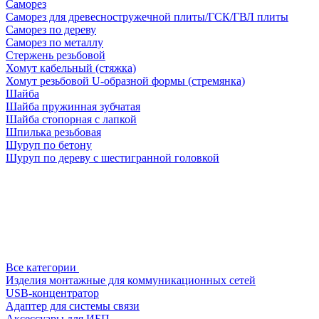
Саморез
Саморез для древесностружечной плиты/ГСК/ГВЛ плиты
Саморез по дереву
Саморез по металлу
Стержень резьбовой
Хомут кабельный (стяжка)
Хомут резьбовой U-образной формы (стремянка)
Шайба
Шайба пружинная зубчатая
Шайба стопорная с лапкой
Шпилька резьбовая
Шуруп по бетону
Шуруп по дереву с шестигранной головкой
Все категории
Изделия монтажные для коммуникационных сетей
USB-концентратор
Адаптер для системы связи
Аксессуары для ИБП