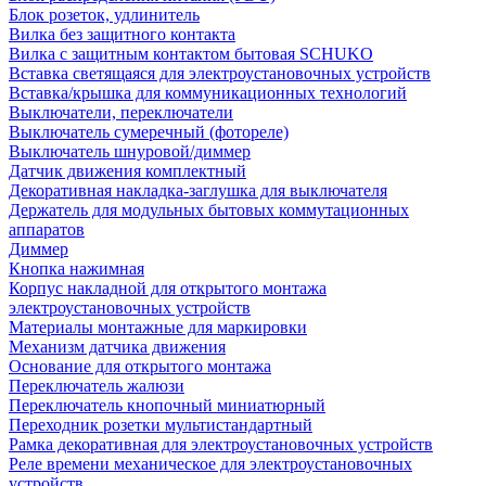
Блок розеток, удлинитель
Вилка без защитного контакта
Вилка с защитным контактом бытовая SCHUKO
Вставка светящаяся для электроустановочных устройств
Вставка/крышка для коммуникационных технологий
Выключатели, переключатели
Выключатель сумеречный (фотореле)
Выключатель шнуровой/диммер
Датчик движения комплектный
Декоративная накладка-заглушка для выключателя
Держатель для модульных бытовых коммутационных
аппаратов
Диммер
Кнопка нажимная
Корпус накладной для открытого монтажа
электроустановочных устройств
Материалы монтажные для маркировки
Механизм датчика движения
Основание для открытого монтажа
Переключатель жалюзи
Переключатель кнопочный миниатюрный
Переходник розетки мультистандартный
Рамка декоративная для электроустановочных устройств
Реле времени механическое для электроустановочных
устройств