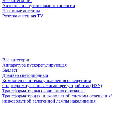
Все категории
Антенны и спутниковые технологии
Наземные антенны
Розетка антенная TV
Все категории
Аппаратура пускорегулирующая
Балласт
Драйвер светодиодный
Компонент системы управления освещением
Стартер/импульсно-зажигающее устройство (ИЗУ)
Трансформатор высоковольтного розжига
Трансформатор для низковольтной системы освещения/
низковольтной галогенной лампы накаливания