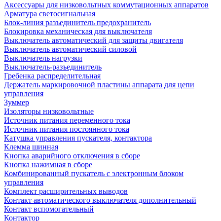
Аксессуары для низковольтных коммутационных аппаратов
Арматура светосигнальная
Блок-линия разъединитель предохранитель
Блокировка механическая для выключателя
Выключатель автоматический для защиты двигателя
Выключатель автоматический силовой
Выключатель нагрузки
Выключатель-разъединитель
Гребенка распределительная
Держатель маркировочной пластины аппарата для цепи
управления
Зуммер
Изоляторы низковольтные
Источник питания переменного тока
Источник питания постоянного тока
Катушка управления пускателя, контактора
Клемма шинная
Кнопка аварийного отключения в сборе
Кнопка нажимная в сборе
Комбинированный пускатель с электронным блоком
управления
Комплект расширительных выводов
Контакт автоматического выключателя дополнительный
Контакт вспомогательный
Контактор