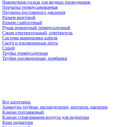
Наконечник-гильза для медных проводников
Перчатка термоусаживаемая
Пружина постоянного давления
Разъем винтовой
Разъем слаботочный
Рукав ремонтный термоусадочный
Сжим ответвительный, ответвитель
Система маркировки кабеля
Скотч и изоляционная лента
Спрей
Трубка термоусадочная
Трубки изоляционные, кембрики
Все категории
Арматура трубная, распределение, контроль давления
Клапан поплавковый
Клапан стравливания воздуха для радиатора
Кран радиатора