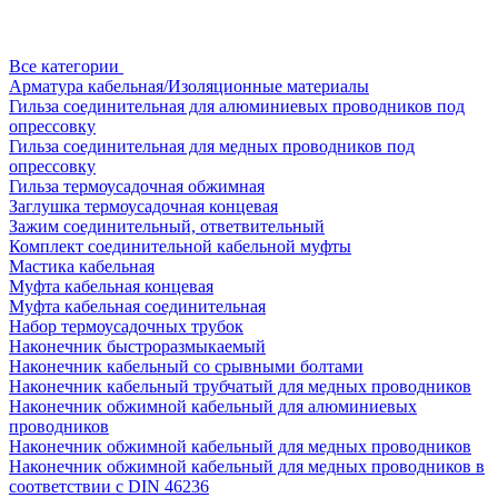
Все категории
Арматура кабельная/Изоляционные материалы
Гильза соединительная для алюминиевых проводников под
опрессовку
Гильза соединительная для медных проводников под
опрессовку
Гильза термоусадочная обжимная
Заглушка термоусадочная концевая
Зажим соединительный, ответвительный
Комплект соединительной кабельной муфты
Мастика кабельная
Муфта кабельная концевая
Муфта кабельная соединительная
Набор термоусадочных трубок
Наконечник быстроразмыкаемый
Наконечник кабельный со срывными болтами
Наконечник кабельный трубчатый для медных проводников
Наконечник обжимной кабельный для алюминиевых
проводников
Наконечник обжимной кабельный для медных проводников
Наконечник обжимной кабельный для медных проводников в
соответствии с DIN 46236