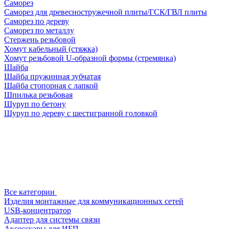
Саморез
Саморез для древесностружечной плиты/ГСК/ГВЛ плиты
Саморез по дереву
Саморез по металлу
Стержень резьбовой
Хомут кабельный (стяжка)
Хомут резьбовой U-образной формы (стремянка)
Шайба
Шайба пружинная зубчатая
Шайба стопорная с лапкой
Шпилька резьбовая
Шуруп по бетону
Шуруп по дереву с шестигранной головкой
Все категории
Изделия монтажные для коммуникационных сетей
USB-концентратор
Адаптер для системы связи
Аксессуары для ИБП