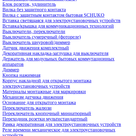
Блок розеток, удлинитель
Вилка без защитного контакта
Вилка с защитным контактом бытовая SCHUKO
Вставка светящаяся для электроустановочных устройств
Вставка/крышка для коммуникационных технологий
Выключатели, переключатели
Выключатель сумеречный (фотореле)
Выключатель шнуровой/диммер
Датчик движения комплектный
Декоративная накладка-заглушка для выключателя
Держатель для модульных бытовых коммутационных
аппаратов
Диммер
Кнопка нажимная
Корпус накладной для открытого монтажа
электроустановочных устройств
Материалы монтажные для маркировки
Механизм датчика движения
Основание для открытого монтажа
Переключатель жалюзи
Переключатель кнопочный миниатюрный
Переходник розетки мультистандартный
Рамка декоративная для электроустановочных устройств
Реле времени механическое для электроустановочных
устройств