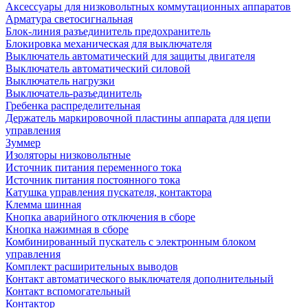
Аксессуары для низковольтных коммутационных аппаратов
Арматура светосигнальная
Блок-линия разъединитель предохранитель
Блокировка механическая для выключателя
Выключатель автоматический для защиты двигателя
Выключатель автоматический силовой
Выключатель нагрузки
Выключатель-разъединитель
Гребенка распределительная
Держатель маркировочной пластины аппарата для цепи
управления
Зуммер
Изоляторы низковольтные
Источник питания переменного тока
Источник питания постоянного тока
Катушка управления пускателя, контактора
Клемма шинная
Кнопка аварийного отключения в сборе
Кнопка нажимная в сборе
Комбинированный пускатель с электронным блоком
управления
Комплект расширительных выводов
Контакт автоматического выключателя дополнительный
Контакт вспомогательный
Контактор