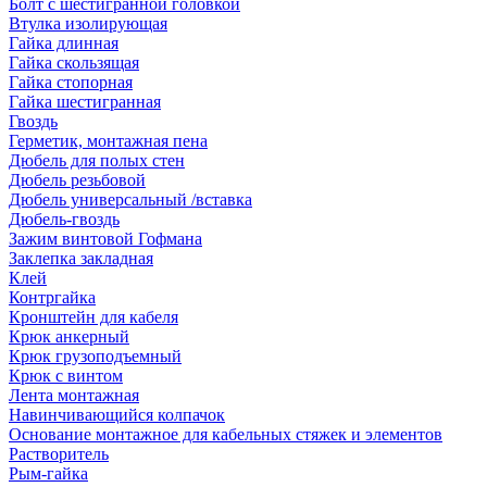
Болт с шестигранной головкой
Втулка изолирующая
Гайка длинная
Гайка скользящая
Гайка стопорная
Гайка шестигранная
Гвоздь
Герметик, монтажная пена
Дюбель для полых стен
Дюбель резьбовой
Дюбель универсальный /вставка
Дюбель-гвоздь
Зажим винтовой Гофмана
Заклепка закладная
Клей
Контргайка
Кронштейн для кабеля
Крюк анкерный
Крюк грузоподъемный
Крюк с винтом
Лента монтажная
Навинчивающийся колпачок
Основание монтажное для кабельных стяжек и элементов
Растворитель
Рым-гайка