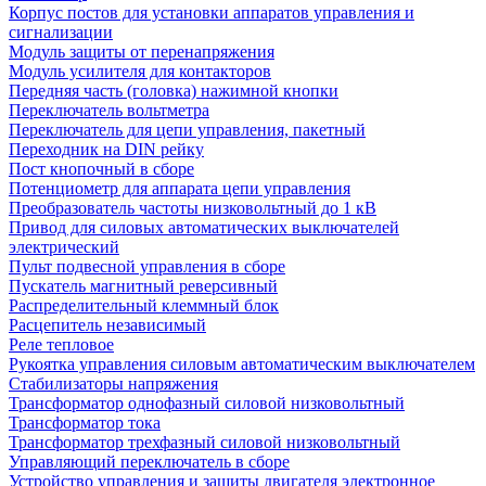
Корпус постов для установки аппаратов управления и
сигнализации
Модуль защиты от перенапряжения
Модуль усилителя для контакторов
Передняя часть (головка) нажимной кнопки
Переключатель вольтметра
Переключатель для цепи управления, пакетный
Переходник на DIN рейку
Пост кнопочный в сборе
Потенциометр для аппарата цепи управления
Преобразователь частоты низковольтный до 1 кВ
Привод для силовых автоматических выключателей
электрический
Пульт подвесной управления в сборе
Пускатель магнитный реверсивный
Распределительный клеммный блок
Расцепитель независимый
Реле тепловое
Рукоятка управления силовым автоматическим выключателем
Стабилизаторы напряжения
Трансформатор однофазный силовой низковольтный
Трансформатор тока
Трансформатор трехфазный силовой низковольтный
Управляющий переключатель в сборе
Устройство управления и защиты двигателя электронное