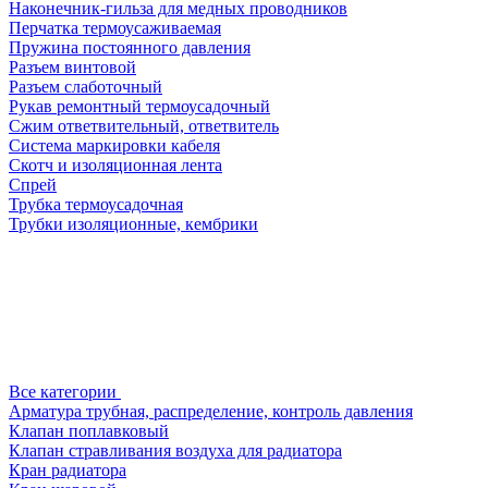
Наконечник-гильза для медных проводников
Перчатка термоусаживаемая
Пружина постоянного давления
Разъем винтовой
Разъем слаботочный
Рукав ремонтный термоусадочный
Сжим ответвительный, ответвитель
Система маркировки кабеля
Скотч и изоляционная лента
Спрей
Трубка термоусадочная
Трубки изоляционные, кембрики
Все категории
Арматура трубная, распределение, контроль давления
Клапан поплавковый
Клапан стравливания воздуха для радиатора
Кран радиатора