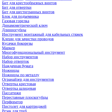
Бит для крестообразных винтов
Бит для отвертки
Бит для шестигранных винтов
Блок для подъемника
Газовая горелка
Динамометрический ключ
Длинногубцы
Инструмент монтажный для кабельных стяжек
Клещи для зачистки проводов
Кусачки бокорезы
Маркер
Многофункциональный инструмент
Набор инструментов
Набор отверток
Наждачная бумага
Ножницы
Ножницы по металлу
Огранайзер для инструментов
Отвертка крестовая
Отвертка шлицевая
Пассатижи
Переставные плоскогубцы
Перфоратор
Пистолет для картриджей
Резак для труб