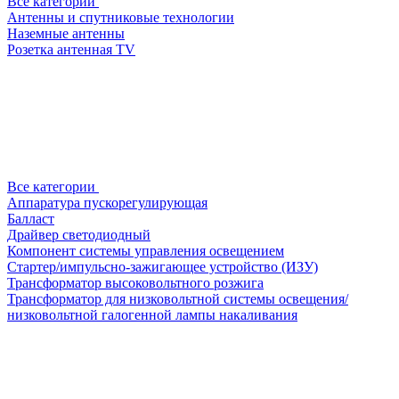
Все категории
Антенны и спутниковые технологии
Наземные антенны
Розетка антенная TV
Все категории
Аппаратура пускорегулирующая
Балласт
Драйвер светодиодный
Компонент системы управления освещением
Стартер/импульсно-зажигающее устройство (ИЗУ)
Трансформатор высоковольтного розжига
Трансформатор для низковольтной системы освещения/
низковольтной галогенной лампы накаливания