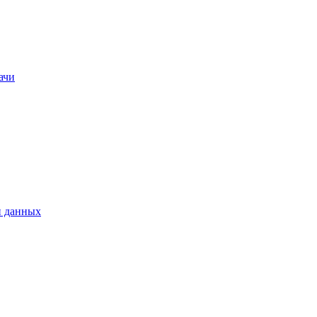
ачи
и данных