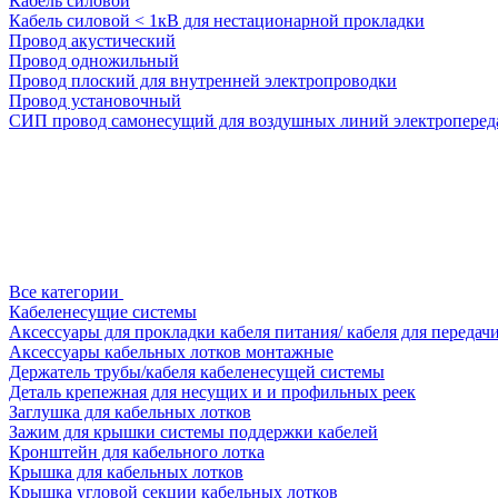
Кабель силовой
Кабель силовой < 1кВ для нестационарной прокладки
Провод акустический
Провод одножильный
Провод плоский для внутренней электропроводки
Провод установочный
СИП провод самонесущий для воздушных линий электроперед
Все категории
Кабеленесущие системы
Аксессуары для прокладки кабеля питания/ кабеля для передач
Аксессуары кабельных лотков монтажные
Держатель трубы/кабеля кабеленесущей системы
Деталь крепежная для несущих и и профильных реек
Заглушка для кабельных лотков
Зажим для крышки системы поддержки кабелей
Кронштейн для кабельного лотка
Крышка для кабельных лотков
Крышка угловой секции кабельных лотков