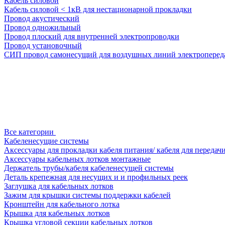
Кабель силовой
Кабель силовой < 1кВ для нестационарной прокладки
Провод акустический
Провод одножильный
Провод плоский для внутренней электропроводки
Провод установочный
СИП провод самонесущий для воздушных линий электроперед
Все категории
Кабеленесущие системы
Аксессуары для прокладки кабеля питания/ кабеля для передач
Аксессуары кабельных лотков монтажные
Держатель трубы/кабеля кабеленесущей системы
Деталь крепежная для несущих и и профильных реек
Заглушка для кабельных лотков
Зажим для крышки системы поддержки кабелей
Кронштейн для кабельного лотка
Крышка для кабельных лотков
Крышка угловой секции кабельных лотков