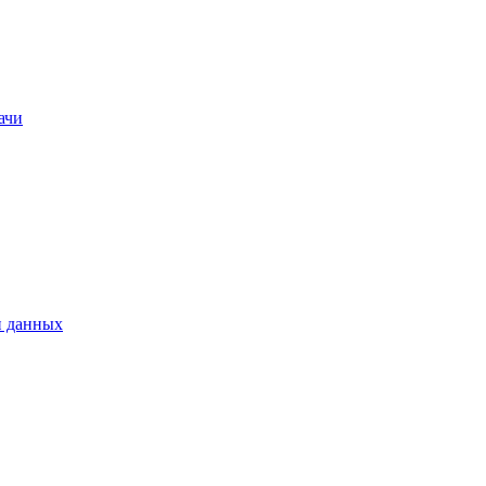
ачи
и данных