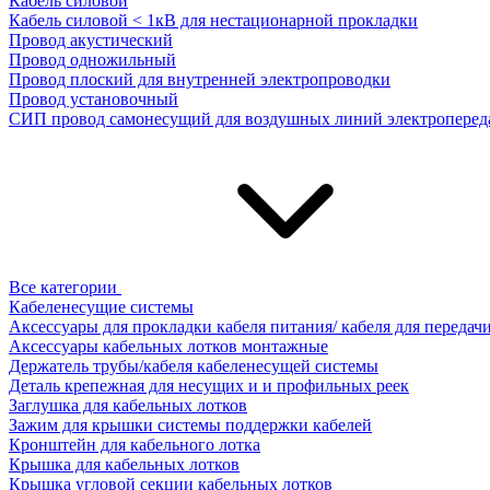
Кабель силовой
Кабель силовой < 1кВ для нестационарной прокладки
Провод акустический
Провод одножильный
Провод плоский для внутренней электропроводки
Провод установочный
СИП провод самонесущий для воздушных линий электроперед
Все категории
Кабеленесущие системы
Аксессуары для прокладки кабеля питания/ кабеля для передач
Аксессуары кабельных лотков монтажные
Держатель трубы/кабеля кабеленесущей системы
Деталь крепежная для несущих и и профильных реек
Заглушка для кабельных лотков
Зажим для крышки системы поддержки кабелей
Кронштейн для кабельного лотка
Крышка для кабельных лотков
Крышка угловой секции кабельных лотков