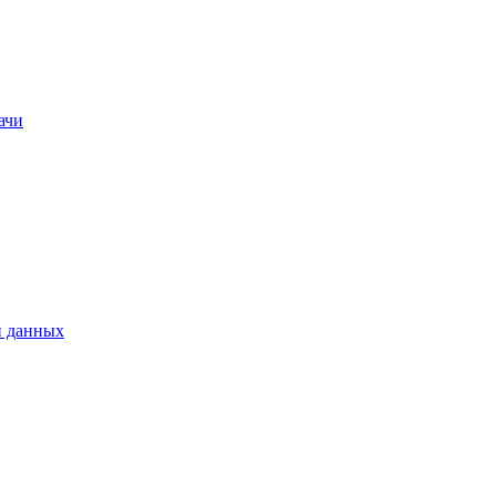
ачи
и данных