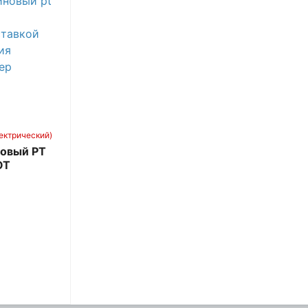
ектрический)
овый PT
OT