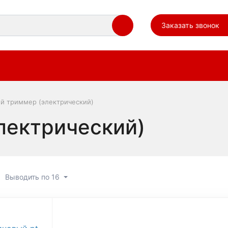
Заказать звонок
й триммер (электрический)
лектрический)
Выводить по 16
 триммер (электрический)