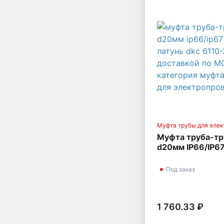
Муфта трубы для элек
Муфта труба-тр
d20мм IP66/IP67
латунь DKC 611
Под заказ
1 760.33 ₽