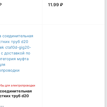
₽
11.99 ₽
убы для электропроводки
соединительная
стких труб d20
 IEK CTA10D-
K41-100
каз