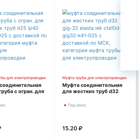
убы для электропроводки
Муфта трубы для электропроводки
соединительная
Муфта соединительная
руба с огран. для
для жестких труб d32
х труб d25 IP40
GIG-32 ELASTA IEK
925
CTA10D-GIG32-K41-025
каз
Под заказ
₽
15.20 ₽