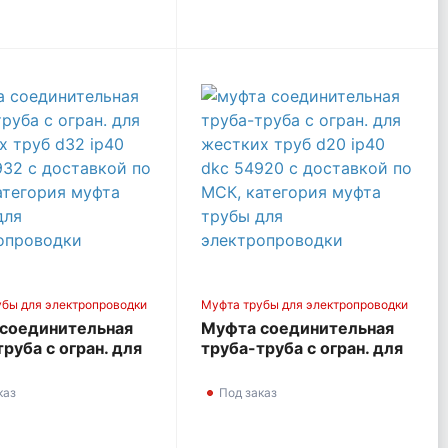
убы для электропроводки
Муфта трубы для электропроводки
соединительная
Муфта соединительная
руба с огран. для
труба-труба с огран. для
х труб d32 IP40
жестких труб d20 IP40
4932
DKC 54920
каз
Под заказ