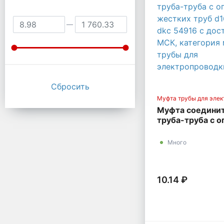
Муфта трубы для элек
Муфта соедини
труба-труба с о
жестких труб d1
DKC 54916
Много
10.14 ₽