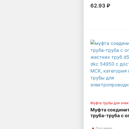
62.93 ₽
Муфта трубы для элек
Муфта соедини
труба-труба с о
жестких труб d5
DKC 54950
Под заказ