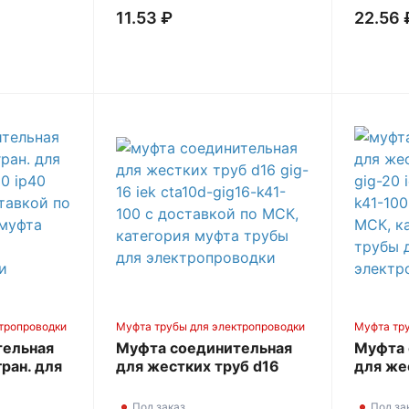
11.53 ₽
22.56 
тропроводки
Муфта трубы для электропроводки
Муфта тр
тельная
Муфта соединительная
Муфта 
гран. для
для жестких труб d16
для же
0 IP40
GIG-16 IEK CTA10D-
GIG-20
GIG16-K41-100
GIG20-
Под заказ
Под за