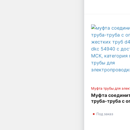
Муфта трубы для элек
Муфта соедини
труба-труба с о
жестких труб d
DKC 54940
Под заказ