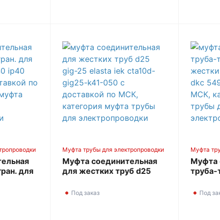
тропроводки
Муфта трубы для электропроводки
Муфта тр
тельная
Муфта соединительная
Муфта 
гран. для
для жестких труб d25
труба-т
40 IP40
GIG-25 ELASTA IEK
жестки
CTA10D-GIG25-K41-050
DKC 5
Под заказ
Под за