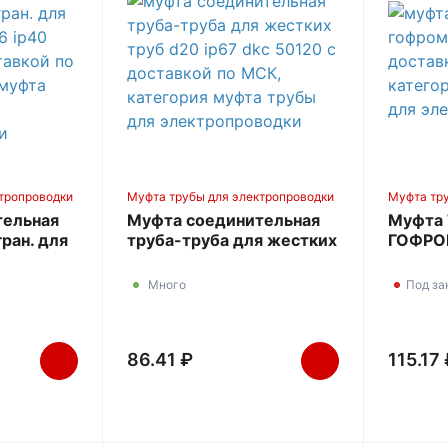
тропроводки
Муфта трубы для электропроводки
Муфта тр
тельная
Муфта соединительная
Муфта 
гран. для
труба-труба для жестких
ГОФРО
6 IP40
труб d20 IP67 DKC 50120
Много
Под за
86.41 ₽
115.17