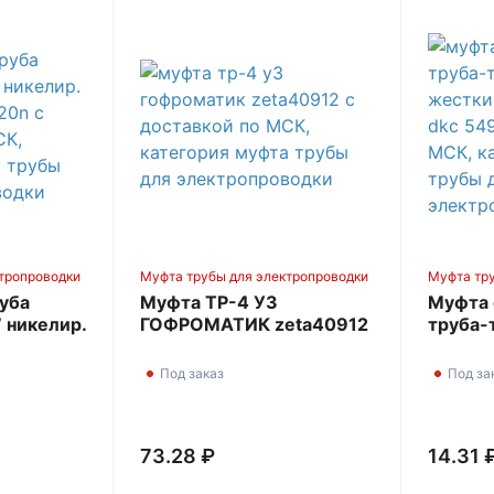
тропроводки
Муфта трубы для электропроводки
Муфта тр
уба
Муфта ТР-4 У3
Муфта 
 никелир.
ГОФРОМАТИК zeta40912
труба-т
0-20N
жестки
DKC 54
Под заказ
Под за
73.28 ₽
14.31 