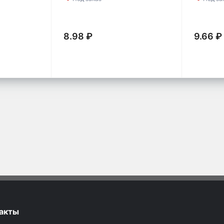
8.98 ₽
9.66 ₽
акты