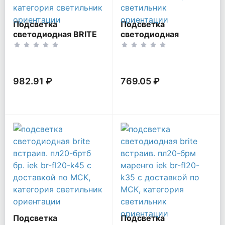
Подсветка
Подсветка
светодиодная BRITE
светодиодная
встраив. ПЛ20-БрА
SKANDY встраив. SK-
механизм алюм. IEK
L01W арктич. бел. IEK
BR-FL20-K47
SK-FL20-K01
982.91 ₽
769.05 ₽
Подсветка
Подсветка