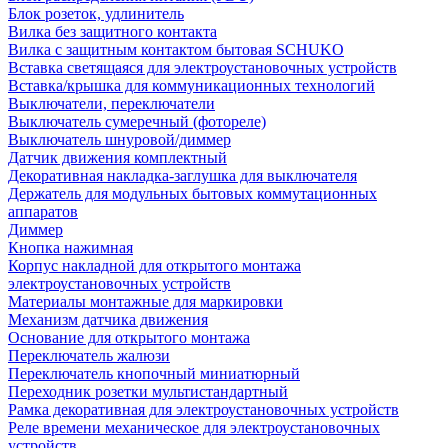
Блок розеток, удлинитель
Вилка без защитного контакта
Вилка с защитным контактом бытовая SCHUKO
Вставка светящаяся для электроустановочных устройств
Вставка/крышка для коммуникационных технологий
Выключатели, переключатели
Выключатель сумеречный (фотореле)
Выключатель шнуровой/диммер
Датчик движения комплектный
Декоративная накладка-заглушка для выключателя
Держатель для модульных бытовых коммутационных
аппаратов
Диммер
Кнопка нажимная
Корпус накладной для открытого монтажа
электроустановочных устройств
Материалы монтажные для маркировки
Механизм датчика движения
Основание для открытого монтажа
Переключатель жалюзи
Переключатель кнопочный миниатюрный
Переходник розетки мультистандартный
Рамка декоративная для электроустановочных устройств
Реле времени механическое для электроустановочных
устройств