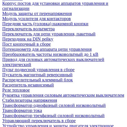
Корпус постов для установки аппаратов управления и
сигнализации
Модуль защиты от перенапряжения
Модуль усилителя для контакторов
Передняя часть (головка) нажимной кнопки
Переключатель вольтметра
Переключатель для цепи управления, пакетный
Переходник на DIN рейку
Пост кнопочный в сборе
Потенциометр для аппарата цепи управления
Преобразователь частоты низковольтный до 1 кВ
Привод для силовых автоматических выключателей
электрический
Пульт подвесной управления в сборе
Пускатель магнитный реверсивный
Распределительный клеммный блок
Расцепитель независимый
Реле тепловое
Рукоятка управления силовым автоматическим выключателем
Стабилизаторы напряжения
Трансформатор однофазный силовой низковольтный
Трансформатор тока
Трансформатор трехфазный силовой низковольтный
Управляющий переключатель в сборе
Устройство управления и защиты двигателя электронное