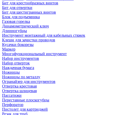
Бит для крестообразных винтов
Бит для отвертки
Бит для шестигранных винтов
Блок для подъемника
Газовая горелка
Динамометрический ключ
Длинногубцы
Инструмент монтажный для кабельных стяжек
Клещи для зачистки проводов
Кусачки бокорезы
Маркер
Многофункциональный инструмент
Набор инструментов
Набор отверток
Наждачная бумага
Ножницы
Ножницы по металлу
Огранайзер для инструментов
Отвертка крестовая
Отвертка шлицевая
Пассатижи
Переставные плоскогубцы
Перфоратор
Пистолет для картриджей
Резак для труб