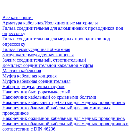
Все категории
Арматура кабельная/Изоляционные материалы
Гильза соединительная для алюминиевых проводников под
опрессовку
Гильза соединительная для медных проводников под
опрессовку
Гильза термоусадочная обжимная
Заглушка термоусадочная концевая
Зажим соединительный, ответвительный
Комплект соединительной кабельной муфты
Мастика кабельная
Муфта кабельная концевая
Муфта кабельная соединительная
Набор термоусадочных трубок
Наконечник быстроразмыкаемый
Наконечник кабельный со срывными болтами
Наконечник кабельный трубчатый для медных проводников
Наконечник обжимной кабельный для алюминиевых
проводников
Наконечник обжимной кабельный для медных проводников
Наконечник обжимной кабельный для медных проводников в
соответствии с DIN 46236