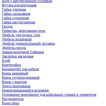
Болт с шестигранной головкой
Втулка изолирующая
Гайка длинная
Гайка скользящая
Гайка стопорная
Гайка шестигранная
Гвоздь
Герметик, монтажная пена
Дюбель для полых стен
Дюбель резьбовой
Дюбель универсальный /вставка
Дюбель-гвоздь
Зажим винтовой Гофмана
Заклепка закладная
Клей
Контргайка
Кронштейн для кабеля
Крюк анкерный
Крюк грузоподъемный
Крюк с винтом
Лента монтажная
Навинчивающийся колпачок
Основание монтажное для кабельных стяжек и элементов
Растворитель
Рым-гайка