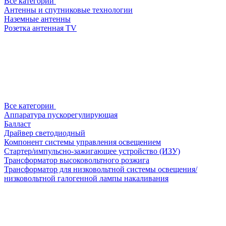
Все категории
Антенны и спутниковые технологии
Наземные антенны
Розетка антенная TV
Все категории
Аппаратура пускорегулирующая
Балласт
Драйвер светодиодный
Компонент системы управления освещением
Стартер/импульсно-зажигающее устройство (ИЗУ)
Трансформатор высоковольтного розжига
Трансформатор для низковольтной системы освещения/
низковольтной галогенной лампы накаливания