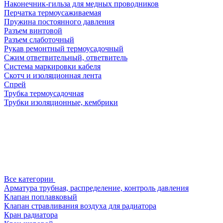
Наконечник-гильза для медных проводников
Перчатка термоусаживаемая
Пружина постоянного давления
Разъем винтовой
Разъем слаботочный
Рукав ремонтный термоусадочный
Сжим ответвительный, ответвитель
Система маркировки кабеля
Скотч и изоляционная лента
Спрей
Трубка термоусадочная
Трубки изоляционные, кембрики
Все категории
Арматура трубная, распределение, контроль давления
Клапан поплавковый
Клапан стравливания воздуха для радиатора
Кран радиатора