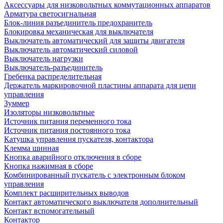
Аксессуары для низковольтных коммутационных аппаратов
Арматура светосигнальная
Блок-линия разъединитель предохранитель
Блокировка механическая для выключателя
Выключатель автоматический для защиты двигателя
Выключатель автоматический силовой
Выключатель нагрузки
Выключатель-разъединитель
Гребенка распределительная
Держатель маркировочной пластины аппарата для цепи
управления
Зуммер
Изоляторы низковольтные
Источник питания переменного тока
Источник питания постоянного тока
Катушка управления пускателя, контактора
Клемма шинная
Кнопка аварийного отключения в сборе
Кнопка нажимная в сборе
Комбинированный пускатель с электронным блоком
управления
Комплект расширительных выводов
Контакт автоматического выключателя дополнительный
Контакт вспомогательный
Контактор