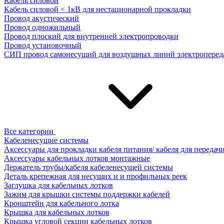
Кабель силовой
Кабель силовой < 1кВ для нестационарной прокладки
Провод акустический
Провод одножильный
Провод плоский для внутренней электропроводки
Провод установочный
СИП провод самонесущий для воздушных линий электроперед
Все категории
Кабеленесущие системы
Аксессуары для прокладки кабеля питания/ кабеля для передач
Аксессуары кабельных лотков монтажные
Держатель трубы/кабеля кабеленесущей системы
Деталь крепежная для несущих и и профильных реек
Заглушка для кабельных лотков
Зажим для крышки системы поддержки кабелей
Кронштейн для кабельного лотка
Крышка для кабельных лотков
Крышка угловой секции кабельных лотков