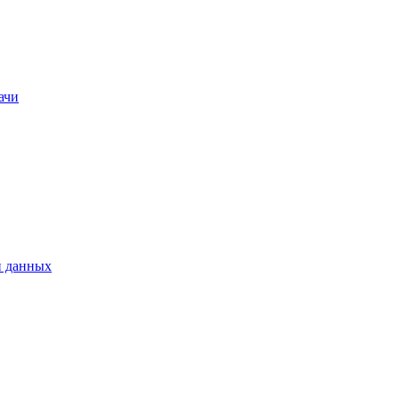
ачи
и данных