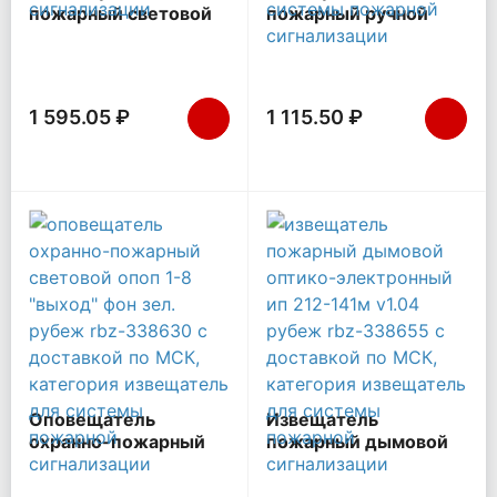
пожарный световой
пожарный ручной
ОПОП 1-R3 "ВЫХОД"
ИПР 513-11-А-R3
фон зел. Рубеж Rbz-
электроконтактный
337637
адресный Рубеж Rbz-
317532
1 595.05 ₽
1 115.50 ₽
Оповещатель
Извещатель
охранно-пожарный
пожарный дымовой
световой ОПОП 1-8
оптико-электронный
"ВЫХОД" фон зел.
ИП 212-141М V1.04