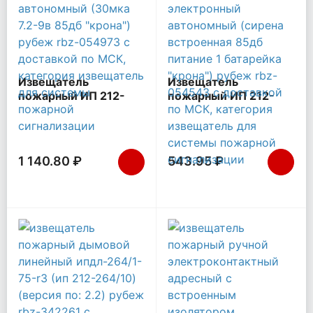
Извещатель
Извещатель
пожарный ИП 212-
пожарный ИП 212-
50М2 "Марко"
142 дымовой оптико-
автономный (30мкА
электронный
7.2-9В 85дБ "Крона")
автономный (сирена
Рубеж Rbz-054973
встроенная 85дБ
1 140.80 ₽
543.95 ₽
питание 1 батарейка
"Крона") Рубеж Rbz-
054543