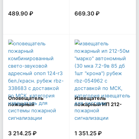
Рубеж Rbz-338630
Рубеж Rbz-338655
489.90 ₽
669.30 ₽
Оповещатель
Извещатель
пожарный
пожарный ИП 212-
комбинированный
50М "Марко"
свето-звуковой
автономный (30 мкА
адресный ОПОП 124-
7.2-9В 85 дБ 1шт
R3 бел./красн. Рубеж
"Крона") Рубеж Rbz-
3 214.25 ₽
1 351.25 ₽
Rbz-338683
054962