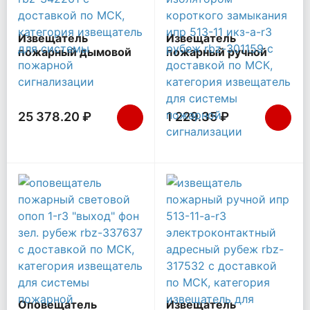
Извещатель
Извещатель
пожарный дымовой
пожарный ручной
линейный
электроконтактный
ИПДЛ-264/1-75-R3
адресный с
(ИП 212-264/10)
встроенным
(версия ПО: 2.2)
изолятором
25 378.20 ₽
1 229.35 ₽
Рубеж Rbz-342261
короткого замыкания
ИПР 513-11 ИКЗ-А-R3
Рубеж Rbz-301159
Оповещатель
Извещатель