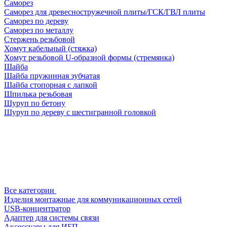
Саморез
Саморез для древесностружечной плиты/ГСК/ГВЛ плиты
Саморез по дереву
Саморез по металлу
Стержень резьбовой
Хомут кабельный (стяжка)
Хомут резьбовой U-образной формы (стремянка)
Шайба
Шайба пружинная зубчатая
Шайба стопорная с лапкой
Шпилька резьбовая
Шуруп по бетону
Шуруп по дереву с шестигранной головкой
Все категории
Изделия монтажные для коммуникационных сетей
USB-концентратор
Адаптер для системы связи
Аксессуары для ИБП