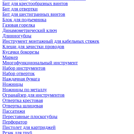
Бит для крестообразных винтов
Бит для отвертки
Бит для шестигранных винтов
Блок для подъемника
Газовая горелка
Динамометрический ключ
Длинногубцы
Инструмент монтажный для кабельных стяжек
Клещи для зачистки проводов
Кусачки бокорезы
Маркер
Многофункциональный инструмент
Набор инструментов
Набор отверток
Наждачная бумага
Ножницы
Ножницы по металлу
Огранайзер для инструментов
Отвертка крестовая
Отвертка шлицевая
Пассатижи
Переставные плоскогубцы
Перфоратор
Пистолет для картриджей
Резак для труб