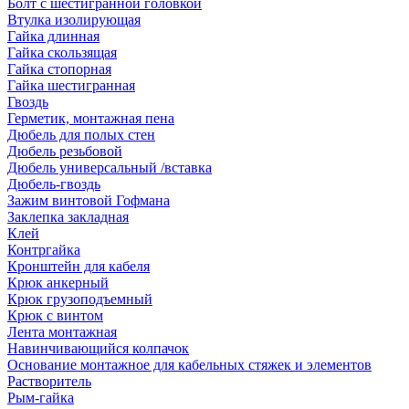
Болт с шестигранной головкой
Втулка изолирующая
Гайка длинная
Гайка скользящая
Гайка стопорная
Гайка шестигранная
Гвоздь
Герметик, монтажная пена
Дюбель для полых стен
Дюбель резьбовой
Дюбель универсальный /вставка
Дюбель-гвоздь
Зажим винтовой Гофмана
Заклепка закладная
Клей
Контргайка
Кронштейн для кабеля
Крюк анкерный
Крюк грузоподъемный
Крюк с винтом
Лента монтажная
Навинчивающийся колпачок
Основание монтажное для кабельных стяжек и элементов
Растворитель
Рым-гайка