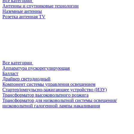
Все категории
Антенны и спутниковые технологии
Наземные антенны
Розетка антенная TV
Все категории
Аппаратура пускорегулирующая
Балласт
Драйвер светодиодный
Компонент системы управления освещением
Стартер/импульсно-зажигающее устройство (ИЗУ)
Трансформатор высоковольтного розжига
Трансформатор для низковольтной системы освещения/
низковольтной галогенной лампы накаливания