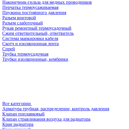
Наконечник-гильза для медных проводников
Перчатка термоусаживаемая
Пружина постоянного давления
Разъем винтовой
Разъем слаботочный
Рукав ремонтный термоусадочный
Сжим ответвительный, ответвитель
Система маркировки кабеля
Скотч и изоляционная лента
Спрей
Трубка термоусадочная
Трубки изоляционные, кембрики
Все категории
Арматура трубная, распределение, контроль давления
Клапан поплавковый
Клапан стравливания воздуха для радиатора
Кран радиатора