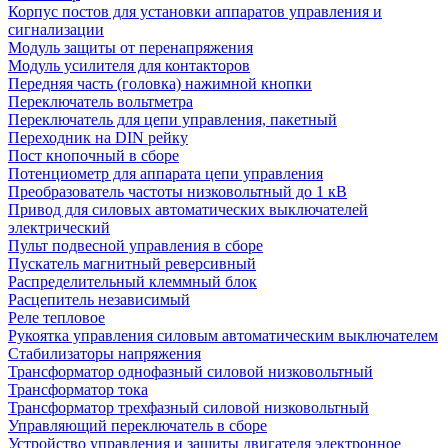
Корпус постов для установки аппаратов управления и
сигнализации
Модуль защиты от перенапряжения
Модуль усилителя для контакторов
Передняя часть (головка) нажимной кнопки
Переключатель вольтметра
Переключатель для цепи управления, пакетный
Переходник на DIN рейку
Пост кнопочный в сборе
Потенциометр для аппарата цепи управления
Преобразователь частоты низковольтный до 1 кВ
Привод для силовых автоматических выключателей
электрический
Пульт подвесной управления в сборе
Пускатель магнитный реверсивный
Распределительный клеммный блок
Расцепитель независимый
Реле тепловое
Рукоятка управления силовым автоматическим выключателем
Стабилизаторы напряжения
Трансформатор однофазный силовой низковольтный
Трансформатор тока
Трансформатор трехфазный силовой низковольтный
Управляющий переключатель в сборе
Устройство управления и защиты двигателя электронное