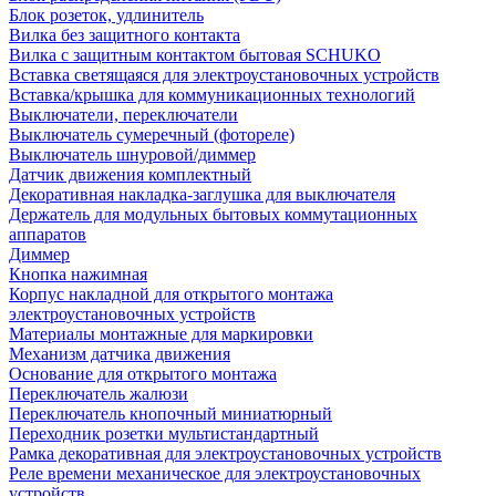
Блок розеток, удлинитель
Вилка без защитного контакта
Вилка с защитным контактом бытовая SCHUKO
Вставка светящаяся для электроустановочных устройств
Вставка/крышка для коммуникационных технологий
Выключатели, переключатели
Выключатель сумеречный (фотореле)
Выключатель шнуровой/диммер
Датчик движения комплектный
Декоративная накладка-заглушка для выключателя
Держатель для модульных бытовых коммутационных
аппаратов
Диммер
Кнопка нажимная
Корпус накладной для открытого монтажа
электроустановочных устройств
Материалы монтажные для маркировки
Механизм датчика движения
Основание для открытого монтажа
Переключатель жалюзи
Переключатель кнопочный миниатюрный
Переходник розетки мультистандартный
Рамка декоративная для электроустановочных устройств
Реле времени механическое для электроустановочных
устройств