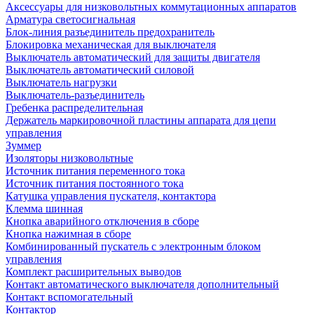
Аксессуары для низковольтных коммутационных аппаратов
Арматура светосигнальная
Блок-линия разъединитель предохранитель
Блокировка механическая для выключателя
Выключатель автоматический для защиты двигателя
Выключатель автоматический силовой
Выключатель нагрузки
Выключатель-разъединитель
Гребенка распределительная
Держатель маркировочной пластины аппарата для цепи
управления
Зуммер
Изоляторы низковольтные
Источник питания переменного тока
Источник питания постоянного тока
Катушка управления пускателя, контактора
Клемма шинная
Кнопка аварийного отключения в сборе
Кнопка нажимная в сборе
Комбинированный пускатель с электронным блоком
управления
Комплект расширительных выводов
Контакт автоматического выключателя дополнительный
Контакт вспомогательный
Контактор