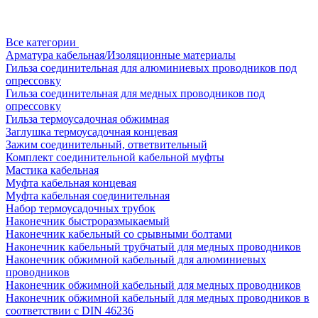
Все категории
Арматура кабельная/Изоляционные материалы
Гильза соединительная для алюминиевых проводников под
опрессовку
Гильза соединительная для медных проводников под
опрессовку
Гильза термоусадочная обжимная
Заглушка термоусадочная концевая
Зажим соединительный, ответвительный
Комплект соединительной кабельной муфты
Мастика кабельная
Муфта кабельная концевая
Муфта кабельная соединительная
Набор термоусадочных трубок
Наконечник быстроразмыкаемый
Наконечник кабельный со срывными болтами
Наконечник кабельный трубчатый для медных проводников
Наконечник обжимной кабельный для алюминиевых
проводников
Наконечник обжимной кабельный для медных проводников
Наконечник обжимной кабельный для медных проводников в
соответствии с DIN 46236