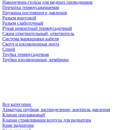
Наконечник-гильза для медных проводников
Перчатка термоусаживаемая
Пружина постоянного давления
Разъем винтовой
Разъем слаботочный
Рукав ремонтный термоусадочный
Сжим ответвительный, ответвитель
Система маркировки кабеля
Скотч и изоляционная лента
Спрей
Трубка термоусадочная
Трубки изоляционные, кембрики
Все категории
Арматура трубная, распределение, контроль давления
Клапан поплавковый
Клапан стравливания воздуха для радиатора
Кран радиатора