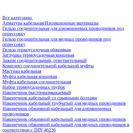
Все категории
Арматура кабельная/Изоляционные материалы
Гильза соединительная для алюминиевых проводников под
опрессовку
Гильза соединительная для медных проводников под
опрессовку
Гильза термоусадочная обжимная
Заглушка термоусадочная концевая
Зажим соединительный, ответвительный
Комплект соединительной кабельной муфты
Мастика кабельная
Муфта кабельная концевая
Муфта кабельная соединительная
Набор термоусадочных трубок
Наконечник быстроразмыкаемый
Наконечник кабельный со срывными болтами
Наконечник кабельный трубчатый для медных проводников
Наконечник обжимной кабельный для алюминиевых
проводников
Наконечник обжимной кабельный для медных проводников
Наконечник обжимной кабельный для медных проводников в
соответствии с DIN 46236