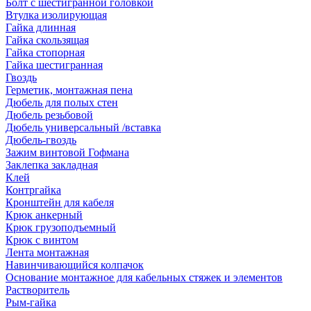
Болт с шестигранной головкой
Втулка изолирующая
Гайка длинная
Гайка скользящая
Гайка стопорная
Гайка шестигранная
Гвоздь
Герметик, монтажная пена
Дюбель для полых стен
Дюбель резьбовой
Дюбель универсальный /вставка
Дюбель-гвоздь
Зажим винтовой Гофмана
Заклепка закладная
Клей
Контргайка
Кронштейн для кабеля
Крюк анкерный
Крюк грузоподъемный
Крюк с винтом
Лента монтажная
Навинчивающийся колпачок
Основание монтажное для кабельных стяжек и элементов
Растворитель
Рым-гайка