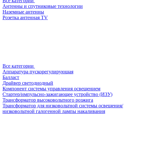
Все категории
Антенны и спутниковые технологии
Наземные антенны
Розетка антенная TV
Все категории
Аппаратура пускорегулирующая
Балласт
Драйвер светодиодный
Компонент системы управления освещением
Стартер/импульсно-зажигающее устройство (ИЗУ)
Трансформатор высоковольтного розжига
Трансформатор для низковольтной системы освещения/
низковольтной галогенной лампы накаливания