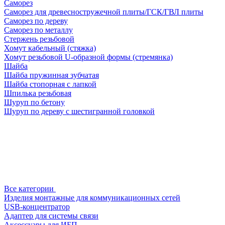
Саморез
Саморез для древесностружечной плиты/ГСК/ГВЛ плиты
Саморез по дереву
Саморез по металлу
Стержень резьбовой
Хомут кабельный (стяжка)
Хомут резьбовой U-образной формы (стремянка)
Шайба
Шайба пружинная зубчатая
Шайба стопорная с лапкой
Шпилька резьбовая
Шуруп по бетону
Шуруп по дереву с шестигранной головкой
Все категории
Изделия монтажные для коммуникационных сетей
USB-концентратор
Адаптер для системы связи
Аксессуары для ИБП