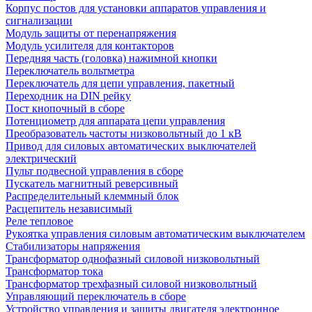
Корпус постов для установки аппаратов управления и
сигнализации
Модуль защиты от перенапряжения
Модуль усилителя для контакторов
Передняя часть (головка) нажимной кнопки
Переключатель вольтметра
Переключатель для цепи управления, пакетный
Переходник на DIN рейку
Пост кнопочный в сборе
Потенциометр для аппарата цепи управления
Преобразователь частоты низковольтный до 1 кВ
Привод для силовых автоматических выключателей
электрический
Пульт подвесной управления в сборе
Пускатель магнитный реверсивный
Распределительный клеммный блок
Расцепитель независимый
Реле тепловое
Рукоятка управления силовым автоматическим выключателем
Стабилизаторы напряжения
Трансформатор однофазный силовой низковольтный
Трансформатор тока
Трансформатор трехфазный силовой низковольтный
Управляющий переключатель в сборе
Устройство управления и защиты двигателя электронное