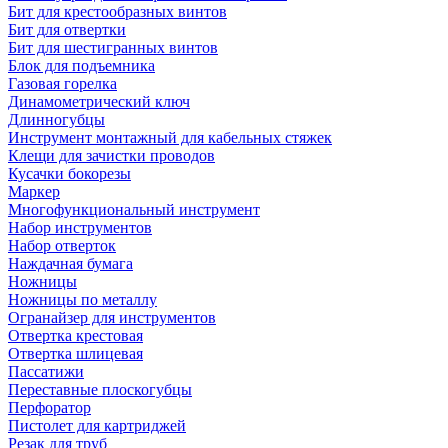
Бит для крестообразных винтов
Бит для отвертки
Бит для шестигранных винтов
Блок для подъемника
Газовая горелка
Динамометрический ключ
Длинногубцы
Инструмент монтажный для кабельных стяжек
Клещи для зачистки проводов
Кусачки бокорезы
Маркер
Многофункциональный инструмент
Набор инструментов
Набор отверток
Наждачная бумага
Ножницы
Ножницы по металлу
Огранайзер для инструментов
Отвертка крестовая
Отвертка шлицевая
Пассатижи
Переставные плоскогубцы
Перфоратор
Пистолет для картриджей
Резак для труб