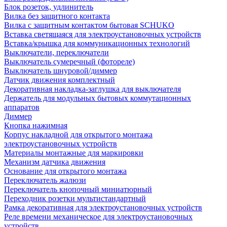
Блок розеток, удлинитель
Вилка без защитного контакта
Вилка с защитным контактом бытовая SCHUKO
Вставка светящаяся для электроустановочных устройств
Вставка/крышка для коммуникационных технологий
Выключатели, переключатели
Выключатель сумеречный (фотореле)
Выключатель шнуровой/диммер
Датчик движения комплектный
Декоративная накладка-заглушка для выключателя
Держатель для модульных бытовых коммутационных
аппаратов
Диммер
Кнопка нажимная
Корпус накладной для открытого монтажа
электроустановочных устройств
Материалы монтажные для маркировки
Механизм датчика движения
Основание для открытого монтажа
Переключатель жалюзи
Переключатель кнопочный миниатюрный
Переходник розетки мультистандартный
Рамка декоративная для электроустановочных устройств
Реле времени механическое для электроустановочных
устройств