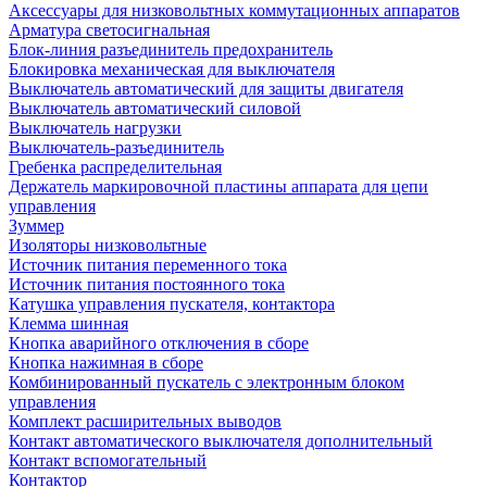
Аксессуары для низковольтных коммутационных аппаратов
Арматура светосигнальная
Блок-линия разъединитель предохранитель
Блокировка механическая для выключателя
Выключатель автоматический для защиты двигателя
Выключатель автоматический силовой
Выключатель нагрузки
Выключатель-разъединитель
Гребенка распределительная
Держатель маркировочной пластины аппарата для цепи
управления
Зуммер
Изоляторы низковольтные
Источник питания переменного тока
Источник питания постоянного тока
Катушка управления пускателя, контактора
Клемма шинная
Кнопка аварийного отключения в сборе
Кнопка нажимная в сборе
Комбинированный пускатель с электронным блоком
управления
Комплект расширительных выводов
Контакт автоматического выключателя дополнительный
Контакт вспомогательный
Контактор