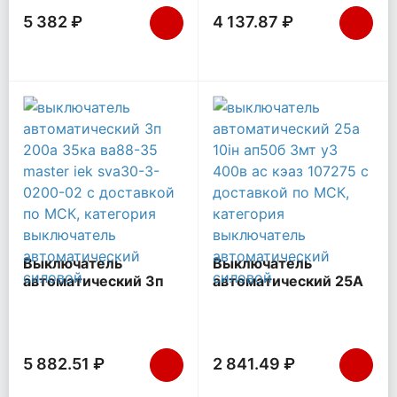
5 382 ₽
4 137.87 ₽
Выключатель
Выключатель
автоматический 3п
автоматический 25А
200А 35кА ВА88-35
10Iн АП50Б 3МТ У3
MASTER IEK SVA30-
400В AC КЭАЗ 107275
3-0200-02
5 882.51 ₽
2 841.49 ₽