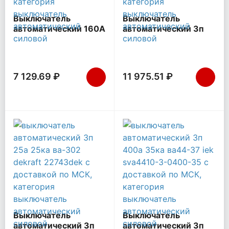
Выключатель
Выключатель
автоматический 160А
автоматический 3п
1600Im ВА57-35-
160/160А 36кА
340010 УХЛ3 690В
ВА-99C Compact NS
AC КЭАЗ 108586
PROxima EKF
mccb99C-160-160
7 129.69 ₽
11 975.51 ₽
Выключатель
Выключатель
автоматический 3п
автоматический 3п