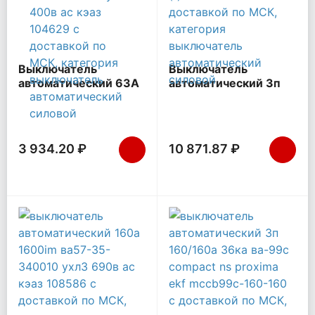
Выключатель
Выключатель
автоматический 63А
автоматический 3п
12Iн АЕ2046М-100 У3
200А 35кА NXM-250S
400В AC КЭАЗ
(R) CHINT 131367
104629
3 934.20 ₽
10 871.87 ₽