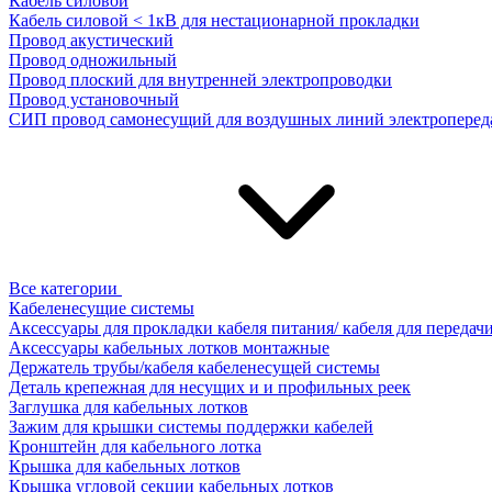
Кабель силовой
Кабель силовой < 1кВ для нестационарной прокладки
Провод акустический
Провод одножильный
Провод плоский для внутренней электропроводки
Провод установочный
СИП провод самонесущий для воздушных линий электроперед
Все категории
Кабеленесущие системы
Аксессуары для прокладки кабеля питания/ кабеля для передач
Аксессуары кабельных лотков монтажные
Держатель трубы/кабеля кабеленесущей системы
Деталь крепежная для несущих и и профильных реек
Заглушка для кабельных лотков
Зажим для крышки системы поддержки кабелей
Кронштейн для кабельного лотка
Крышка для кабельных лотков
Крышка угловой секции кабельных лотков