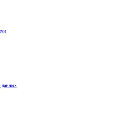
ачи
и данных