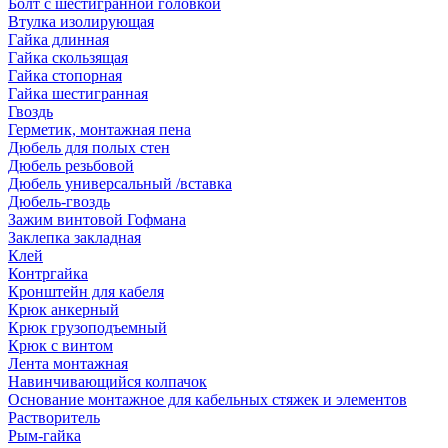
Болт с шестигранной головкой
Втулка изолирующая
Гайка длинная
Гайка скользящая
Гайка стопорная
Гайка шестигранная
Гвоздь
Герметик, монтажная пена
Дюбель для полых стен
Дюбель резьбовой
Дюбель универсальный /вставка
Дюбель-гвоздь
Зажим винтовой Гофмана
Заклепка закладная
Клей
Контргайка
Кронштейн для кабеля
Крюк анкерный
Крюк грузоподъемный
Крюк с винтом
Лента монтажная
Навинчивающийся колпачок
Основание монтажное для кабельных стяжек и элементов
Растворитель
Рым-гайка