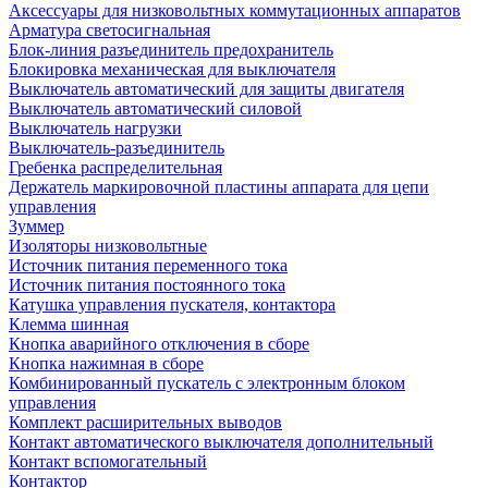
Аксессуары для низковольтных коммутационных аппаратов
Арматура светосигнальная
Блок-линия разъединитель предохранитель
Блокировка механическая для выключателя
Выключатель автоматический для защиты двигателя
Выключатель автоматический силовой
Выключатель нагрузки
Выключатель-разъединитель
Гребенка распределительная
Держатель маркировочной пластины аппарата для цепи
управления
Зуммер
Изоляторы низковольтные
Источник питания переменного тока
Источник питания постоянного тока
Катушка управления пускателя, контактора
Клемма шинная
Кнопка аварийного отключения в сборе
Кнопка нажимная в сборе
Комбинированный пускатель с электронным блоком
управления
Комплект расширительных выводов
Контакт автоматического выключателя дополнительный
Контакт вспомогательный
Контактор