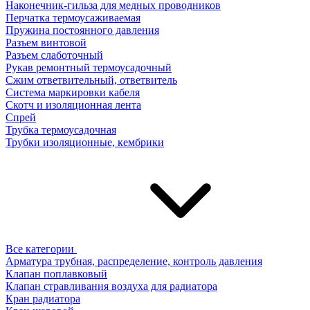
Наконечник-гильза для медных проводников
Перчатка термоусаживаемая
Пружина постоянного давления
Разъем винтовой
Разъем слаботочный
Рукав ремонтный термоусадочный
Сжим ответвительный, ответвитель
Система маркировки кабеля
Скотч и изоляционная лента
Спрей
Трубка термоусадочная
Трубки изоляционные, кембрики
Все категории
Арматура трубная, распределение, контроль давления
Клапан поплавковый
Клапан стравливания воздуха для радиатора
Кран радиатора