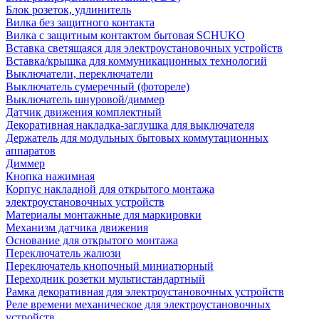
Блок розеток, удлинитель
Вилка без защитного контакта
Вилка с защитным контактом бытовая SCHUKO
Вставка светящаяся для электроустановочных устройств
Вставка/крышка для коммуникационных технологий
Выключатели, переключатели
Выключатель сумеречный (фотореле)
Выключатель шнуровой/диммер
Датчик движения комплектный
Декоративная накладка-заглушка для выключателя
Держатель для модульных бытовых коммутационных
аппаратов
Диммер
Кнопка нажимная
Корпус накладной для открытого монтажа
электроустановочных устройств
Материалы монтажные для маркировки
Механизм датчика движения
Основание для открытого монтажа
Переключатель жалюзи
Переключатель кнопочный миниатюрный
Переходник розетки мультистандартный
Рамка декоративная для электроустановочных устройств
Реле времени механическое для электроустановочных
устройств