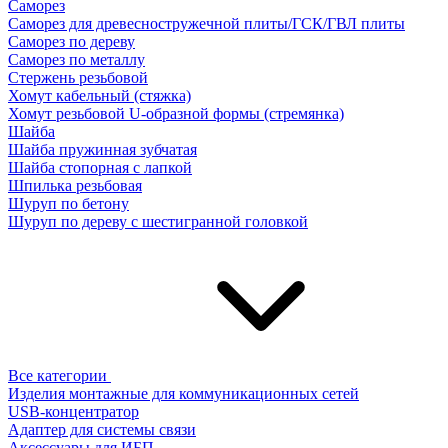
Саморез
Саморез для древесностружечной плиты/ГСК/ГВЛ плиты
Саморез по дереву
Саморез по металлу
Стержень резьбовой
Хомут кабельный (стяжка)
Хомут резьбовой U-образной формы (стремянка)
Шайба
Шайба пружинная зубчатая
Шайба стопорная с лапкой
Шпилька резьбовая
Шуруп по бетону
Шуруп по дереву с шестигранной головкой
Все категории
Изделия монтажные для коммуникационных сетей
USB-концентратор
Адаптер для системы связи
Аксессуары для ИБП