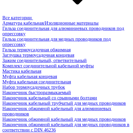
Все категории
Арматура кабельная/Изоляционные материалы
Гильза соединительная для алюминиевых проводников под
опрессовку
Гильза соединительная для медных проводников под
опрессовку
Гильза термоусадочная обжимная
Заглушка термоусадочная концевая
Зажим соединительный, ответвительный
Комплект соединительной кабельной муфты
Мастика кабельная
Муфта кабельная концевая
Муфта кабельная соединительная
Набор термоусадочных трубок
Наконечник быстроразмыкаемый
Наконечник кабельный со срывными болтами
Наконечник кабельный трубчатый для медных проводников
Наконечник обжимной кабельный для алюминиевых
проводников
Наконечник обжимной кабельный для медных проводников
Наконечник обжимной кабельный для медных проводников в
соответствии с DIN 46236