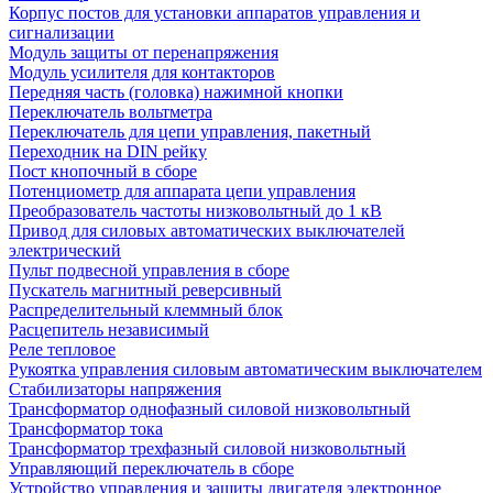
Корпус постов для установки аппаратов управления и
сигнализации
Модуль защиты от перенапряжения
Модуль усилителя для контакторов
Передняя часть (головка) нажимной кнопки
Переключатель вольтметра
Переключатель для цепи управления, пакетный
Переходник на DIN рейку
Пост кнопочный в сборе
Потенциометр для аппарата цепи управления
Преобразователь частоты низковольтный до 1 кВ
Привод для силовых автоматических выключателей
электрический
Пульт подвесной управления в сборе
Пускатель магнитный реверсивный
Распределительный клеммный блок
Расцепитель независимый
Реле тепловое
Рукоятка управления силовым автоматическим выключателем
Стабилизаторы напряжения
Трансформатор однофазный силовой низковольтный
Трансформатор тока
Трансформатор трехфазный силовой низковольтный
Управляющий переключатель в сборе
Устройство управления и защиты двигателя электронное