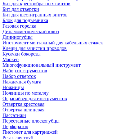
Бит для крестообразных винтов
Бит для отвертки
Бит для шестигранных винтов
Блок для подъемника
Газовая горелка
Динамометрический ключ
Длинногубцы
Инструмент монтажный для кабельных стяжек
Клещи для зачистки проводов
Кусачки бокорезы
Маркер
Многофункциональный инструмент
Набор инструментов
Набор отверток
Наждачная бумага
Ножницы
Ножницы по металлу
Огранайзер для инструментов
Отвертка крестовая
Отвертка шлицевая
Пассатижи
Переставные плоскогубцы
Перфоратор
Пистолет для картриджей
Резак для труб