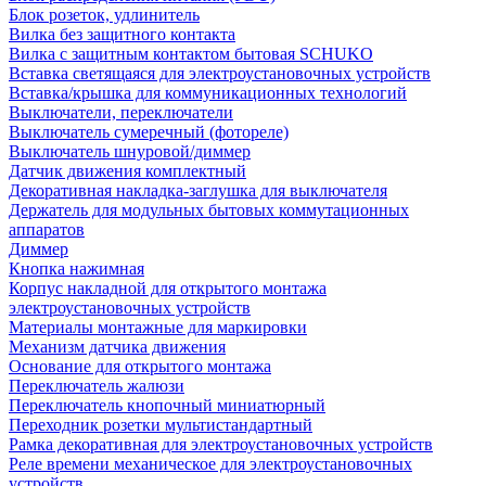
Блок розеток, удлинитель
Вилка без защитного контакта
Вилка с защитным контактом бытовая SCHUKO
Вставка светящаяся для электроустановочных устройств
Вставка/крышка для коммуникационных технологий
Выключатели, переключатели
Выключатель сумеречный (фотореле)
Выключатель шнуровой/диммер
Датчик движения комплектный
Декоративная накладка-заглушка для выключателя
Держатель для модульных бытовых коммутационных
аппаратов
Диммер
Кнопка нажимная
Корпус накладной для открытого монтажа
электроустановочных устройств
Материалы монтажные для маркировки
Механизм датчика движения
Основание для открытого монтажа
Переключатель жалюзи
Переключатель кнопочный миниатюрный
Переходник розетки мультистандартный
Рамка декоративная для электроустановочных устройств
Реле времени механическое для электроустановочных
устройств