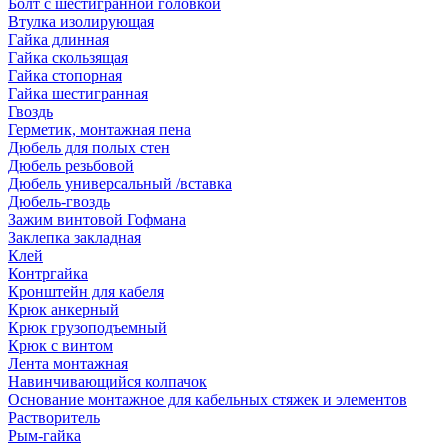
Болт с шестигранной головкой
Втулка изолирующая
Гайка длинная
Гайка скользящая
Гайка стопорная
Гайка шестигранная
Гвоздь
Герметик, монтажная пена
Дюбель для полых стен
Дюбель резьбовой
Дюбель универсальный /вставка
Дюбель-гвоздь
Зажим винтовой Гофмана
Заклепка закладная
Клей
Контргайка
Кронштейн для кабеля
Крюк анкерный
Крюк грузоподъемный
Крюк с винтом
Лента монтажная
Навинчивающийся колпачок
Основание монтажное для кабельных стяжек и элементов
Растворитель
Рым-гайка