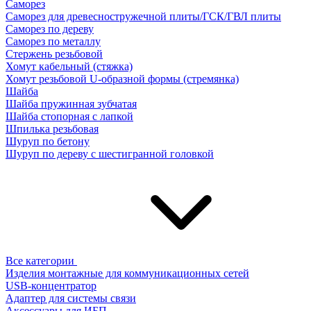
Саморез
Саморез для древесностружечной плиты/ГСК/ГВЛ плиты
Саморез по дереву
Саморез по металлу
Стержень резьбовой
Хомут кабельный (стяжка)
Хомут резьбовой U-образной формы (стремянка)
Шайба
Шайба пружинная зубчатая
Шайба стопорная с лапкой
Шпилька резьбовая
Шуруп по бетону
Шуруп по дереву с шестигранной головкой
Все категории
Изделия монтажные для коммуникационных сетей
USB-концентратор
Адаптер для системы связи
Аксессуары для ИБП