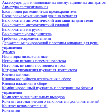
Аксессуары для низковольтных коммутационных аппаратов
Арматура светосигнальная
Блок-линия разъединитель предохранитель
Блокировка механическая для выключателя
Выключатель автоматический для защиты двигателя
Выключатель автоматический силовой
Выключатель нагрузки
Выключатель-разъединитель
Гребенка распределительная
Держатель маркировочной пластины аппарата для цепи
управления
Зуммер
Изоляторы низковольтные
Источник питания переменного тока
Источник питания постоянного тока
Катушка управления пускателя, контактора
Клемма шинная
Кнопка аварийного отключения в сборе
Кнопка нажимная в сборе
Комбинированный пускатель с электронным блоком
управления
Комплект расширительных выводов
Контакт автоматического выключателя дополнительный
Контакт вспомогательный
Контактор