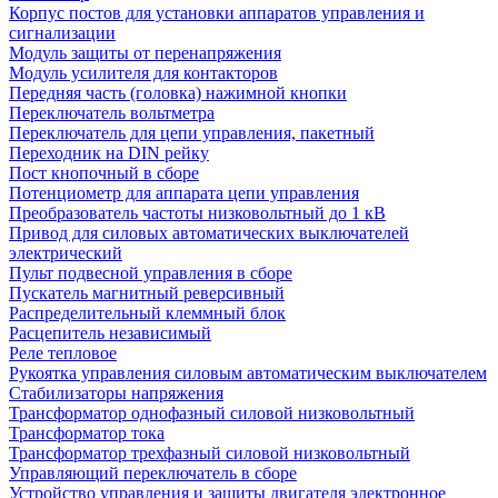
Корпус постов для установки аппаратов управления и
сигнализации
Модуль защиты от перенапряжения
Модуль усилителя для контакторов
Передняя часть (головка) нажимной кнопки
Переключатель вольтметра
Переключатель для цепи управления, пакетный
Переходник на DIN рейку
Пост кнопочный в сборе
Потенциометр для аппарата цепи управления
Преобразователь частоты низковольтный до 1 кВ
Привод для силовых автоматических выключателей
электрический
Пульт подвесной управления в сборе
Пускатель магнитный реверсивный
Распределительный клеммный блок
Расцепитель независимый
Реле тепловое
Рукоятка управления силовым автоматическим выключателем
Стабилизаторы напряжения
Трансформатор однофазный силовой низковольтный
Трансформатор тока
Трансформатор трехфазный силовой низковольтный
Управляющий переключатель в сборе
Устройство управления и защиты двигателя электронное