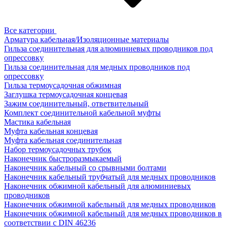
Все категории
Арматура кабельная/Изоляционные материалы
Гильза соединительная для алюминиевых проводников под
опрессовку
Гильза соединительная для медных проводников под
опрессовку
Гильза термоусадочная обжимная
Заглушка термоусадочная концевая
Зажим соединительный, ответвительный
Комплект соединительной кабельной муфты
Мастика кабельная
Муфта кабельная концевая
Муфта кабельная соединительная
Набор термоусадочных трубок
Наконечник быстроразмыкаемый
Наконечник кабельный со срывными болтами
Наконечник кабельный трубчатый для медных проводников
Наконечник обжимной кабельный для алюминиевых
проводников
Наконечник обжимной кабельный для медных проводников
Наконечник обжимной кабельный для медных проводников в
соответствии с DIN 46236