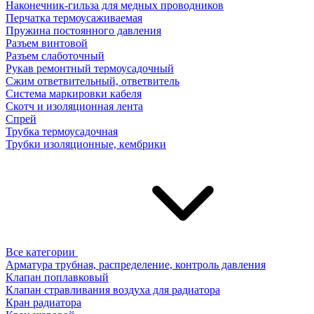
Наконечник-гильза для медных проводников
Перчатка термоусаживаемая
Пружина постоянного давления
Разъем винтовой
Разъем слаботочный
Рукав ремонтный термоусадочный
Сжим ответвительный, ответвитель
Система маркировки кабеля
Скотч и изоляционная лента
Спрей
Трубка термоусадочная
Трубки изоляционные, кембрики
Все категории
Арматура трубная, распределение, контроль давления
Клапан поплавковый
Клапан стравливания воздуха для радиатора
Кран радиатора