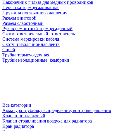
Наконечник-гильза для медных проводников
Перчатка термоусаживаемая
Пружина постоянного давления
Разъем винтовой
Разъем слаботочный
Рукав ремонтный термоусадочный
Сжим ответвительный, ответвитель
Система маркировки кабеля
Скотч и изоляционная лента
Спрей
Трубка термоусадочная
Трубки изоляционные, кембрики
Все категории
Арматура трубная, распределение, контроль давления
Клапан поплавковый
Клапан стравливания воздуха для радиатора
Кран радиатора