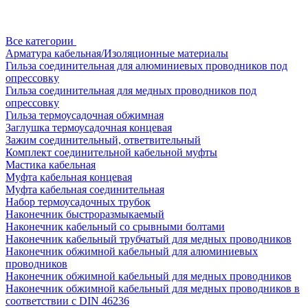
Все категории
Арматура кабельная/Изоляционные материалы
Гильза соединительная для алюминиевых проводников под
опрессовку
Гильза соединительная для медных проводников под
опрессовку
Гильза термоусадочная обжимная
Заглушка термоусадочная концевая
Зажим соединительный, ответвительный
Комплект соединительной кабельной муфты
Мастика кабельная
Муфта кабельная концевая
Муфта кабельная соединительная
Набор термоусадочных трубок
Наконечник быстроразмыкаемый
Наконечник кабельный со срывными болтами
Наконечник кабельный трубчатый для медных проводников
Наконечник обжимной кабельный для алюминиевых
проводников
Наконечник обжимной кабельный для медных проводников
Наконечник обжимной кабельный для медных проводников в
соответствии с DIN 46236