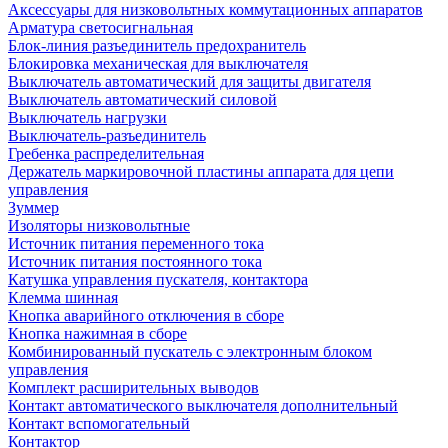
Аксессуары для низковольтных коммутационных аппаратов
Арматура светосигнальная
Блок-линия разъединитель предохранитель
Блокировка механическая для выключателя
Выключатель автоматический для защиты двигателя
Выключатель автоматический силовой
Выключатель нагрузки
Выключатель-разъединитель
Гребенка распределительная
Держатель маркировочной пластины аппарата для цепи
управления
Зуммер
Изоляторы низковольтные
Источник питания переменного тока
Источник питания постоянного тока
Катушка управления пускателя, контактора
Клемма шинная
Кнопка аварийного отключения в сборе
Кнопка нажимная в сборе
Комбинированный пускатель с электронным блоком
управления
Комплект расширительных выводов
Контакт автоматического выключателя дополнительный
Контакт вспомогательный
Контактор