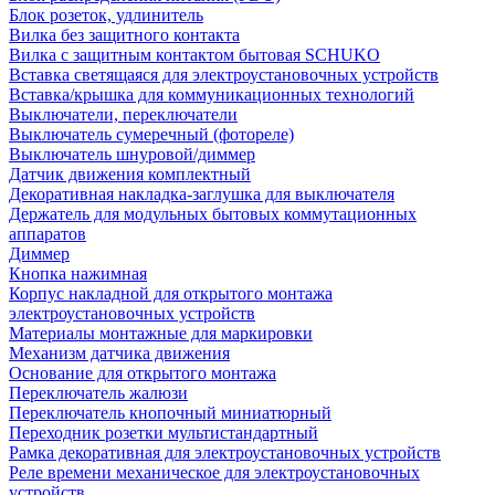
Блок розеток, удлинитель
Вилка без защитного контакта
Вилка с защитным контактом бытовая SCHUKO
Вставка светящаяся для электроустановочных устройств
Вставка/крышка для коммуникационных технологий
Выключатели, переключатели
Выключатель сумеречный (фотореле)
Выключатель шнуровой/диммер
Датчик движения комплектный
Декоративная накладка-заглушка для выключателя
Держатель для модульных бытовых коммутационных
аппаратов
Диммер
Кнопка нажимная
Корпус накладной для открытого монтажа
электроустановочных устройств
Материалы монтажные для маркировки
Механизм датчика движения
Основание для открытого монтажа
Переключатель жалюзи
Переключатель кнопочный миниатюрный
Переходник розетки мультистандартный
Рамка декоративная для электроустановочных устройств
Реле времени механическое для электроустановочных
устройств