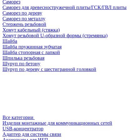
Саморез
Саморез для древесностружечной плиты/ГСК/ГВЛ плиты
Саморез по дереву
Саморез по металлу
Стержень резьбовой
Хомут кабельный (стяжка)
Хомут резьбовой U-образной формы (стремянка)
Шайба
Шайба пружинная зубчатая
Шайба стопорная с лапкой
Шпилька резьбовая
Шуруп по бетону
Шуруп по дереву с шестигранной головкой
Все категории
Изделия монтажные для коммуникационных сетей
USB-концентратор
Адаптер для системы связи
Аксессуары для ИБП