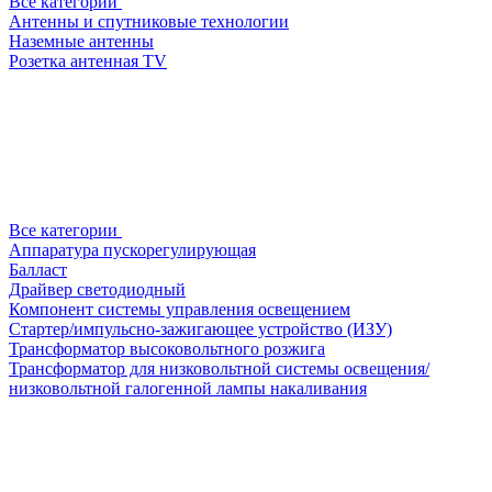
Все категории
Антенны и спутниковые технологии
Наземные антенны
Розетка антенная TV
Все категории
Аппаратура пускорегулирующая
Балласт
Драйвер светодиодный
Компонент системы управления освещением
Стартер/импульсно-зажигающее устройство (ИЗУ)
Трансформатор высоковольтного розжига
Трансформатор для низковольтной системы освещения/
низковольтной галогенной лампы накаливания