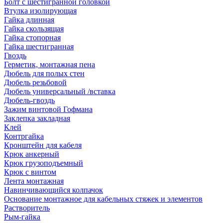
Болт с шестигранной головкой
Втулка изолирующая
Гайка длинная
Гайка скользящая
Гайка стопорная
Гайка шестигранная
Гвоздь
Герметик, монтажная пена
Дюбель для полых стен
Дюбель резьбовой
Дюбель универсальный /вставка
Дюбель-гвоздь
Зажим винтовой Гофмана
Заклепка закладная
Клей
Контргайка
Кронштейн для кабеля
Крюк анкерный
Крюк грузоподъемный
Крюк с винтом
Лента монтажная
Навинчивающийся колпачок
Основание монтажное для кабельных стяжек и элементов
Растворитель
Рым-гайка