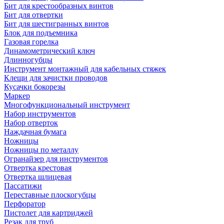
Бит для крестообразных винтов
Бит для отвертки
Бит для шестигранных винтов
Блок для подъемника
Газовая горелка
Динамометрический ключ
Длинногубцы
Инструмент монтажный для кабельных стяжек
Клещи для зачистки проводов
Кусачки бокорезы
Маркер
Многофункциональный инструмент
Набор инструментов
Набор отверток
Наждачная бумага
Ножницы
Ножницы по металлу
Огранайзер для инструментов
Отвертка крестовая
Отвертка шлицевая
Пассатижи
Переставные плоскогубцы
Перфоратор
Пистолет для картриджей
Резак для труб