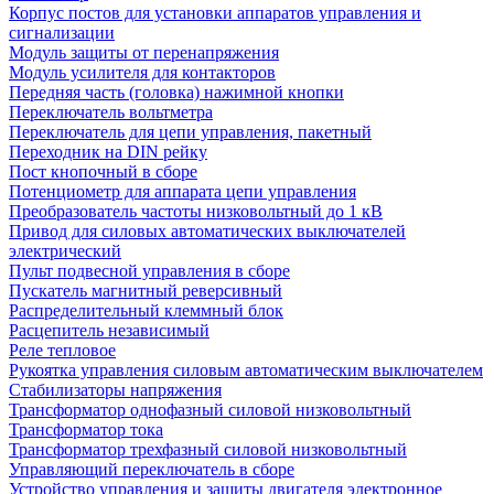
Корпус постов для установки аппаратов управления и
сигнализации
Модуль защиты от перенапряжения
Модуль усилителя для контакторов
Передняя часть (головка) нажимной кнопки
Переключатель вольтметра
Переключатель для цепи управления, пакетный
Переходник на DIN рейку
Пост кнопочный в сборе
Потенциометр для аппарата цепи управления
Преобразователь частоты низковольтный до 1 кВ
Привод для силовых автоматических выключателей
электрический
Пульт подвесной управления в сборе
Пускатель магнитный реверсивный
Распределительный клеммный блок
Расцепитель независимый
Реле тепловое
Рукоятка управления силовым автоматическим выключателем
Стабилизаторы напряжения
Трансформатор однофазный силовой низковольтный
Трансформатор тока
Трансформатор трехфазный силовой низковольтный
Управляющий переключатель в сборе
Устройство управления и защиты двигателя электронное