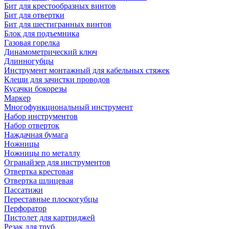
Бит для крестообразных винтов
Бит для отвертки
Бит для шестигранных винтов
Блок для подъемника
Газовая горелка
Динамометрический ключ
Длинногубцы
Инструмент монтажный для кабельных стяжек
Клещи для зачистки проводов
Кусачки бокорезы
Маркер
Многофункциональный инструмент
Набор инструментов
Набор отверток
Наждачная бумага
Ножницы
Ножницы по металлу
Огранайзер для инструментов
Отвертка крестовая
Отвертка шлицевая
Пассатижи
Переставные плоскогубцы
Перфоратор
Пистолет для картриджей
Резак для труб