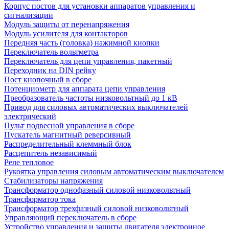
Корпус постов для установки аппаратов управления и
сигнализации
Модуль защиты от перенапряжения
Модуль усилителя для контакторов
Передняя часть (головка) нажимной кнопки
Переключатель вольтметра
Переключатель для цепи управления, пакетный
Переходник на DIN рейку
Пост кнопочный в сборе
Потенциометр для аппарата цепи управления
Преобразователь частоты низковольтный до 1 кВ
Привод для силовых автоматических выключателей
электрический
Пульт подвесной управления в сборе
Пускатель магнитный реверсивный
Распределительный клеммный блок
Расцепитель независимый
Реле тепловое
Рукоятка управления силовым автоматическим выключателем
Стабилизаторы напряжения
Трансформатор однофазный силовой низковольтный
Трансформатор тока
Трансформатор трехфазный силовой низковольтный
Управляющий переключатель в сборе
Устройство управления и защиты двигателя электронное