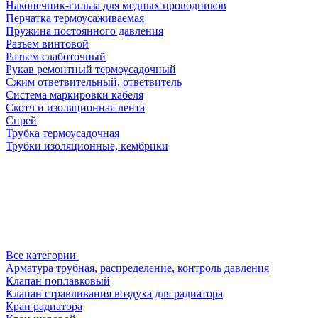
Наконечник-гильза для медных проводников
Перчатка термоусаживаемая
Пружина постоянного давления
Разъем винтовой
Разъем слаботочный
Рукав ремонтный термоусадочный
Сжим ответвительный, ответвитель
Система маркировки кабеля
Скотч и изоляционная лента
Спрей
Трубка термоусадочная
Трубки изоляционные, кембрики
Все категории
Арматура трубная, распределение, контроль давления
Клапан поплавковый
Клапан стравливания воздуха для радиатора
Кран радиатора