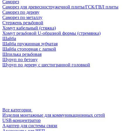
Саморез
Саморез для древесностружечной плиты/ГСК/ГВЛ плиты
Саморез по дереву
Саморез по металлу
Стержень резьбовой
Хомут кабельный (стяжка)
Хомут резьбовой U-образной формы (стремянка)
Шайба
Шайба пружинная зубчатая
Шайба стопорная с лапкой
Шпилька резьбовая
Шуруп по бетону
Шуруп по дереву с шестигранной головкой
Все категории
Изделия монтажные для коммуникационных сетей
USB-концентратор
Адаптер для системы связи
Аксессуары для ИБП