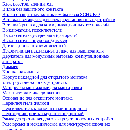
Блок розеток, удлинитель
Вилка без защитного контакта
Вилка с защитным контактом бытовая SCHUKO
Вставка светящаяся для электроустановочных устройств
Вставка/крышка для коммуникационных технологий
Выключатели, переключатели
Выключатель сумеречный (фотореле)
Выключатель шнуровой/диммер
Датчик движения комплектный
Декоративная накладка-заглушка для выключателя
Держатель для модульных бытовых коммутационных
аппаратов
Диммер
Кнопка нажимная
Корпус накладной для открытого монтажа
электроустановочных устройств
Материалы монтажные для маркировки
Механизм датчика движения
Основание для открытого монтажа
Переключатель жалюзи
Переключатель кнопочный миниатюрный
Переходник розетки мультистандартный
Рамка декоративная для электроустановочных устройств
Реле времени механическое для электроустановочных
устройств