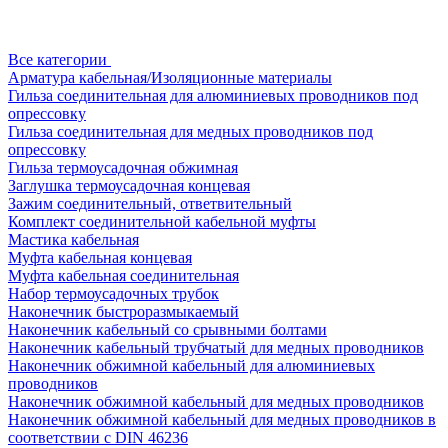
Все категории
Арматура кабельная/Изоляционные материалы
Гильза соединительная для алюминиевых проводников под
опрессовку
Гильза соединительная для медных проводников под
опрессовку
Гильза термоусадочная обжимная
Заглушка термоусадочная концевая
Зажим соединительный, ответвительный
Комплект соединительной кабельной муфты
Мастика кабельная
Муфта кабельная концевая
Муфта кабельная соединительная
Набор термоусадочных трубок
Наконечник быстроразмыкаемый
Наконечник кабельный со срывными болтами
Наконечник кабельный трубчатый для медных проводников
Наконечник обжимной кабельный для алюминиевых
проводников
Наконечник обжимной кабельный для медных проводников
Наконечник обжимной кабельный для медных проводников в
соответствии с DIN 46236