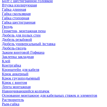
Болт с шестигранной головкой
Втулка изолирующая
Гайка длинная
Гайка скользящая
Гайка стопорная
Гайка шестигранная
Гвоздь
Герметик, монтажная пена
Дюбель для полых стен
Дюбель резьбовой
Дюбель универсальный /вставка
Дюбель-гвоздь
Зажим винтовой Гофмана
Заклепка закладная
Клей
Контргайка
Кронштейн для кабеля
Крюк анкерный
Крюк грузоподъемный
Крюк с винтом
Лента монтажная
Навинчивающийся колпачок
Основание монтажное для кабельных стяжек и элементов
Растворитель
Рым-гайка