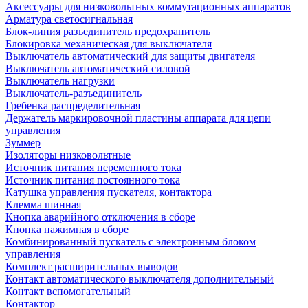
Аксессуары для низковольтных коммутационных аппаратов
Арматура светосигнальная
Блок-линия разъединитель предохранитель
Блокировка механическая для выключателя
Выключатель автоматический для защиты двигателя
Выключатель автоматический силовой
Выключатель нагрузки
Выключатель-разъединитель
Гребенка распределительная
Держатель маркировочной пластины аппарата для цепи
управления
Зуммер
Изоляторы низковольтные
Источник питания переменного тока
Источник питания постоянного тока
Катушка управления пускателя, контактора
Клемма шинная
Кнопка аварийного отключения в сборе
Кнопка нажимная в сборе
Комбинированный пускатель с электронным блоком
управления
Комплект расширительных выводов
Контакт автоматического выключателя дополнительный
Контакт вспомогательный
Контактор