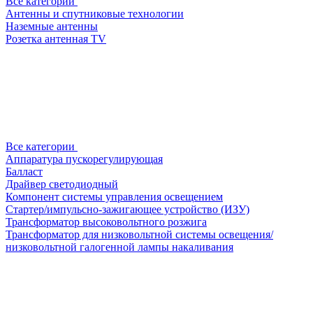
Все категории
Антенны и спутниковые технологии
Наземные антенны
Розетка антенная TV
Все категории
Аппаратура пускорегулирующая
Балласт
Драйвер светодиодный
Компонент системы управления освещением
Стартер/импульсно-зажигающее устройство (ИЗУ)
Трансформатор высоковольтного розжига
Трансформатор для низковольтной системы освещения/
низковольтной галогенной лампы накаливания