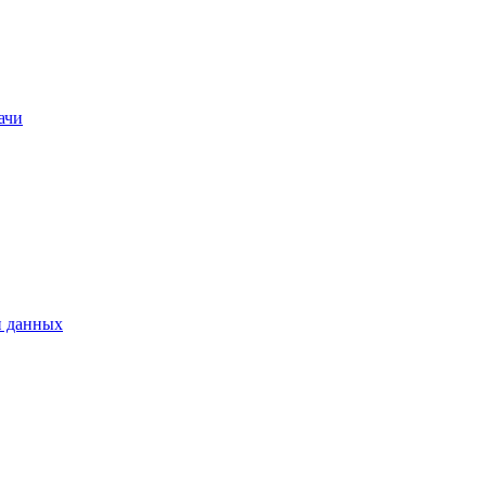
ачи
и данных