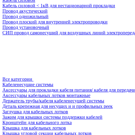
Кабель силовой
Кабель силовой < 1кВ для нестационарной прокладки
Провод акустический
Провод одножильный
Провод плоский для внутренней электропроводки
Провод установочный
СИП провод самонесущий для воздушных линий электроперед
Все категории
Кабеленесущие системы
Аксессуары для прокладки кабеля питания/ кабеля для передач
Аксессуары кабельных лотков монтажные
Держатель трубы/кабеля кабеленесущей системы
Деталь крепежная для несущих и и профильных реек
Заглушка для кабельных лотков
Зажим для крышки системы поддержки кабелей
Кронштейн для кабельного лотка
Крышка для кабельных лотков
Крышка угловой секции кабельных лотков