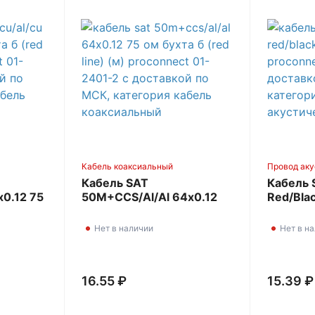
Кабель коаксиальный
Провод аку
Кабель SAT
Кабель 
0.12 75
50M+CCS/Al/Al 64х0.12
Red/Blac
ne) (м)
75 Ом бухта Б (Red Line)
PROCON
2401-6
(м) PROCONNECT 01-
Нет в наличии
Нет в н
2401-2
16.55 ₽
15.39 ₽