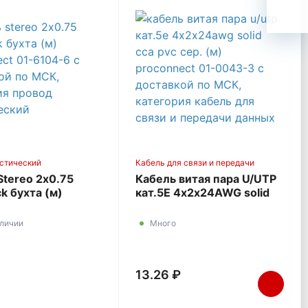
стический
Кабель для связи и передачи
данных
Stereo 2х0.75
Кабель витая пара U/UTP
k бухта (м)
кат.5E 4х2х24AWG solid
NECT 01-6104-6
CCA PVC сер. (м)
PROCONNECT 01-0043-3
аличии
Много
13.26 ₽