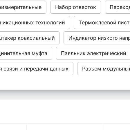
оизмерительные
Набор отверток
Перехо
никационных технологий
Термоклеевой пист
штекер коаксиальный
Индикатор низкого нап
динительная муфта
Паяльник электрический
я связи и передачи данных
Разъем модульны