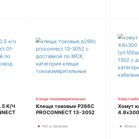
Клещи токоизмерительные
Хомут кабе
.5 К/Ч
Клещи токовые P266C
Хомут к
ONNECT
PROCONNECT 13-3052
4.8х300
(уп.10
57-130
Нет в наличии
Много