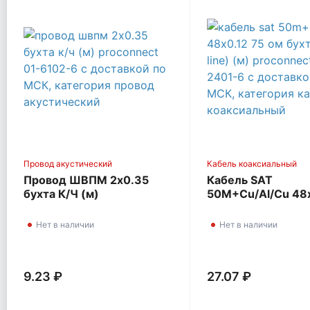
Провод акустический
Кабель коаксиальный
Провод ШВПМ 2х0.35
Кабель SAT
бухта К/Ч (м)
50M+Cu/Al/Cu 48х
PROCONNECT 01-6102-6
Ом бухта Б (Red Li
PROCONNECT 01-
Нет в наличии
Нет в наличии
9.23 ₽
27.07 ₽