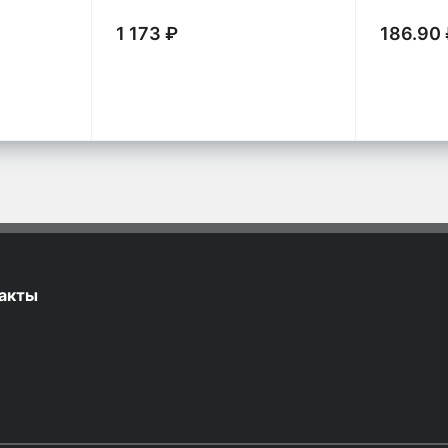
1 173 ₽
186.90
акты