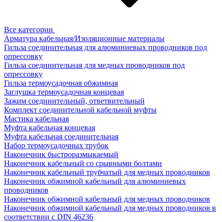
Все категории
Арматура кабельная/Изоляционные материалы
Гильза соединительная для алюминиевых проводников под
опрессовку
Гильза соединительная для медных проводников под
опрессовку
Гильза термоусадочная обжимная
Заглушка термоусадочная концевая
Зажим соединительный, ответвительный
Комплект соединительной кабельной муфты
Мастика кабельная
Муфта кабельная концевая
Муфта кабельная соединительная
Набор термоусадочных трубок
Наконечник быстроразмыкаемый
Наконечник кабельный со срывными болтами
Наконечник кабельный трубчатый для медных проводников
Наконечник обжимной кабельный для алюминиевых
проводников
Наконечник обжимной кабельный для медных проводников
Наконечник обжимной кабельный для медных проводников в
соответствии с DIN 46236