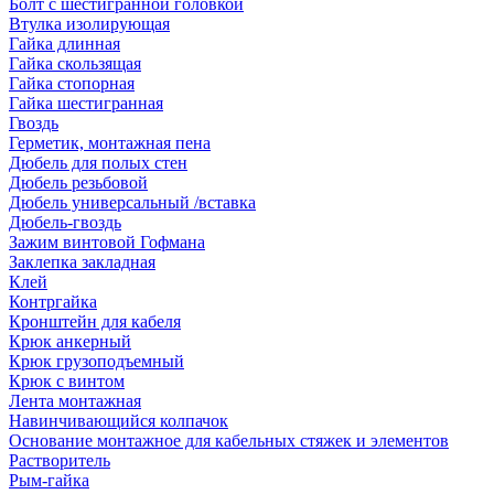
Болт с шестигранной головкой
Втулка изолирующая
Гайка длинная
Гайка скользящая
Гайка стопорная
Гайка шестигранная
Гвоздь
Герметик, монтажная пена
Дюбель для полых стен
Дюбель резьбовой
Дюбель универсальный /вставка
Дюбель-гвоздь
Зажим винтовой Гофмана
Заклепка закладная
Клей
Контргайка
Кронштейн для кабеля
Крюк анкерный
Крюк грузоподъемный
Крюк с винтом
Лента монтажная
Навинчивающийся колпачок
Основание монтажное для кабельных стяжек и элементов
Растворитель
Рым-гайка