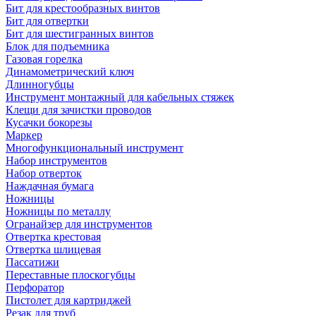
Бит для крестообразных винтов
Бит для отвертки
Бит для шестигранных винтов
Блок для подъемника
Газовая горелка
Динамометрический ключ
Длинногубцы
Инструмент монтажный для кабельных стяжек
Клещи для зачистки проводов
Кусачки бокорезы
Маркер
Многофункциональный инструмент
Набор инструментов
Набор отверток
Наждачная бумага
Ножницы
Ножницы по металлу
Огранайзер для инструментов
Отвертка крестовая
Отвертка шлицевая
Пассатижи
Переставные плоскогубцы
Перфоратор
Пистолет для картриджей
Резак для труб