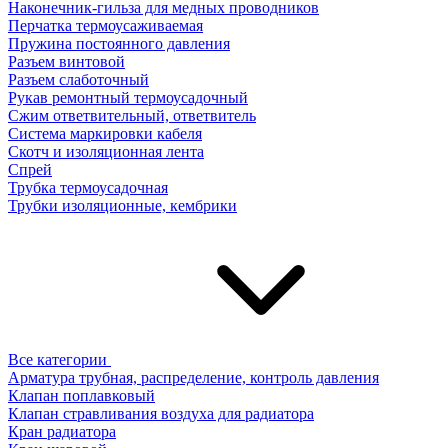
Наконечник-гильза для медных проводников
Перчатка термоусаживаемая
Пружина постоянного давления
Разъем винтовой
Разъем слаботочный
Рукав ремонтный термоусадочный
Сжим ответвительный, ответвитель
Система маркировки кабеля
Скотч и изоляционная лента
Спрей
Трубка термоусадочная
Трубки изоляционные, кембрики
Все категории
Арматура трубная, распределение, контроль давления
Клапан поплавковый
Клапан стравливания воздуха для радиатора
Кран радиатора