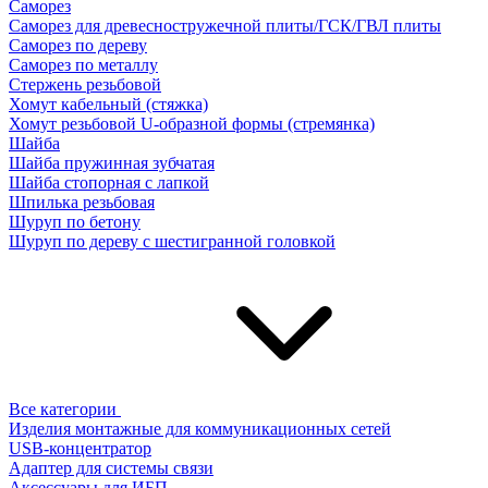
Саморез
Саморез для древесностружечной плиты/ГСК/ГВЛ плиты
Саморез по дереву
Саморез по металлу
Стержень резьбовой
Хомут кабельный (стяжка)
Хомут резьбовой U-образной формы (стремянка)
Шайба
Шайба пружинная зубчатая
Шайба стопорная с лапкой
Шпилька резьбовая
Шуруп по бетону
Шуруп по дереву с шестигранной головкой
Все категории
Изделия монтажные для коммуникационных сетей
USB-концентратор
Адаптер для системы связи
Аксессуары для ИБП