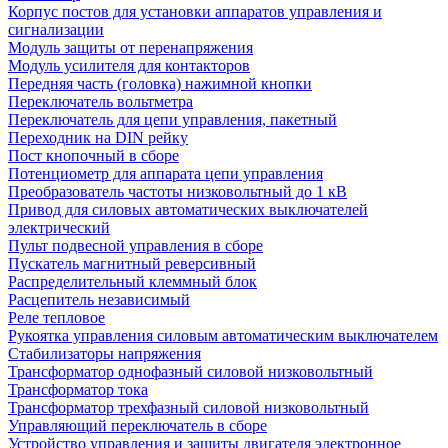
Корпус постов для установки аппаратов управления и
сигнализации
Модуль защиты от перенапряжения
Модуль усилителя для контакторов
Передняя часть (головка) нажимной кнопки
Переключатель вольтметра
Переключатель для цепи управления, пакетный
Переходник на DIN рейку
Пост кнопочный в сборе
Потенциометр для аппарата цепи управления
Преобразователь частоты низковольтный до 1 кВ
Привод для силовых автоматических выключателей
электрический
Пульт подвесной управления в сборе
Пускатель магнитный реверсивный
Распределительный клеммный блок
Расцепитель независимый
Реле тепловое
Рукоятка управления силовым автоматическим выключателем
Стабилизаторы напряжения
Трансформатор однофазный силовой низковольтный
Трансформатор тока
Трансформатор трехфазный силовой низковольтный
Управляющий переключатель в сборе
Устройство управления и защиты двигателя электронное