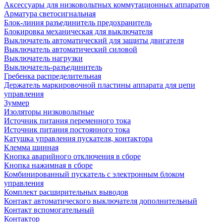
Аксессуары для низковольтных коммутационных аппаратов
Арматура светосигнальная
Блок-линия разъединитель предохранитель
Блокировка механическая для выключателя
Выключатель автоматический для защиты двигателя
Выключатель автоматический силовой
Выключатель нагрузки
Выключатель-разъединитель
Гребенка распределительная
Держатель маркировочной пластины аппарата для цепи
управления
Зуммер
Изоляторы низковольтные
Источник питания переменного тока
Источник питания постоянного тока
Катушка управления пускателя, контактора
Клемма шинная
Кнопка аварийного отключения в сборе
Кнопка нажимная в сборе
Комбинированный пускатель с электронным блоком
управления
Комплект расширительных выводов
Контакт автоматического выключателя дополнительный
Контакт вспомогательный
Контактор