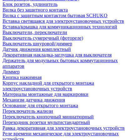
Блок розеток, удлинитель
Вилка без защитного контакта
Вилка с защитным контактом бытовая SCHUKO
Вставка светящаяся для электроустановочных устройств
Вставка/крышка для коммуникационных технологий
Выключатели, переключатели
Выключатель сумеречный (фотореле)
Выключатель шнуровой/диммер
Датчик движения комплектный
Декоративная накладка-заглушка для выключателя
Держатель для модульных бытовых коммутационных
аппаратов
Диммер
Кнопка нажимная
Корпус накладной для открытого монтажа
электроустановочных устройств
Материалы монтажные для маркировки
Механизм датчика движения
Основание для открытого монтажа
Переключатель жалюзи
Переключатель кнопочный миниатюрный
Переходник розетки мультистандартный
Рамка декоративная для электроустановочных устройств
Реле времени механическое для электроустановочных
устройств