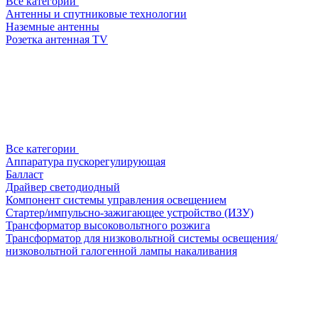
Все категории
Антенны и спутниковые технологии
Наземные антенны
Розетка антенная TV
Все категории
Аппаратура пускорегулирующая
Балласт
Драйвер светодиодный
Компонент системы управления освещением
Стартер/импульсно-зажигающее устройство (ИЗУ)
Трансформатор высоковольтного розжига
Трансформатор для низковольтной системы освещения/
низковольтной галогенной лампы накаливания