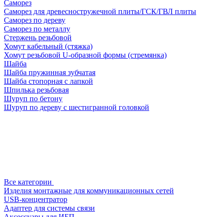
Саморез
Саморез для древесностружечной плиты/ГСК/ГВЛ плиты
Саморез по дереву
Саморез по металлу
Стержень резьбовой
Хомут кабельный (стяжка)
Хомут резьбовой U-образной формы (стремянка)
Шайба
Шайба пружинная зубчатая
Шайба стопорная с лапкой
Шпилька резьбовая
Шуруп по бетону
Шуруп по дереву с шестигранной головкой
Все категории
Изделия монтажные для коммуникационных сетей
USB-концентратор
Адаптер для системы связи
Аксессуары для ИБП