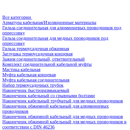
Все категории
Арматура кабельная/Изоляционные материалы
Гильза соединительная для алюминиевых проводников под
опрессовку
Гильза соединительная для медных проводников под
опрессовку
Гильза термоусадочная обжимная
Заглушка термоусадочная концевая
Зажим соединительный, ответвительный
Комплект соединительной кабельной муфты
Мастика кабельная
Муфта кабельная концевая
Муфта кабельная соединительная
Набор термоусадочных трубок
Наконечник быстроразмыкаемый
Наконечник кабельный со срывными болтами
Наконечник кабельный трубчатый для медных проводников
Наконечник обжимной кабельный для алюминиевых
проводников
Наконечник обжимной кабельный для медных проводников
Наконечник обжимной кабельный для медных проводников в
соответствии с DIN 46236