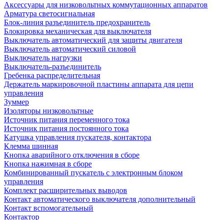
Аксессуары для низковольтных коммутационных аппаратов
Арматура светосигнальная
Блок-линия разъединитель предохранитель
Блокировка механическая для выключателя
Выключатель автоматический для защиты двигателя
Выключатель автоматический силовой
Выключатель нагрузки
Выключатель-разъединитель
Гребенка распределительная
Держатель маркировочной пластины аппарата для цепи
управления
Зуммер
Изоляторы низковольтные
Источник питания переменного тока
Источник питания постоянного тока
Катушка управления пускателя, контактора
Клемма шинная
Кнопка аварийного отключения в сборе
Кнопка нажимная в сборе
Комбинированный пускатель с электронным блоком
управления
Комплект расширительных выводов
Контакт автоматического выключателя дополнительный
Контакт вспомогательный
Контактор