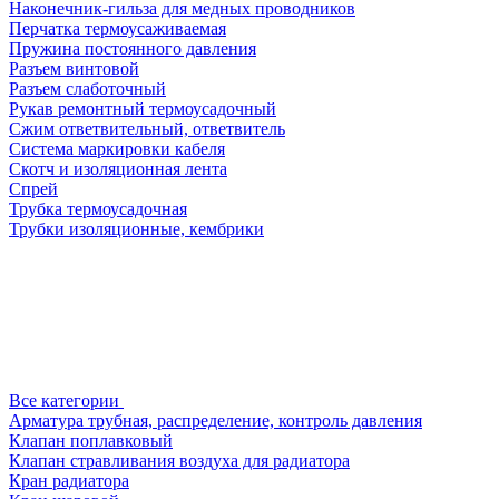
Наконечник-гильза для медных проводников
Перчатка термоусаживаемая
Пружина постоянного давления
Разъем винтовой
Разъем слаботочный
Рукав ремонтный термоусадочный
Сжим ответвительный, ответвитель
Система маркировки кабеля
Скотч и изоляционная лента
Спрей
Трубка термоусадочная
Трубки изоляционные, кембрики
Все категории
Арматура трубная, распределение, контроль давления
Клапан поплавковый
Клапан стравливания воздуха для радиатора
Кран радиатора