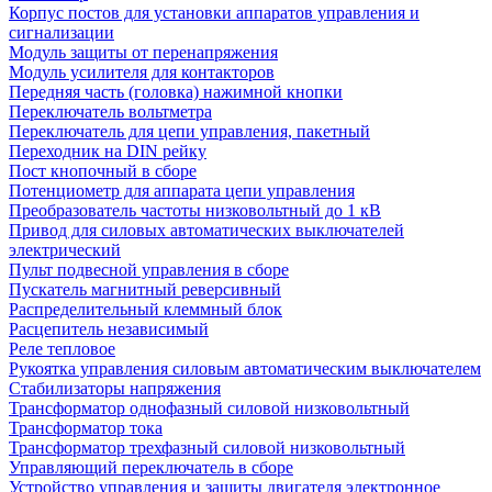
Корпус постов для установки аппаратов управления и
сигнализации
Модуль защиты от перенапряжения
Модуль усилителя для контакторов
Передняя часть (головка) нажимной кнопки
Переключатель вольтметра
Переключатель для цепи управления, пакетный
Переходник на DIN рейку
Пост кнопочный в сборе
Потенциометр для аппарата цепи управления
Преобразователь частоты низковольтный до 1 кВ
Привод для силовых автоматических выключателей
электрический
Пульт подвесной управления в сборе
Пускатель магнитный реверсивный
Распределительный клеммный блок
Расцепитель независимый
Реле тепловое
Рукоятка управления силовым автоматическим выключателем
Стабилизаторы напряжения
Трансформатор однофазный силовой низковольтный
Трансформатор тока
Трансформатор трехфазный силовой низковольтный
Управляющий переключатель в сборе
Устройство управления и защиты двигателя электронное