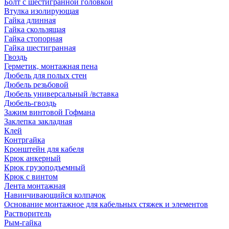
Болт с шестигранной головкой
Втулка изолирующая
Гайка длинная
Гайка скользящая
Гайка стопорная
Гайка шестигранная
Гвоздь
Герметик, монтажная пена
Дюбель для полых стен
Дюбель резьбовой
Дюбель универсальный /вставка
Дюбель-гвоздь
Зажим винтовой Гофмана
Заклепка закладная
Клей
Контргайка
Кронштейн для кабеля
Крюк анкерный
Крюк грузоподъемный
Крюк с винтом
Лента монтажная
Навинчивающийся колпачок
Основание монтажное для кабельных стяжек и элементов
Растворитель
Рым-гайка