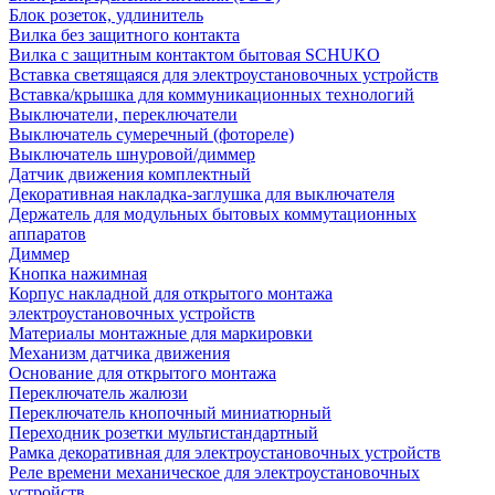
Блок розеток, удлинитель
Вилка без защитного контакта
Вилка с защитным контактом бытовая SCHUKO
Вставка светящаяся для электроустановочных устройств
Вставка/крышка для коммуникационных технологий
Выключатели, переключатели
Выключатель сумеречный (фотореле)
Выключатель шнуровой/диммер
Датчик движения комплектный
Декоративная накладка-заглушка для выключателя
Держатель для модульных бытовых коммутационных
аппаратов
Диммер
Кнопка нажимная
Корпус накладной для открытого монтажа
электроустановочных устройств
Материалы монтажные для маркировки
Механизм датчика движения
Основание для открытого монтажа
Переключатель жалюзи
Переключатель кнопочный миниатюрный
Переходник розетки мультистандартный
Рамка декоративная для электроустановочных устройств
Реле времени механическое для электроустановочных
устройств