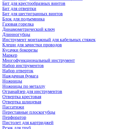
Бит для крестообразных винтов
Бит для отвертки
Бит для шестигранных винтов
Блок для подъемника
Газовая горелка
Динамометрический ключ
Длинногубцы
Инструмент монтажный для кабельных стяжек
Клещи для зачистки проводов
Кусачки бокорезы
Маркер
Многофункциональный инструмент
Набор инструментов
Набор отверток
Наждачная бумага
Ножницы
Ножницы по металлу
Огранайзер для инструментов
Отвертка крестовая
Отвертка шлицевая
Пассатижи
Переставные плоскогубцы
Перфоратор
Пистолет для картриджей
Резак для труб