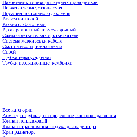
Наконечник-гильза для медных проводников
Перчатка термоусаживаемая
Пружина постоянного давления
Разъем винтовой
Разъем слаботочный
Рукав ремонтный термоусадочный
Сжим ответвительный, ответвитель
Система маркировки кабеля
Скотч и изоляционная лента
Спрей
Трубка термоусадочная
Трубки изоляционные, кембрики
Все категории
Арматура трубная, распределение, контроль давления
Клапан поплавковый
Клапан стравливания воздуха для радиатора
Кран радиатора