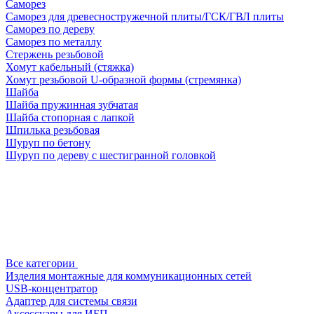
Саморез
Саморез для древесностружечной плиты/ГСК/ГВЛ плиты
Саморез по дереву
Саморез по металлу
Стержень резьбовой
Хомут кабельный (стяжка)
Хомут резьбовой U-образной формы (стремянка)
Шайба
Шайба пружинная зубчатая
Шайба стопорная с лапкой
Шпилька резьбовая
Шуруп по бетону
Шуруп по дереву с шестигранной головкой
Все категории
Изделия монтажные для коммуникационных сетей
USB-концентратор
Адаптер для системы связи
Аксессуары для ИБП