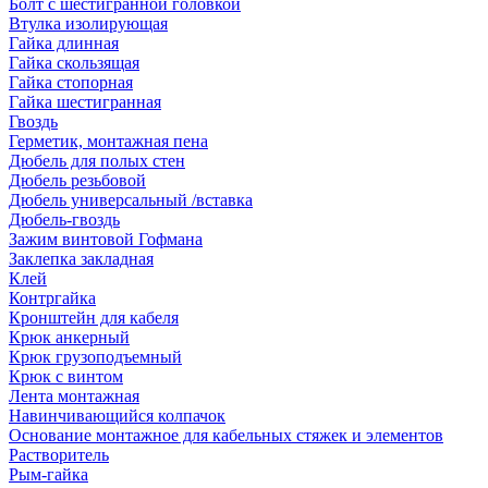
Болт с шестигранной головкой
Втулка изолирующая
Гайка длинная
Гайка скользящая
Гайка стопорная
Гайка шестигранная
Гвоздь
Герметик, монтажная пена
Дюбель для полых стен
Дюбель резьбовой
Дюбель универсальный /вставка
Дюбель-гвоздь
Зажим винтовой Гофмана
Заклепка закладная
Клей
Контргайка
Кронштейн для кабеля
Крюк анкерный
Крюк грузоподъемный
Крюк с винтом
Лента монтажная
Навинчивающийся колпачок
Основание монтажное для кабельных стяжек и элементов
Растворитель
Рым-гайка