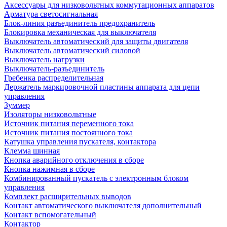
Аксессуары для низковольтных коммутационных аппаратов
Арматура светосигнальная
Блок-линия разъединитель предохранитель
Блокировка механическая для выключателя
Выключатель автоматический для защиты двигателя
Выключатель автоматический силовой
Выключатель нагрузки
Выключатель-разъединитель
Гребенка распределительная
Держатель маркировочной пластины аппарата для цепи
управления
Зуммер
Изоляторы низковольтные
Источник питания переменного тока
Источник питания постоянного тока
Катушка управления пускателя, контактора
Клемма шинная
Кнопка аварийного отключения в сборе
Кнопка нажимная в сборе
Комбинированный пускатель с электронным блоком
управления
Комплект расширительных выводов
Контакт автоматического выключателя дополнительный
Контакт вспомогательный
Контактор