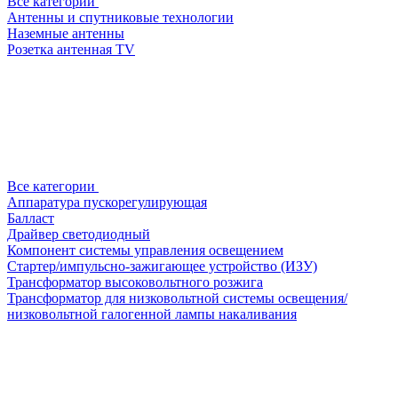
Все категории
Антенны и спутниковые технологии
Наземные антенны
Розетка антенная TV
Все категории
Аппаратура пускорегулирующая
Балласт
Драйвер светодиодный
Компонент системы управления освещением
Стартер/импульсно-зажигающее устройство (ИЗУ)
Трансформатор высоковольтного розжига
Трансформатор для низковольтной системы освещения/
низковольтной галогенной лампы накаливания