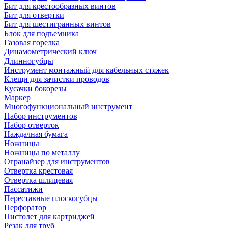
Бит для крестообразных винтов
Бит для отвертки
Бит для шестигранных винтов
Блок для подъемника
Газовая горелка
Динамометрический ключ
Длинногубцы
Инструмент монтажный для кабельных стяжек
Клещи для зачистки проводов
Кусачки бокорезы
Маркер
Многофункциональный инструмент
Набор инструментов
Набор отверток
Наждачная бумага
Ножницы
Ножницы по металлу
Огранайзер для инструментов
Отвертка крестовая
Отвертка шлицевая
Пассатижи
Переставные плоскогубцы
Перфоратор
Пистолет для картриджей
Резак для труб