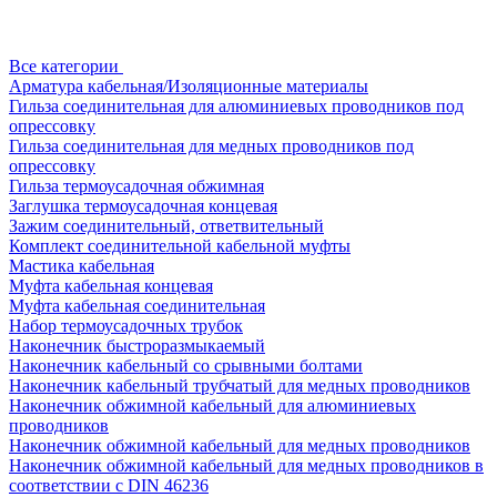
Все категории
Арматура кабельная/Изоляционные материалы
Гильза соединительная для алюминиевых проводников под
опрессовку
Гильза соединительная для медных проводников под
опрессовку
Гильза термоусадочная обжимная
Заглушка термоусадочная концевая
Зажим соединительный, ответвительный
Комплект соединительной кабельной муфты
Мастика кабельная
Муфта кабельная концевая
Муфта кабельная соединительная
Набор термоусадочных трубок
Наконечник быстроразмыкаемый
Наконечник кабельный со срывными болтами
Наконечник кабельный трубчатый для медных проводников
Наконечник обжимной кабельный для алюминиевых
проводников
Наконечник обжимной кабельный для медных проводников
Наконечник обжимной кабельный для медных проводников в
соответствии с DIN 46236