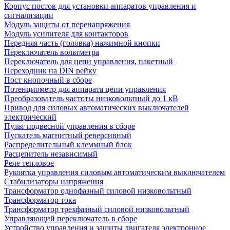
Корпус постов для установки аппаратов управления и
сигнализации
Модуль защиты от перенапряжения
Модуль усилителя для контакторов
Передняя часть (головка) нажимной кнопки
Переключатель вольтметра
Переключатель для цепи управления, пакетный
Переходник на DIN рейку
Пост кнопочный в сборе
Потенциометр для аппарата цепи управления
Преобразователь частоты низковольтный до 1 кВ
Привод для силовых автоматических выключателей
электрический
Пульт подвесной управления в сборе
Пускатель магнитный реверсивный
Распределительный клеммный блок
Расцепитель независимый
Реле тепловое
Рукоятка управления силовым автоматическим выключателем
Стабилизаторы напряжения
Трансформатор однофазный силовой низковольтный
Трансформатор тока
Трансформатор трехфазный силовой низковольтный
Управляющий переключатель в сборе
Устройство управления и защиты двигателя электронное