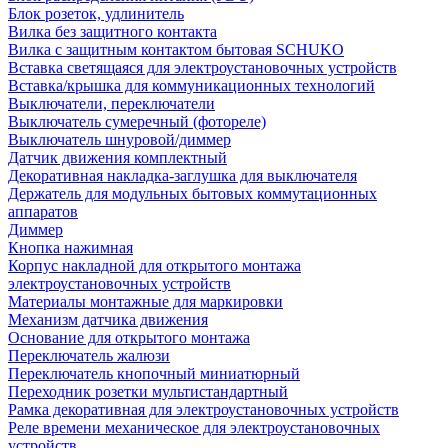
Блок розеток, удлинитель
Вилка без защитного контакта
Вилка с защитным контактом бытовая SCHUKO
Вставка светящаяся для электроустановочных устройств
Вставка/крышка для коммуникационных технологий
Выключатели, переключатели
Выключатель сумеречный (фотореле)
Выключатель шнуровой/диммер
Датчик движения комплектный
Декоративная накладка-заглушка для выключателя
Держатель для модульных бытовых коммутационных
аппаратов
Диммер
Кнопка нажимная
Корпус накладной для открытого монтажа
электроустановочных устройств
Материалы монтажные для маркировки
Механизм датчика движения
Основание для открытого монтажа
Переключатель жалюзи
Переключатель кнопочный миниатюрный
Переходник розетки мультистандартный
Рамка декоративная для электроустановочных устройств
Реле времени механическое для электроустановочных
устройств