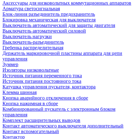
Аксессуары для низковольтных коммутационных аппаратов
Арматура светосигнальная
Блок-линия разъединитель предохранитель
Блокировка механическая для выключателя
Выключатель автоматический для защиты двигателя
Выключатель автоматический силовой
Выключатель нагрузки
Выключатель-разъединитель
Гребенка распределительная
Держатель маркировочной пластины аппарата для цепи
управления
Зуммер
Изоляторы низковольтные
Источник питания переменного тока
Источник питания постоянного тока
Катушка управления пускателя, контактора
Клемма шинная
Кнопка аварийного отключения в сборе
Кнопка нажимная в сборе
Комбинированный пускатель с электронным блоком
управления
Комплект расширительных выводов
Контакт автоматического выключателя дополнительный
Контакт вспомогательный
Контактор