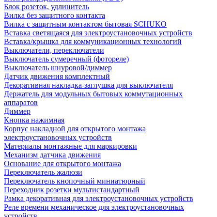
Блок розеток, удлинитель
Вилка без защитного контакта
Вилка с защитным контактом бытовая SCHUKO
Вставка светящаяся для электроустановочных устройств
Вставка/крышка для коммуникационных технологий
Выключатели, переключатели
Выключатель сумеречный (фотореле)
Выключатель шнуровой/диммер
Датчик движения комплектный
Декоративная накладка-заглушка для выключателя
Держатель для модульных бытовых коммутационных
аппаратов
Диммер
Кнопка нажимная
Корпус накладной для открытого монтажа
электроустановочных устройств
Материалы монтажные для маркировки
Механизм датчика движения
Основание для открытого монтажа
Переключатель жалюзи
Переключатель кнопочный миниатюрный
Переходник розетки мультистандартный
Рамка декоративная для электроустановочных устройств
Реле времени механическое для электроустановочных
устройств