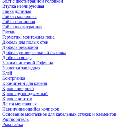
Болт с шестигранной головкой
Втулка изолирующая
Гайка длинная
Гайка скользящая
Гайка стопорная
Гайка шестигранная
Гвоздь
Герметик, монтажная пена
Дюбель для полых стен
Дюбель резьбовой
Дюбель универсальный /вставка
Дюбель-гвоздь
Зажим винтовой Гофмана
Заклепка закладная
Клей
Контргайка
Кронштейн для кабеля
Крюк анкерный
Крюк грузоподъемный
Крюк с винтом
Лента монтажная
Навинчивающийся колпачок
Основание монтажное для кабельных стяжек и элементов
Растворитель
Рым-гайка