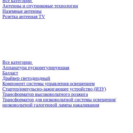
Все категории
Антенны и спутниковые технологии
Наземные антенны
Розетка антенная TV
Все категории
Аппаратура пускорегулирующая
Балласт
Драйвер светодиодный
Компонент системы управления освещением
Стартер/импульсно-зажигающее устройство (ИЗУ)
Трансформатор высоковольтного розжига
Трансформатор для низковольтной системы освещения/
низковольтной галогенной лампы накаливания