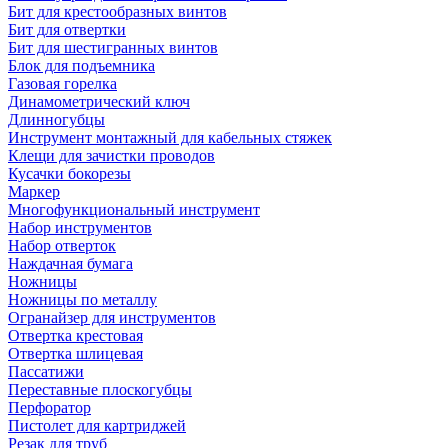
Бит для крестообразных винтов
Бит для отвертки
Бит для шестигранных винтов
Блок для подъемника
Газовая горелка
Динамометрический ключ
Длинногубцы
Инструмент монтажный для кабельных стяжек
Клещи для зачистки проводов
Кусачки бокорезы
Маркер
Многофункциональный инструмент
Набор инструментов
Набор отверток
Наждачная бумага
Ножницы
Ножницы по металлу
Огранайзер для инструментов
Отвертка крестовая
Отвертка шлицевая
Пассатижи
Переставные плоскогубцы
Перфоратор
Пистолет для картриджей
Резак для труб