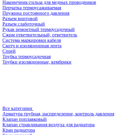
Наконечник-гильза для медных проводников
Перчатка термоусаживаемая
Пружина постоянного давления
Разъем винтовой
Разъем слаботочный
Рукав ремонтный термоусадочный
Сжим ответвительный, ответвитель
Система маркировки кабеля
Скотч и изоляционная лента
Спрей
Трубка термоусадочная
Трубки изоляционные, кембрики
Все категории
Арматура трубная, распределение, контроль давления
Клапан поплавковый
Клапан стравливания воздуха для радиатора
Кран радиатора