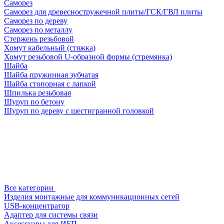
Саморез
Саморез для древесностружечной плиты/ГСК/ГВЛ плиты
Саморез по дереву
Саморез по металлу
Стержень резьбовой
Хомут кабельный (стяжка)
Хомут резьбовой U-образной формы (стремянка)
Шайба
Шайба пружинная зубчатая
Шайба стопорная с лапкой
Шпилька резьбовая
Шуруп по бетону
Шуруп по дереву с шестигранной головкой
Все категории
Изделия монтажные для коммуникационных сетей
USB-концентратор
Адаптер для системы связи
Аксессуары для ИБП