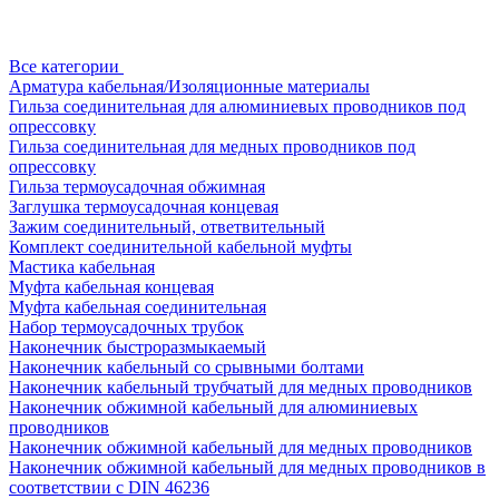
Все категории
Арматура кабельная/Изоляционные материалы
Гильза соединительная для алюминиевых проводников под
опрессовку
Гильза соединительная для медных проводников под
опрессовку
Гильза термоусадочная обжимная
Заглушка термоусадочная концевая
Зажим соединительный, ответвительный
Комплект соединительной кабельной муфты
Мастика кабельная
Муфта кабельная концевая
Муфта кабельная соединительная
Набор термоусадочных трубок
Наконечник быстроразмыкаемый
Наконечник кабельный со срывными болтами
Наконечник кабельный трубчатый для медных проводников
Наконечник обжимной кабельный для алюминиевых
проводников
Наконечник обжимной кабельный для медных проводников
Наконечник обжимной кабельный для медных проводников в
соответствии с DIN 46236