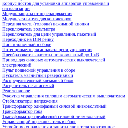
Корпус постов для установки аппаратов управления и
сигнализации
Модуль защиты от перенапряжения
Модуль усилителя для контакторов
Передняя часть (головка) нажимной кнопки
Переключатель вольтметра
Переключатель для цепи управления, пакетный
Переходник на DIN рейку
Пост кнопочный в сборе
Потенциометр для аппарата цепи управления
Преобразователь частоты низковольтный до 1 кВ
Привод для силовых автоматических выключателей
электрический
Пульт подвесной управления в сборе
Пускатель магнитный реверсивный
Распределительный клеммный блок
Расцепитель независимый
Реле тепловое
Рукоятка управления силовым автоматическим выключателем
Стабилизаторы напряжения
Трансформатор однофазный силовой низковольтный
Трансформатор тока
Трансформатор трехфазный силовой низковольтный
Управляющий переключатель в сборе
Устройство управления и защиты двигателя электронное