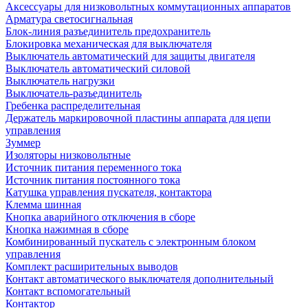
Аксессуары для низковольтных коммутационных аппаратов
Арматура светосигнальная
Блок-линия разъединитель предохранитель
Блокировка механическая для выключателя
Выключатель автоматический для защиты двигателя
Выключатель автоматический силовой
Выключатель нагрузки
Выключатель-разъединитель
Гребенка распределительная
Держатель маркировочной пластины аппарата для цепи
управления
Зуммер
Изоляторы низковольтные
Источник питания переменного тока
Источник питания постоянного тока
Катушка управления пускателя, контактора
Клемма шинная
Кнопка аварийного отключения в сборе
Кнопка нажимная в сборе
Комбинированный пускатель с электронным блоком
управления
Комплект расширительных выводов
Контакт автоматического выключателя дополнительный
Контакт вспомогательный
Контактор