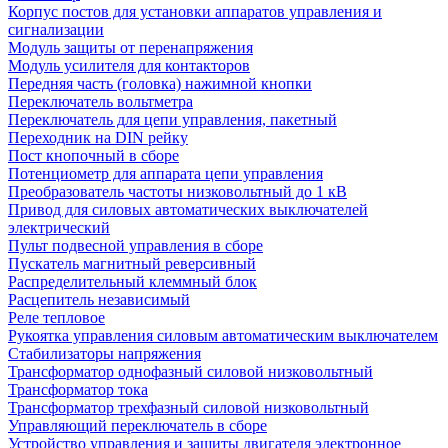
Корпус постов для установки аппаратов управления и
сигнализации
Модуль защиты от перенапряжения
Модуль усилителя для контакторов
Передняя часть (головка) нажимной кнопки
Переключатель вольтметра
Переключатель для цепи управления, пакетный
Переходник на DIN рейку
Пост кнопочный в сборе
Потенциометр для аппарата цепи управления
Преобразователь частоты низковольтный до 1 кВ
Привод для силовых автоматических выключателей
электрический
Пульт подвесной управления в сборе
Пускатель магнитный реверсивный
Распределительный клеммный блок
Расцепитель независимый
Реле тепловое
Рукоятка управления силовым автоматическим выключателем
Стабилизаторы напряжения
Трансформатор однофазный силовой низковольтный
Трансформатор тока
Трансформатор трехфазный силовой низковольтный
Управляющий переключатель в сборе
Устройство управления и защиты двигателя электронное