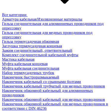
Все категории
Арматура кабельная/Изоляционные материалы
Гильза соединительная для алюминиевых проводников под
опрессовку
Гильза соединительная для медных проводников под
опрессовку
Гильза термоусадочная обжимная
Заглушка термоусадочная концевая
Зажим соединительный, ответвительный
Комплект соединительной кабельной муфты
Мастика кабельная
Муфта кабельная концевая
Муфта кабельная соединительная
Набор термоусадочных трубок
Наконечник быстроразмыкаемый
Наконечник кабельный со срывными болтами
Наконечник кабельный трубчатый для медных проводников
Наконечник обжимной кабельный для алюминиевых
проводников
Наконечник обжимной кабельный для медных проводников
Наконечник обжимной кабельный для медных проводников в
соответствии с DIN 46236