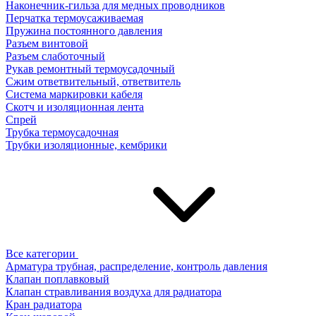
Наконечник-гильза для медных проводников
Перчатка термоусаживаемая
Пружина постоянного давления
Разъем винтовой
Разъем слаботочный
Рукав ремонтный термоусадочный
Сжим ответвительный, ответвитель
Система маркировки кабеля
Скотч и изоляционная лента
Спрей
Трубка термоусадочная
Трубки изоляционные, кембрики
Все категории
Арматура трубная, распределение, контроль давления
Клапан поплавковый
Клапан стравливания воздуха для радиатора
Кран радиатора