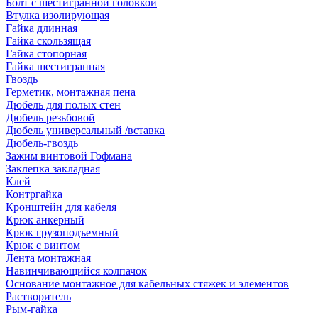
Болт с шестигранной головкой
Втулка изолирующая
Гайка длинная
Гайка скользящая
Гайка стопорная
Гайка шестигранная
Гвоздь
Герметик, монтажная пена
Дюбель для полых стен
Дюбель резьбовой
Дюбель универсальный /вставка
Дюбель-гвоздь
Зажим винтовой Гофмана
Заклепка закладная
Клей
Контргайка
Кронштейн для кабеля
Крюк анкерный
Крюк грузоподъемный
Крюк с винтом
Лента монтажная
Навинчивающийся колпачок
Основание монтажное для кабельных стяжек и элементов
Растворитель
Рым-гайка