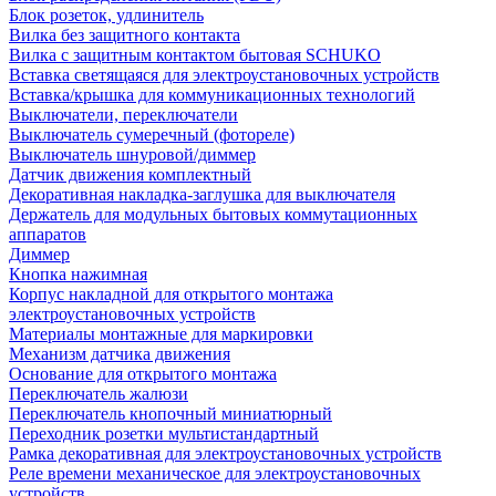
Блок розеток, удлинитель
Вилка без защитного контакта
Вилка с защитным контактом бытовая SCHUKO
Вставка светящаяся для электроустановочных устройств
Вставка/крышка для коммуникационных технологий
Выключатели, переключатели
Выключатель сумеречный (фотореле)
Выключатель шнуровой/диммер
Датчик движения комплектный
Декоративная накладка-заглушка для выключателя
Держатель для модульных бытовых коммутационных
аппаратов
Диммер
Кнопка нажимная
Корпус накладной для открытого монтажа
электроустановочных устройств
Материалы монтажные для маркировки
Механизм датчика движения
Основание для открытого монтажа
Переключатель жалюзи
Переключатель кнопочный миниатюрный
Переходник розетки мультистандартный
Рамка декоративная для электроустановочных устройств
Реле времени механическое для электроустановочных
устройств