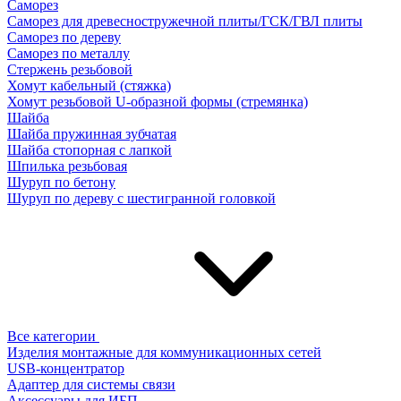
Саморез
Саморез для древесностружечной плиты/ГСК/ГВЛ плиты
Саморез по дереву
Саморез по металлу
Стержень резьбовой
Хомут кабельный (стяжка)
Хомут резьбовой U-образной формы (стремянка)
Шайба
Шайба пружинная зубчатая
Шайба стопорная с лапкой
Шпилька резьбовая
Шуруп по бетону
Шуруп по дереву с шестигранной головкой
Все категории
Изделия монтажные для коммуникационных сетей
USB-концентратор
Адаптер для системы связи
Аксессуары для ИБП