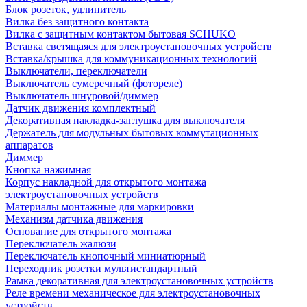
Блок розеток, удлинитель
Вилка без защитного контакта
Вилка с защитным контактом бытовая SCHUKO
Вставка светящаяся для электроустановочных устройств
Вставка/крышка для коммуникационных технологий
Выключатели, переключатели
Выключатель сумеречный (фотореле)
Выключатель шнуровой/диммер
Датчик движения комплектный
Декоративная накладка-заглушка для выключателя
Держатель для модульных бытовых коммутационных
аппаратов
Диммер
Кнопка нажимная
Корпус накладной для открытого монтажа
электроустановочных устройств
Материалы монтажные для маркировки
Механизм датчика движения
Основание для открытого монтажа
Переключатель жалюзи
Переключатель кнопочный миниатюрный
Переходник розетки мультистандартный
Рамка декоративная для электроустановочных устройств
Реле времени механическое для электроустановочных
устройств