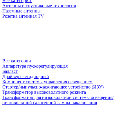
Все категории
Антенны и спутниковые технологии
Наземные антенны
Розетка антенная TV
Все категории
Аппаратура пускорегулирующая
Балласт
Драйвер светодиодный
Компонент системы управления освещением
Стартер/импульсно-зажигающее устройство (ИЗУ)
Трансформатор высоковольтного розжига
Трансформатор для низковольтной системы освещения/
низковольтной галогенной лампы накаливания