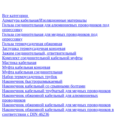
Все категории
Арматура кабельная/Изоляционные материалы
Гильза соединительная для алюминиевых проводников под
опрессовку
Гильза соединительная для медных проводников под
опрессовку
Гильза термоусадочная обжимная
Заглушка термоусадочная концевая
Зажим соединительный, ответвительный
Комплект соединительной кабельной муфты
Мастика кабельная
Муфта кабельная концевая
Муфта кабельная соединительная
Набор термоусадочных трубок
Наконечник быстроразмыкаемый
Наконечник кабельный со срывными болтами
Наконечник кабельный трубчатый для медных проводников
Наконечник обжимной кабельный для алюминиевых
проводников
Наконечник обжимной кабельный для медных проводников
Наконечник обжимной кабельный для медных проводников в
соответствии с DIN 46236