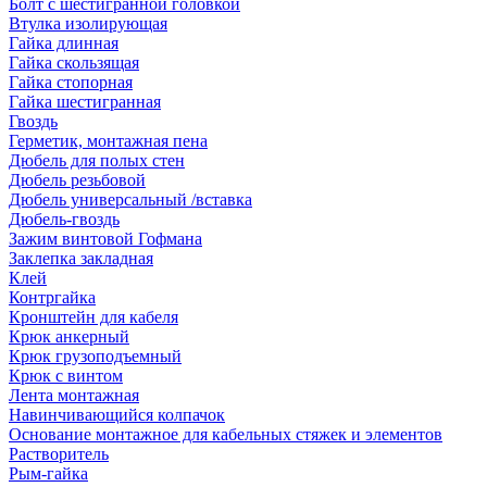
Болт с шестигранной головкой
Втулка изолирующая
Гайка длинная
Гайка скользящая
Гайка стопорная
Гайка шестигранная
Гвоздь
Герметик, монтажная пена
Дюбель для полых стен
Дюбель резьбовой
Дюбель универсальный /вставка
Дюбель-гвоздь
Зажим винтовой Гофмана
Заклепка закладная
Клей
Контргайка
Кронштейн для кабеля
Крюк анкерный
Крюк грузоподъемный
Крюк с винтом
Лента монтажная
Навинчивающийся колпачок
Основание монтажное для кабельных стяжек и элементов
Растворитель
Рым-гайка