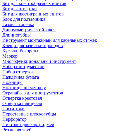
Бит для крестообразных винтов
Бит для отвертки
Бит для шестигранных винтов
Блок для подъемника
Газовая горелка
Динамометрический ключ
Длинногубцы
Инструмент монтажный для кабельных стяжек
Клещи для зачистки проводов
Кусачки бокорезы
Маркер
Многофункциональный инструмент
Набор инструментов
Набор отверток
Наждачная бумага
Ножницы
Ножницы по металлу
Огранайзер для инструментов
Отвертка крестовая
Отвертка шлицевая
Пассатижи
Переставные плоскогубцы
Перфоратор
Пистолет для картриджей
Резак для труб