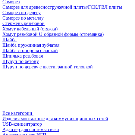
Саморез
Саморез для древесностружечной плиты/ГСК/ГВЛ плиты
Саморез по дереву
Саморез по металлу
Стержень резьбовой
Хомут кабельный (стяжка)
Хомут резьбовой U-образной формы (стремянка)
Шайба
Шайба пружинная зубчатая
Шайба стопорная с лапкой
Шпилька резьбовая
Шуруп по бетону
Шуруп по дереву с шестигранной головкой
Все категории
Изделия монтажные для коммуникационных сетей
USB-концентратор
Адаптер для системы связи
Аксессуары для ИБП