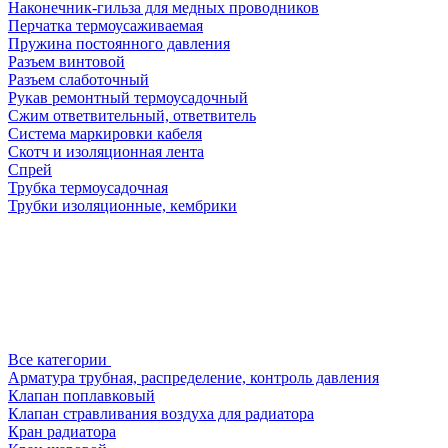
Наконечник-гильза для медных проводников
Перчатка термоусаживаемая
Пружина постоянного давления
Разъем винтовой
Разъем слаботочный
Рукав ремонтный термоусадочный
Сжим ответвительный, ответвитель
Система маркировки кабеля
Скотч и изоляционная лента
Спрей
Трубка термоусадочная
Трубки изоляционные, кембрики
Все категории
Арматура трубная, распределение, контроль давления
Клапан поплавковый
Клапан стравливания воздуха для радиатора
Кран радиатора