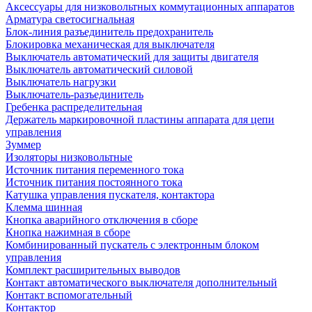
Аксессуары для низковольтных коммутационных аппаратов
Арматура светосигнальная
Блок-линия разъединитель предохранитель
Блокировка механическая для выключателя
Выключатель автоматический для защиты двигателя
Выключатель автоматический силовой
Выключатель нагрузки
Выключатель-разъединитель
Гребенка распределительная
Держатель маркировочной пластины аппарата для цепи
управления
Зуммер
Изоляторы низковольтные
Источник питания переменного тока
Источник питания постоянного тока
Катушка управления пускателя, контактора
Клемма шинная
Кнопка аварийного отключения в сборе
Кнопка нажимная в сборе
Комбинированный пускатель с электронным блоком
управления
Комплект расширительных выводов
Контакт автоматического выключателя дополнительный
Контакт вспомогательный
Контактор