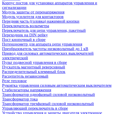
Корпус постов для установки аппаратов управления и
сигнализации
Модуль защиты от перенапряжения
Модуль усилителя для контакторов
Передняя часть (головка) нажимной кнопки
Переключатель вольтметра
Переключатель для цепи управления, пакетный
Переходник на DIN рейку
Пост кнопочный в сборе
Потенциометр для аппарата цепи управления
Преобразователь частоты низковольтный до 1 кВ
Привод для силовых автоматических выключателей
электрический
Пульт подвесной управления в сборе
Пускатель магнитный реверсивный
Распределительный клеммный блок
Расцепитель независимый
Реле тепловое
Рукоятка управления силовым автоматическим выключателем
Стабилизаторы напряжения
Трансформатор однофазный силовой низковольтный
Трансформатор тока
Трансформатор трехфазный силовой низковольтный
Управляющий переключатель в сборе
Устройство управления и защиты двигателя электронное