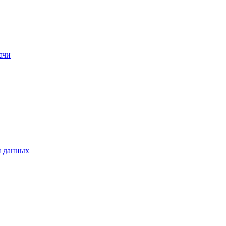
ачи
и данных