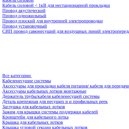
Кабель силовой
Кабель силовой < 1кВ для нестационарной прокладки
Провод акустический
Провод одножильный
Провод плоский для внутренней электропроводки
Провод установочный
СИП провод самонесущий для воздушных линий электроперед
Все категории
Кабеленесущие системы
Аксессуары для прокладки кабеля питания/ кабеля для передач
Аксессуары кабельных лотков монтажные
Держатель трубы/кабеля кабеленесущей системы
Деталь крепежная для несущих и и профильных реек
Заглушка для кабельных лотков
Зажим для крышки системы поддержки кабелей
Кронштейн для кабельного лотка
Крышка для кабельных лотков
Крышка угловой секции кабельных лотков