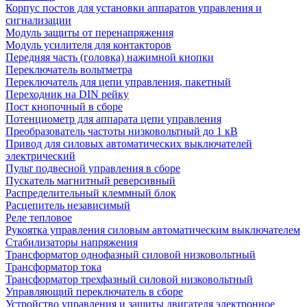
Корпус постов для установки аппаратов управления и
сигнализации
Модуль защиты от перенапряжения
Модуль усилителя для контакторов
Передняя часть (головка) нажимной кнопки
Переключатель вольтметра
Переключатель для цепи управления, пакетный
Переходник на DIN рейку
Пост кнопочный в сборе
Потенциометр для аппарата цепи управления
Преобразователь частоты низковольтный до 1 кВ
Привод для силовых автоматических выключателей
электрический
Пульт подвесной управления в сборе
Пускатель магнитный реверсивный
Распределительный клеммный блок
Расцепитель независимый
Реле тепловое
Рукоятка управления силовым автоматическим выключателем
Стабилизаторы напряжения
Трансформатор однофазный силовой низковольтный
Трансформатор тока
Трансформатор трехфазный силовой низковольтный
Управляющий переключатель в сборе
Устройство управления и защиты двигателя электронное