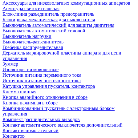
Аксессуары для низковольтных коммутационных аппаратов
Арматура светосигнальная
Блок-линия разъединитель предохранитель
Блокировка механическая для выключателя
Выключатель автоматический для защиты двигателя
Выключатель автоматический силовой
Выключатель нагрузки
Выключатель-разъединитель
Гребенка распределительная
Держатель маркировочной пластины аппарата для цепи
управления
Зуммер
Изоляторы низковольтные
Источник питания переменного тока
Источник питания постоянного тока
Катушка управления пускателя, контактора
Клемма шинная
Кнопка аварийного отключения в сборе
Кнопка нажимная в сборе
Комбинированный пускатель с электронным блоком
управления
Комплект расширительных выводов
Контакт автоматического выключателя дополнительный
Контакт вспомогательный
Контактор