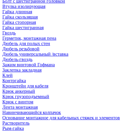
Болт с шестигранной головкой
Втулка изолирующая
Гайка длинная
Гайка скользящая
Гайка стопорная
Гайка шестигранная
Гвоздь
Герметик, монтажная пена
Дюбель для полых стен
Дюбель резьбовой
Дюбель универсальный /вставка
Дюбель-гвоздь
Зажим винтовой Гофмана
Заклепка закладная
Клей
Контргайка
Кронштейн для кабеля
Крюк анкерный
Крюк грузоподъемный
Крюк с винтом
Лента монтажная
Навинчивающийся колпачок
Основание монтажное для кабельных стяжек и элементов
Растворитель
Рым-гайка