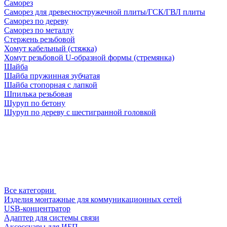
Саморез
Саморез для древесностружечной плиты/ГСК/ГВЛ плиты
Саморез по дереву
Саморез по металлу
Стержень резьбовой
Хомут кабельный (стяжка)
Хомут резьбовой U-образной формы (стремянка)
Шайба
Шайба пружинная зубчатая
Шайба стопорная с лапкой
Шпилька резьбовая
Шуруп по бетону
Шуруп по дереву с шестигранной головкой
Все категории
Изделия монтажные для коммуникационных сетей
USB-концентратор
Адаптер для системы связи
Аксессуары для ИБП