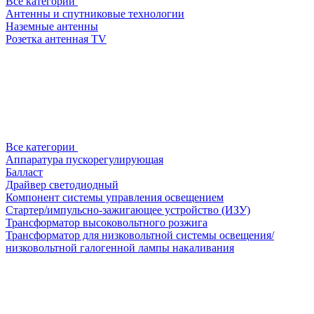
Все категории
Антенны и спутниковые технологии
Наземные антенны
Розетка антенная TV
Все категории
Аппаратура пускорегулирующая
Балласт
Драйвер светодиодный
Компонент системы управления освещением
Стартер/импульсно-зажигающее устройство (ИЗУ)
Трансформатор высоковольтного розжига
Трансформатор для низковольтной системы освещения/
низковольтной галогенной лампы накаливания