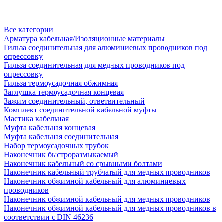
Все категории
Арматура кабельная/Изоляционные материалы
Гильза соединительная для алюминиевых проводников под
опрессовку
Гильза соединительная для медных проводников под
опрессовку
Гильза термоусадочная обжимная
Заглушка термоусадочная концевая
Зажим соединительный, ответвительный
Комплект соединительной кабельной муфты
Мастика кабельная
Муфта кабельная концевая
Муфта кабельная соединительная
Набор термоусадочных трубок
Наконечник быстроразмыкаемый
Наконечник кабельный со срывными болтами
Наконечник кабельный трубчатый для медных проводников
Наконечник обжимной кабельный для алюминиевых
проводников
Наконечник обжимной кабельный для медных проводников
Наконечник обжимной кабельный для медных проводников в
соответствии с DIN 46236