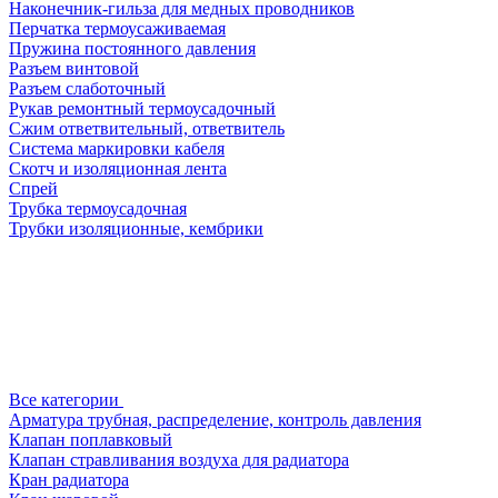
Наконечник-гильза для медных проводников
Перчатка термоусаживаемая
Пружина постоянного давления
Разъем винтовой
Разъем слаботочный
Рукав ремонтный термоусадочный
Сжим ответвительный, ответвитель
Система маркировки кабеля
Скотч и изоляционная лента
Спрей
Трубка термоусадочная
Трубки изоляционные, кембрики
Все категории
Арматура трубная, распределение, контроль давления
Клапан поплавковый
Клапан стравливания воздуха для радиатора
Кран радиатора