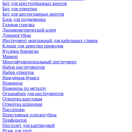
Бит для крестообразных винтов
Бит для отвертки
Бит для шестигранных винтов
Блок для подъемника
Газовая горелка
Динамометрический ключ
Длинногубцы
Инструмент монтажный для кабельных стяжек
Клещи для зачистки проводов
Кусачки бокорезы
Маркер
Многофункциональный инструмент
Набор инструментов
Набор отверток
Наждачная бумага
Ножницы
Ножницы по металлу
Огранайзер для инструментов
Отвертка крестовая
Отвертка шлицевая
Пассатижи
Переставные плоскогубцы
Перфоратор
Пистолет для картриджей
Резак для труб