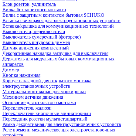
Блок розеток, удлинитель
Вилка без защитного контакта
Вилка с защитным контактом бытовая SCHUKO
Вставка светящаяся для электроустановочных устройств
Вставка/крышка для коммуникационных технологий
Выключатели, переключатели
Выключатель сумеречный (фотореле)
Выключатель шнуровой/диммер
Датчик движения комплектный
Декоративная накладка-заглушка для выключателя
Держатель для модульных бытовых коммутационных
аппаратов
Диммер
Кнопка нажимная
Корпус накладной для открытого монтажа
электроустановочных устройств
Материалы монтажные для маркировки
Механизм датчика движения
Основание для открытого монтажа
Переключатель жалюзи
Переключатель кнопочный миниатюрный
Переходник розетки мультистандартный
Рамка декоративная для электроустановочных устройств
Реле времени механическое для электроустановочных
устройств