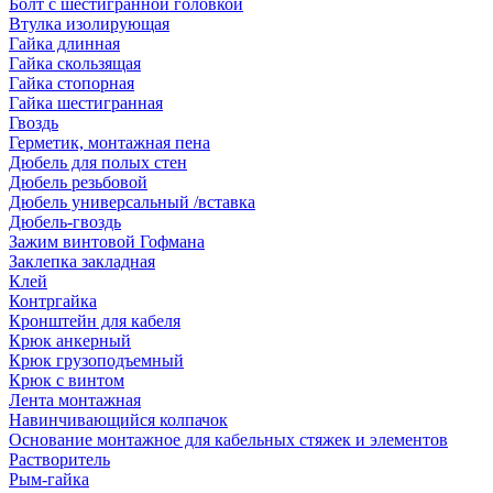
Болт с шестигранной головкой
Втулка изолирующая
Гайка длинная
Гайка скользящая
Гайка стопорная
Гайка шестигранная
Гвоздь
Герметик, монтажная пена
Дюбель для полых стен
Дюбель резьбовой
Дюбель универсальный /вставка
Дюбель-гвоздь
Зажим винтовой Гофмана
Заклепка закладная
Клей
Контргайка
Кронштейн для кабеля
Крюк анкерный
Крюк грузоподъемный
Крюк с винтом
Лента монтажная
Навинчивающийся колпачок
Основание монтажное для кабельных стяжек и элементов
Растворитель
Рым-гайка