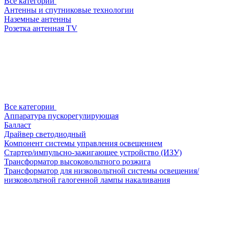
Все категории
Антенны и спутниковые технологии
Наземные антенны
Розетка антенная TV
Все категории
Аппаратура пускорегулирующая
Балласт
Драйвер светодиодный
Компонент системы управления освещением
Стартер/импульсно-зажигающее устройство (ИЗУ)
Трансформатор высоковольтного розжига
Трансформатор для низковольтной системы освещения/
низковольтной галогенной лампы накаливания