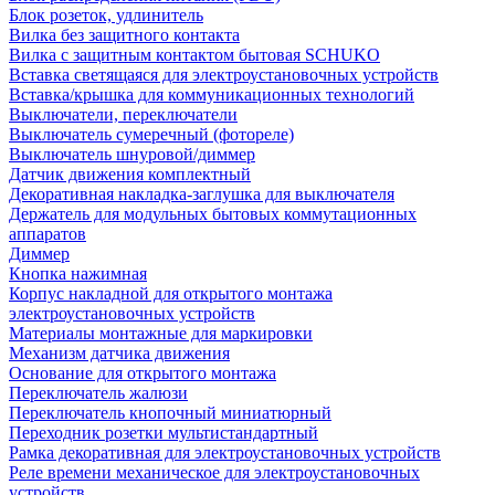
Блок розеток, удлинитель
Вилка без защитного контакта
Вилка с защитным контактом бытовая SCHUKO
Вставка светящаяся для электроустановочных устройств
Вставка/крышка для коммуникационных технологий
Выключатели, переключатели
Выключатель сумеречный (фотореле)
Выключатель шнуровой/диммер
Датчик движения комплектный
Декоративная накладка-заглушка для выключателя
Держатель для модульных бытовых коммутационных
аппаратов
Диммер
Кнопка нажимная
Корпус накладной для открытого монтажа
электроустановочных устройств
Материалы монтажные для маркировки
Механизм датчика движения
Основание для открытого монтажа
Переключатель жалюзи
Переключатель кнопочный миниатюрный
Переходник розетки мультистандартный
Рамка декоративная для электроустановочных устройств
Реле времени механическое для электроустановочных
устройств