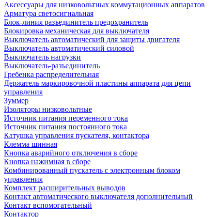
Аксессуары для низковольтных коммутационных аппаратов
Арматура светосигнальная
Блок-линия разъединитель предохранитель
Блокировка механическая для выключателя
Выключатель автоматический для защиты двигателя
Выключатель автоматический силовой
Выключатель нагрузки
Выключатель-разъединитель
Гребенка распределительная
Держатель маркировочной пластины аппарата для цепи
управления
Зуммер
Изоляторы низковольтные
Источник питания переменного тока
Источник питания постоянного тока
Катушка управления пускателя, контактора
Клемма шинная
Кнопка аварийного отключения в сборе
Кнопка нажимная в сборе
Комбинированный пускатель с электронным блоком
управления
Комплект расширительных выводов
Контакт автоматического выключателя дополнительный
Контакт вспомогательный
Контактор