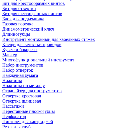
Бит для крестообразных винтов
Бит для отвертки
Бит для шестигранных винтов
Блок для подъемника
Газовая горелка
Динамометрический ключ
Длинногубцы
Инструмент монтажный для кабельных стяжек
Клещи для зачистки проводов
Кусачки бокорезы
Маркер
Многофункциональный инструмент
Набор инструментов
Набор отверток
Наждачная бумага
Ножницы
Ножницы по металлу
Огранайзер для инструментов
Отвертка крестовая
Отвертка шлицевая
Пассатижи
Переставные плоскогубцы
Перфоратор
Пистолет для картриджей
Резак для труб