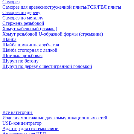
Саморез
Саморез для древесностружечной плиты/ГСК/ГВЛ плиты
Саморез по дереву
Саморез по металлу
Стержень резьбовой
Хомут кабельный (стяжка)
Хомут резьбовой U-образной формы (стремянка)
Шайба
Шайба пружинная зубчатая
Шайба стопорная с лапкой
Шпилька резьбовая
Шуруп по бетону
Шуруп по дереву с шестигранной головкой
Все категории
Изделия монтажные для коммуникационных сетей
USB-концентратор
Адаптер для системы связи
Аксессуары для ИБП