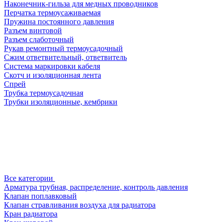
Наконечник-гильза для медных проводников
Перчатка термоусаживаемая
Пружина постоянного давления
Разъем винтовой
Разъем слаботочный
Рукав ремонтный термоусадочный
Сжим ответвительный, ответвитель
Система маркировки кабеля
Скотч и изоляционная лента
Спрей
Трубка термоусадочная
Трубки изоляционные, кембрики
Все категории
Арматура трубная, распределение, контроль давления
Клапан поплавковый
Клапан стравливания воздуха для радиатора
Кран радиатора