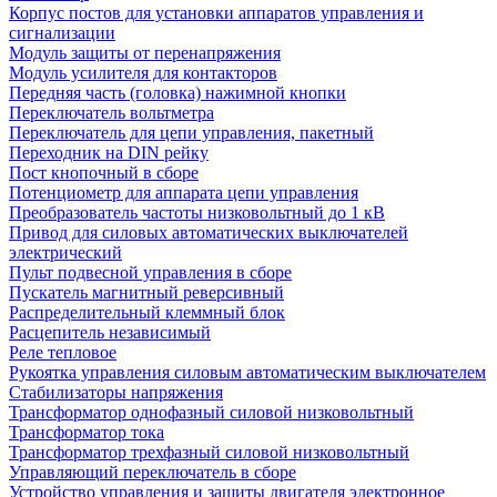
Корпус постов для установки аппаратов управления и
сигнализации
Модуль защиты от перенапряжения
Модуль усилителя для контакторов
Передняя часть (головка) нажимной кнопки
Переключатель вольтметра
Переключатель для цепи управления, пакетный
Переходник на DIN рейку
Пост кнопочный в сборе
Потенциометр для аппарата цепи управления
Преобразователь частоты низковольтный до 1 кВ
Привод для силовых автоматических выключателей
электрический
Пульт подвесной управления в сборе
Пускатель магнитный реверсивный
Распределительный клеммный блок
Расцепитель независимый
Реле тепловое
Рукоятка управления силовым автоматическим выключателем
Стабилизаторы напряжения
Трансформатор однофазный силовой низковольтный
Трансформатор тока
Трансформатор трехфазный силовой низковольтный
Управляющий переключатель в сборе
Устройство управления и защиты двигателя электронное