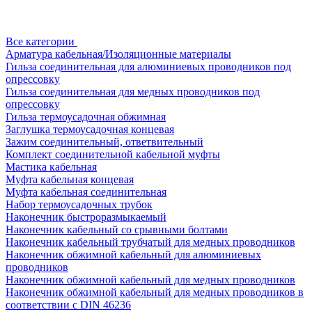
Все категории
Арматура кабельная/Изоляционные материалы
Гильза соединительная для алюминиевых проводников под
опрессовку
Гильза соединительная для медных проводников под
опрессовку
Гильза термоусадочная обжимная
Заглушка термоусадочная концевая
Зажим соединительный, ответвительный
Комплект соединительной кабельной муфты
Мастика кабельная
Муфта кабельная концевая
Муфта кабельная соединительная
Набор термоусадочных трубок
Наконечник быстроразмыкаемый
Наконечник кабельный со срывными болтами
Наконечник кабельный трубчатый для медных проводников
Наконечник обжимной кабельный для алюминиевых
проводников
Наконечник обжимной кабельный для медных проводников
Наконечник обжимной кабельный для медных проводников в
соответствии с DIN 46236