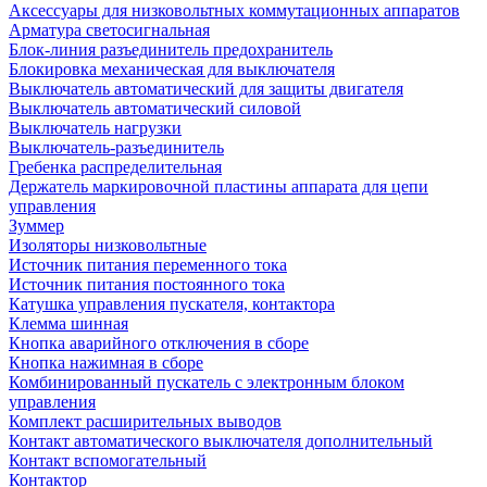
Аксессуары для низковольтных коммутационных аппаратов
Арматура светосигнальная
Блок-линия разъединитель предохранитель
Блокировка механическая для выключателя
Выключатель автоматический для защиты двигателя
Выключатель автоматический силовой
Выключатель нагрузки
Выключатель-разъединитель
Гребенка распределительная
Держатель маркировочной пластины аппарата для цепи
управления
Зуммер
Изоляторы низковольтные
Источник питания переменного тока
Источник питания постоянного тока
Катушка управления пускателя, контактора
Клемма шинная
Кнопка аварийного отключения в сборе
Кнопка нажимная в сборе
Комбинированный пускатель с электронным блоком
управления
Комплект расширительных выводов
Контакт автоматического выключателя дополнительный
Контакт вспомогательный
Контактор