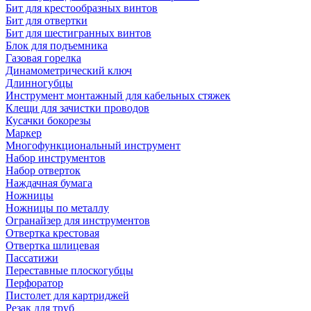
Бит для крестообразных винтов
Бит для отвертки
Бит для шестигранных винтов
Блок для подъемника
Газовая горелка
Динамометрический ключ
Длинногубцы
Инструмент монтажный для кабельных стяжек
Клещи для зачистки проводов
Кусачки бокорезы
Маркер
Многофункциональный инструмент
Набор инструментов
Набор отверток
Наждачная бумага
Ножницы
Ножницы по металлу
Огранайзер для инструментов
Отвертка крестовая
Отвертка шлицевая
Пассатижи
Переставные плоскогубцы
Перфоратор
Пистолет для картриджей
Резак для труб