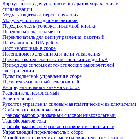
Корпус постов для установки аппаратов управления и
сигнализации
Модуль защиты от перенапряжения
Модуль усилителя для контакторов
Передняя часть (головка) нажимной кнопки
Переключатель вольтметра
Переключатель для цепи управления, пакетный
Переходник на DIN рейку
Пост кнопочный в сборе
Потенциометр для аппарата цепи управления
Преобразователь частоты низковольтный до 1 кВ
Привод для силовых автоматических выключателей
электрический
Пульт подвесной управления в сборе
Пускатель магнитный реверсивный
Распределительный клеммный блок
Расцепитель независимый
Реле тепловое
Рукоятка управления силовым автоматическим выключателем
Стабилизаторы напряжения
Трансформатор однофазный силовой низковольтный
Трансформатор тока
Трансформатор трехфазный силовой низковольтный
Управляющий переключатель в сборе
Устройство управления и защиты двигателя электронное