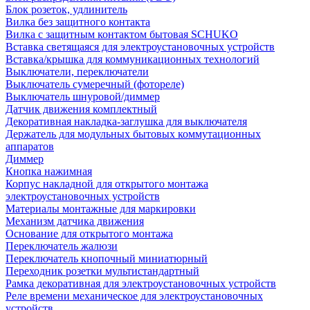
Блок розеток, удлинитель
Вилка без защитного контакта
Вилка с защитным контактом бытовая SCHUKO
Вставка светящаяся для электроустановочных устройств
Вставка/крышка для коммуникационных технологий
Выключатели, переключатели
Выключатель сумеречный (фотореле)
Выключатель шнуровой/диммер
Датчик движения комплектный
Декоративная накладка-заглушка для выключателя
Держатель для модульных бытовых коммутационных
аппаратов
Диммер
Кнопка нажимная
Корпус накладной для открытого монтажа
электроустановочных устройств
Материалы монтажные для маркировки
Механизм датчика движения
Основание для открытого монтажа
Переключатель жалюзи
Переключатель кнопочный миниатюрный
Переходник розетки мультистандартный
Рамка декоративная для электроустановочных устройств
Реле времени механическое для электроустановочных
устройств