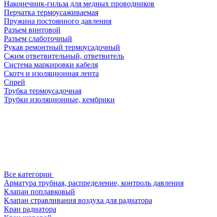
Наконечник-гильза для медных проводников
Перчатка термоусаживаемая
Пружина постоянного давления
Разъем винтовой
Разъем слаботочный
Рукав ремонтный термоусадочный
Сжим ответвительный, ответвитель
Система маркировки кабеля
Скотч и изоляционная лента
Спрей
Трубка термоусадочная
Трубки изоляционные, кембрики
Все категории
Арматура трубная, распределение, контроль давления
Клапан поплавковый
Клапан стравливания воздуха для радиатора
Кран радиатора