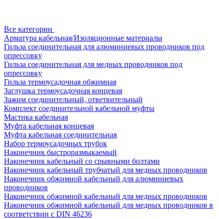
Все категории
Арматура кабельная/Изоляционные материалы
Гильза соединительная для алюминиевых проводников под
опрессовку
Гильза соединительная для медных проводников под
опрессовку
Гильза термоусадочная обжимная
Заглушка термоусадочная концевая
Зажим соединительный, ответвительный
Комплект соединительной кабельной муфты
Мастика кабельная
Муфта кабельная концевая
Муфта кабельная соединительная
Набор термоусадочных трубок
Наконечник быстроразмыкаемый
Наконечник кабельный со срывными болтами
Наконечник кабельный трубчатый для медных проводников
Наконечник обжимной кабельный для алюминиевых
проводников
Наконечник обжимной кабельный для медных проводников
Наконечник обжимной кабельный для медных проводников в
соответствии с DIN 46236