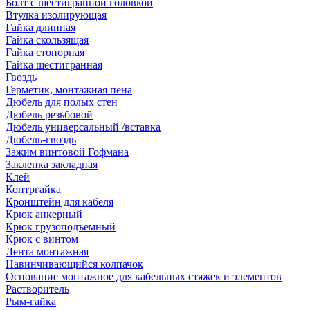
Болт с шестигранной головкой
Втулка изолирующая
Гайка длинная
Гайка скользящая
Гайка стопорная
Гайка шестигранная
Гвоздь
Герметик, монтажная пена
Дюбель для полых стен
Дюбель резьбовой
Дюбель универсальный /вставка
Дюбель-гвоздь
Зажим винтовой Гофмана
Заклепка закладная
Клей
Контргайка
Кронштейн для кабеля
Крюк анкерный
Крюк грузоподъемный
Крюк с винтом
Лента монтажная
Навинчивающийся колпачок
Основание монтажное для кабельных стяжек и элементов
Растворитель
Рым-гайка