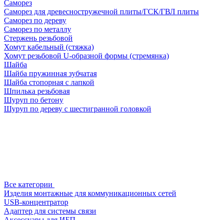
Саморез
Саморез для древесностружечной плиты/ГСК/ГВЛ плиты
Саморез по дереву
Саморез по металлу
Стержень резьбовой
Хомут кабельный (стяжка)
Хомут резьбовой U-образной формы (стремянка)
Шайба
Шайба пружинная зубчатая
Шайба стопорная с лапкой
Шпилька резьбовая
Шуруп по бетону
Шуруп по дереву с шестигранной головкой
Все категории
Изделия монтажные для коммуникационных сетей
USB-концентратор
Адаптер для системы связи
Аксессуары для ИБП