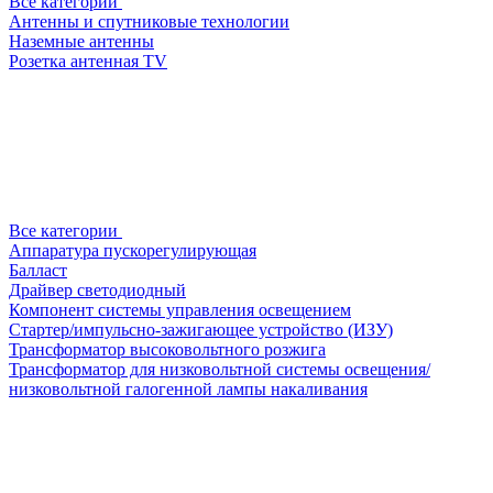
Все категории
Антенны и спутниковые технологии
Наземные антенны
Розетка антенная TV
Все категории
Аппаратура пускорегулирующая
Балласт
Драйвер светодиодный
Компонент системы управления освещением
Стартер/импульсно-зажигающее устройство (ИЗУ)
Трансформатор высоковольтного розжига
Трансформатор для низковольтной системы освещения/
низковольтной галогенной лампы накаливания