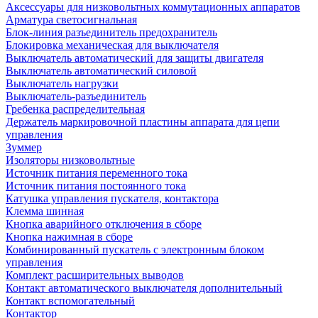
Аксессуары для низковольтных коммутационных аппаратов
Арматура светосигнальная
Блок-линия разъединитель предохранитель
Блокировка механическая для выключателя
Выключатель автоматический для защиты двигателя
Выключатель автоматический силовой
Выключатель нагрузки
Выключатель-разъединитель
Гребенка распределительная
Держатель маркировочной пластины аппарата для цепи
управления
Зуммер
Изоляторы низковольтные
Источник питания переменного тока
Источник питания постоянного тока
Катушка управления пускателя, контактора
Клемма шинная
Кнопка аварийного отключения в сборе
Кнопка нажимная в сборе
Комбинированный пускатель с электронным блоком
управления
Комплект расширительных выводов
Контакт автоматического выключателя дополнительный
Контакт вспомогательный
Контактор