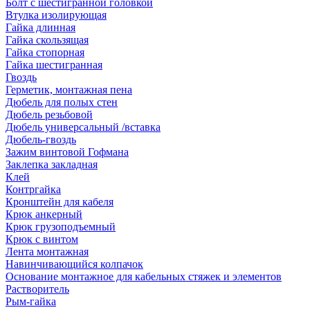
Болт с шестигранной головкой
Втулка изолирующая
Гайка длинная
Гайка скользящая
Гайка стопорная
Гайка шестигранная
Гвоздь
Герметик, монтажная пена
Дюбель для полых стен
Дюбель резьбовой
Дюбель универсальный /вставка
Дюбель-гвоздь
Зажим винтовой Гофмана
Заклепка закладная
Клей
Контргайка
Кронштейн для кабеля
Крюк анкерный
Крюк грузоподъемный
Крюк с винтом
Лента монтажная
Навинчивающийся колпачок
Основание монтажное для кабельных стяжек и элементов
Растворитель
Рым-гайка