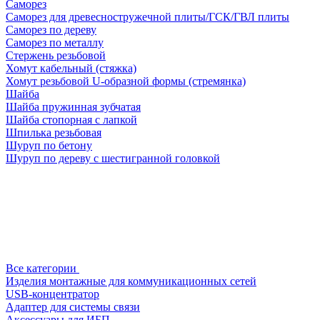
Саморез
Саморез для древесностружечной плиты/ГСК/ГВЛ плиты
Саморез по дереву
Саморез по металлу
Стержень резьбовой
Хомут кабельный (стяжка)
Хомут резьбовой U-образной формы (стремянка)
Шайба
Шайба пружинная зубчатая
Шайба стопорная с лапкой
Шпилька резьбовая
Шуруп по бетону
Шуруп по дереву с шестигранной головкой
Все категории
Изделия монтажные для коммуникационных сетей
USB-концентратор
Адаптер для системы связи
Аксессуары для ИБП