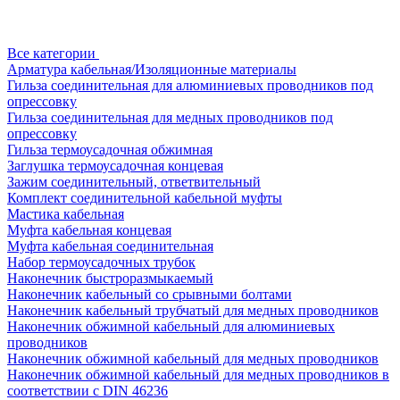
Все категории
Арматура кабельная/Изоляционные материалы
Гильза соединительная для алюминиевых проводников под
опрессовку
Гильза соединительная для медных проводников под
опрессовку
Гильза термоусадочная обжимная
Заглушка термоусадочная концевая
Зажим соединительный, ответвительный
Комплект соединительной кабельной муфты
Мастика кабельная
Муфта кабельная концевая
Муфта кабельная соединительная
Набор термоусадочных трубок
Наконечник быстроразмыкаемый
Наконечник кабельный со срывными болтами
Наконечник кабельный трубчатый для медных проводников
Наконечник обжимной кабельный для алюминиевых
проводников
Наконечник обжимной кабельный для медных проводников
Наконечник обжимной кабельный для медных проводников в
соответствии с DIN 46236