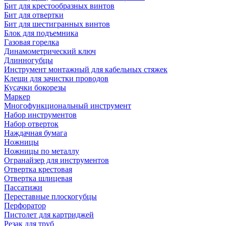
Бит для крестообразных винтов
Бит для отвертки
Бит для шестигранных винтов
Блок для подъемника
Газовая горелка
Динамометрический ключ
Длинногубцы
Инструмент монтажный для кабельных стяжек
Клещи для зачистки проводов
Кусачки бокорезы
Маркер
Многофункциональный инструмент
Набор инструментов
Набор отверток
Наждачная бумага
Ножницы
Ножницы по металлу
Огранайзер для инструментов
Отвертка крестовая
Отвертка шлицевая
Пассатижи
Переставные плоскогубцы
Перфоратор
Пистолет для картриджей
Резак для труб