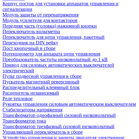
Корпус постов для установки аппаратов управления и
сигнализации
Модуль защиты от перенапряжения
Модуль усилителя для контакторов
Передняя часть (головка) нажимной кнопки
Переключатель вольтметра
Переключатель для цепи управления, пакетный
Переходник на DIN рейку
Пост кнопочный в сборе
Потенциометр для аппарата цепи управления
Преобразователь частоты низковольтный до 1 кВ
Привод для силовых автоматических выключателей
электрический
Пульт подвесной управления в сборе
Пускатель магнитный реверсивный
Распределительный клеммный блок
Расцепитель независимый
Реле тепловое
Рукоятка управления силовым автоматическим выключателем
Стабилизаторы напряжения
Трансформатор однофазный силовой низковольтный
Трансформатор тока
Трансформатор трехфазный силовой низковольтный
Управляющий переключатель в сборе
Устройство управления и защиты двигателя электронное