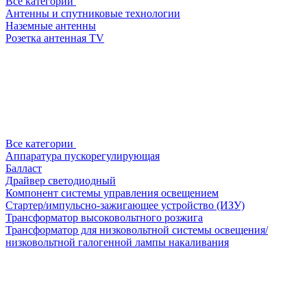
Все категории
Антенны и спутниковые технологии
Наземные антенны
Розетка антенная TV
Все категории
Аппаратура пускорегулирующая
Балласт
Драйвер светодиодный
Компонент системы управления освещением
Стартер/импульсно-зажигающее устройство (ИЗУ)
Трансформатор высоковольтного розжига
Трансформатор для низковольтной системы освещения/
низковольтной галогенной лампы накаливания