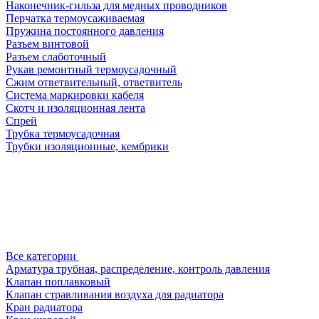
Наконечник-гильза для медных проводников
Перчатка термоусаживаемая
Пружина постоянного давления
Разъем винтовой
Разъем слаботочный
Рукав ремонтный термоусадочный
Сжим ответвительный, ответвитель
Система маркировки кабеля
Скотч и изоляционная лента
Спрей
Трубка термоусадочная
Трубки изоляционные, кембрики
Все категории
Арматура трубная, распределение, контроль давления
Клапан поплавковый
Клапан стравливания воздуха для радиатора
Кран радиатора