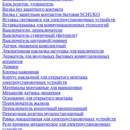
Блок розеток, удлинитель
Вилка без защитного контакта
Вилка с защитным контактом бытовая SCHUKO
Вставка светящаяся для электроустановочных устройств
Вставка/крышка для коммуникационных технологий
Выключатели, переключатели
Выключатель сумеречный (фотореле)
Выключатель шнуровой/диммер
Датчик движения комплектный
Декоративная накладка-заглушка для выключателя
Держатель для модульных бытовых коммутационных
аппаратов
Диммер
Кнопка нажимная
Корпус накладной для открытого монтажа
электроустановочных устройств
Материалы монтажные для маркировки
Механизм датчика движения
Основание для открытого монтажа
Переключатель жалюзи
Переключатель кнопочный миниатюрный
Переходник розетки мультистандартный
Рамка декоративная для электроустановочных устройств
Реле времени механическое для электроустановочных
устройств