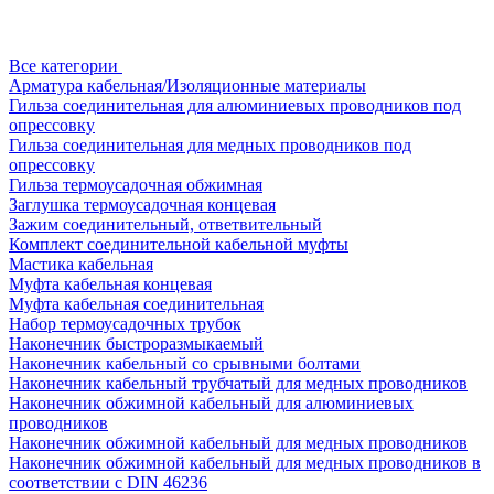
Все категории
Арматура кабельная/Изоляционные материалы
Гильза соединительная для алюминиевых проводников под
опрессовку
Гильза соединительная для медных проводников под
опрессовку
Гильза термоусадочная обжимная
Заглушка термоусадочная концевая
Зажим соединительный, ответвительный
Комплект соединительной кабельной муфты
Мастика кабельная
Муфта кабельная концевая
Муфта кабельная соединительная
Набор термоусадочных трубок
Наконечник быстроразмыкаемый
Наконечник кабельный со срывными болтами
Наконечник кабельный трубчатый для медных проводников
Наконечник обжимной кабельный для алюминиевых
проводников
Наконечник обжимной кабельный для медных проводников
Наконечник обжимной кабельный для медных проводников в
соответствии с DIN 46236