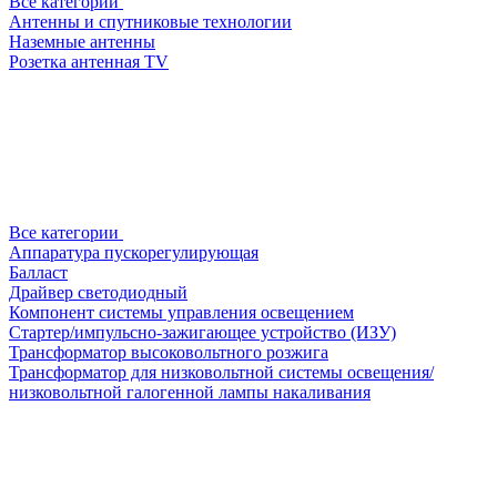
Все категории
Антенны и спутниковые технологии
Наземные антенны
Розетка антенная TV
Все категории
Аппаратура пускорегулирующая
Балласт
Драйвер светодиодный
Компонент системы управления освещением
Стартер/импульсно-зажигающее устройство (ИЗУ)
Трансформатор высоковольтного розжига
Трансформатор для низковольтной системы освещения/
низковольтной галогенной лампы накаливания