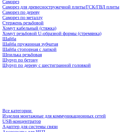
Саморез
Саморез для древесностружечной плиты/ГСК/ГВЛ плиты
Саморез по дереву
Саморез по металлу
Стержень резьбовой
Хомут кабельный (стяжка)
Хомут резьбовой U-образной формы (стремянка)
Шайба
Шайба пружинная зубчатая
Шайба стопорная с лапкой
Шпилька резьбовая
Шуруп по бетону
Шуруп по дереву с шестигранной головкой
Все категории
Изделия монтажные для коммуникационных сетей
USB-концентратор
Адаптер для системы связи
Аксессуары для ИБП