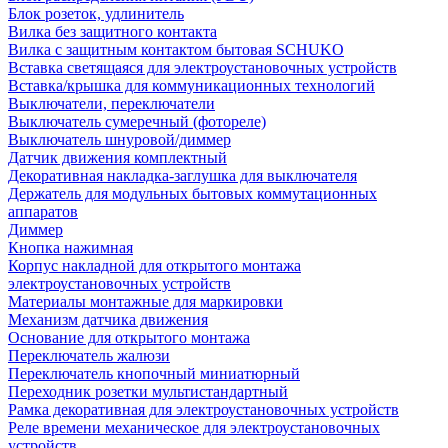
Блок розеток, удлинитель
Вилка без защитного контакта
Вилка с защитным контактом бытовая SCHUKO
Вставка светящаяся для электроустановочных устройств
Вставка/крышка для коммуникационных технологий
Выключатели, переключатели
Выключатель сумеречный (фотореле)
Выключатель шнуровой/диммер
Датчик движения комплектный
Декоративная накладка-заглушка для выключателя
Держатель для модульных бытовых коммутационных
аппаратов
Диммер
Кнопка нажимная
Корпус накладной для открытого монтажа
электроустановочных устройств
Материалы монтажные для маркировки
Механизм датчика движения
Основание для открытого монтажа
Переключатель жалюзи
Переключатель кнопочный миниатюрный
Переходник розетки мультистандартный
Рамка декоративная для электроустановочных устройств
Реле времени механическое для электроустановочных
устройств