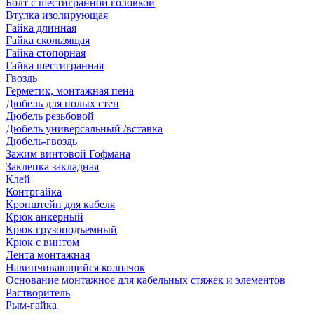
Болт с шестигранной головкой
Втулка изолирующая
Гайка длинная
Гайка скользящая
Гайка стопорная
Гайка шестигранная
Гвоздь
Герметик, монтажная пена
Дюбель для полых стен
Дюбель резьбовой
Дюбель универсальный /вставка
Дюбель-гвоздь
Зажим винтовой Гофмана
Заклепка закладная
Клей
Контргайка
Кронштейн для кабеля
Крюк анкерный
Крюк грузоподъемный
Крюк с винтом
Лента монтажная
Навинчивающийся колпачок
Основание монтажное для кабельных стяжек и элементов
Растворитель
Рым-гайка