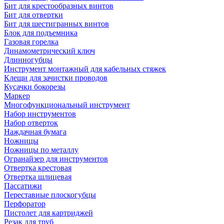
Бит для крестообразных винтов
Бит для отвертки
Бит для шестигранных винтов
Блок для подъемника
Газовая горелка
Динамометрический ключ
Длинногубцы
Инструмент монтажный для кабельных стяжек
Клещи для зачистки проводов
Кусачки бокорезы
Маркер
Многофункциональный инструмент
Набор инструментов
Набор отверток
Наждачная бумага
Ножницы
Ножницы по металлу
Огранайзер для инструментов
Отвертка крестовая
Отвертка шлицевая
Пассатижи
Переставные плоскогубцы
Перфоратор
Пистолет для картриджей
Резак для труб