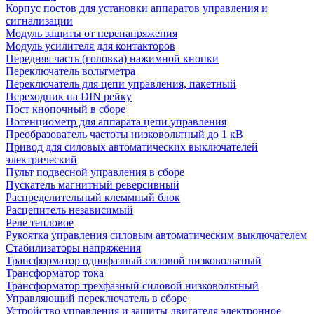
Корпус постов для установки аппаратов управления и
сигнализации
Модуль защиты от перенапряжения
Модуль усилителя для контакторов
Передняя часть (головка) нажимной кнопки
Переключатель вольтметра
Переключатель для цепи управления, пакетный
Переходник на DIN рейку
Пост кнопочный в сборе
Потенциометр для аппарата цепи управления
Преобразователь частоты низковольтный до 1 кВ
Привод для силовых автоматических выключателей
электрический
Пульт подвесной управления в сборе
Пускатель магнитный реверсивный
Распределительный клеммный блок
Расцепитель независимый
Реле тепловое
Рукоятка управления силовым автоматическим выключателем
Стабилизаторы напряжения
Трансформатор однофазный силовой низковольтный
Трансформатор тока
Трансформатор трехфазный силовой низковольтный
Управляющий переключатель в сборе
Устройство управления и защиты двигателя электронное