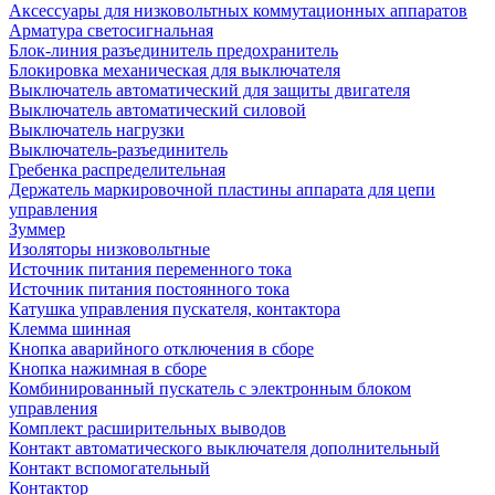
Аксессуары для низковольтных коммутационных аппаратов
Арматура светосигнальная
Блок-линия разъединитель предохранитель
Блокировка механическая для выключателя
Выключатель автоматический для защиты двигателя
Выключатель автоматический силовой
Выключатель нагрузки
Выключатель-разъединитель
Гребенка распределительная
Держатель маркировочной пластины аппарата для цепи
управления
Зуммер
Изоляторы низковольтные
Источник питания переменного тока
Источник питания постоянного тока
Катушка управления пускателя, контактора
Клемма шинная
Кнопка аварийного отключения в сборе
Кнопка нажимная в сборе
Комбинированный пускатель с электронным блоком
управления
Комплект расширительных выводов
Контакт автоматического выключателя дополнительный
Контакт вспомогательный
Контактор