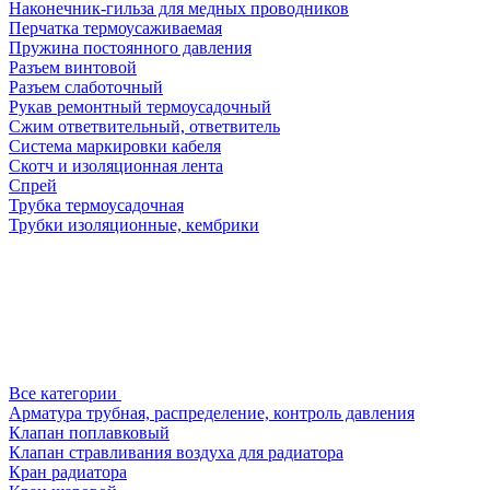
Наконечник-гильза для медных проводников
Перчатка термоусаживаемая
Пружина постоянного давления
Разъем винтовой
Разъем слаботочный
Рукав ремонтный термоусадочный
Сжим ответвительный, ответвитель
Система маркировки кабеля
Скотч и изоляционная лента
Спрей
Трубка термоусадочная
Трубки изоляционные, кембрики
Все категории
Арматура трубная, распределение, контроль давления
Клапан поплавковый
Клапан стравливания воздуха для радиатора
Кран радиатора