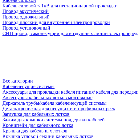
Кабель силовой
Кабель силовой < 1кВ для нестационарной прокладки
Провод акустический
Провод одножильный
Провод плоский для внутренней электропроводки
Провод установочный
СИП провод самонесущий для воздушных линий электроперед
Все категории
Кабеленесущие системы
Аксессуары для прокладки кабеля питания/ кабеля для передач
Аксессуары кабельных лотков монтажные
Держатель трубы/кабеля кабеленесущей системы
Деталь крепежная для несущих и и профильных реек
Заглушка для кабельных лотков
Зажим для крышки системы поддержки кабелей
Кронштейн для кабельного лотка
Крышка для кабельных лотков
Крышка угловой секции кабельных лотков