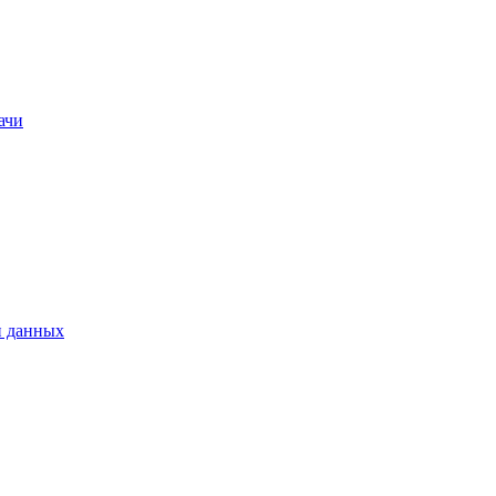
ачи
и данных