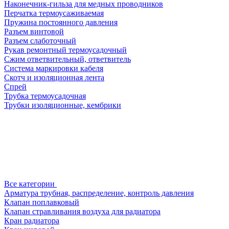
Наконечник-гильза для медных проводников
Перчатка термоусаживаемая
Пружина постоянного давления
Разъем винтовой
Разъем слаботочный
Рукав ремонтный термоусадочный
Сжим ответвительный, ответвитель
Система маркировки кабеля
Скотч и изоляционная лента
Спрей
Трубка термоусадочная
Трубки изоляционные, кембрики
Все категории
Арматура трубная, распределение, контроль давления
Клапан поплавковый
Клапан стравливания воздуха для радиатора
Кран радиатора