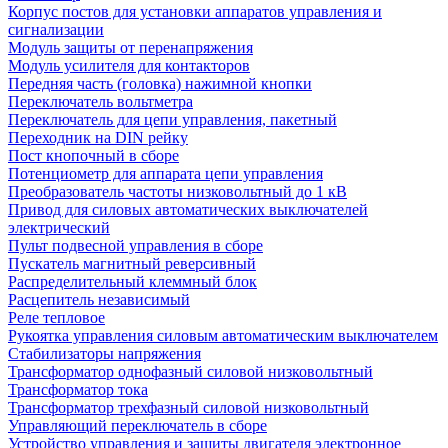
Корпус постов для установки аппаратов управления и
сигнализации
Модуль защиты от перенапряжения
Модуль усилителя для контакторов
Передняя часть (головка) нажимной кнопки
Переключатель вольтметра
Переключатель для цепи управления, пакетный
Переходник на DIN рейку
Пост кнопочный в сборе
Потенциометр для аппарата цепи управления
Преобразователь частоты низковольтный до 1 кВ
Привод для силовых автоматических выключателей
электрический
Пульт подвесной управления в сборе
Пускатель магнитный реверсивный
Распределительный клеммный блок
Расцепитель независимый
Реле тепловое
Рукоятка управления силовым автоматическим выключателем
Стабилизаторы напряжения
Трансформатор однофазный силовой низковольтный
Трансформатор тока
Трансформатор трехфазный силовой низковольтный
Управляющий переключатель в сборе
Устройство управления и защиты двигателя электронное