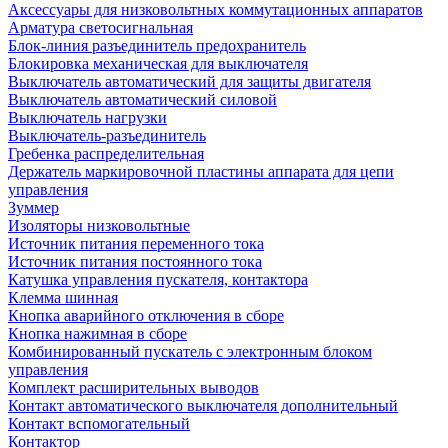
Аксессуары для низковольтных коммутационных аппаратов
Арматура светосигнальная
Блок-линия разъединитель предохранитель
Блокировка механическая для выключателя
Выключатель автоматический для защиты двигателя
Выключатель автоматический силовой
Выключатель нагрузки
Выключатель-разъединитель
Гребенка распределительная
Держатель маркировочной пластины аппарата для цепи
управления
Зуммер
Изоляторы низковольтные
Источник питания переменного тока
Источник питания постоянного тока
Катушка управления пускателя, контактора
Клемма шинная
Кнопка аварийного отключения в сборе
Кнопка нажимная в сборе
Комбинированный пускатель с электронным блоком
управления
Комплект расширительных выводов
Контакт автоматического выключателя дополнительный
Контакт вспомогательный
Контактор