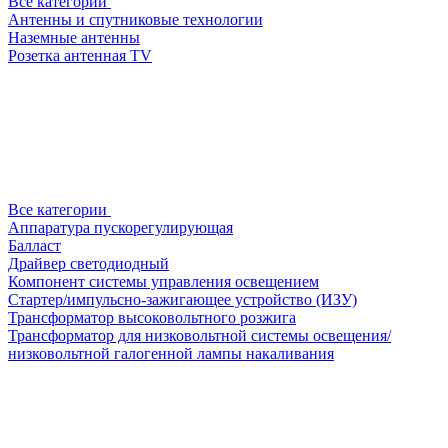
Все категории
Антенны и спутниковые технологии
Наземные антенны
Розетка антенная TV
Все категории
Аппаратура пускорегулирующая
Балласт
Драйвер светодиодный
Компонент системы управления освещением
Стартер/импульсно-зажигающее устройство (ИЗУ)
Трансформатор высоковольтного розжига
Трансформатор для низковольтной системы освещения/
низковольтной галогенной лампы накаливания