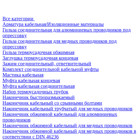
Все категории
Арматура кабельная/Изоляционные материалы
Гильза соединительная для алюминиевых проводников под
опрессовку
Гильза соединительная для медных проводников под
опрессовку
Гильза термоусадочная обжимная
Заглушка термоусадочная концевая
Зажим соединительный, ответвительный
Комплект соединительной кабельной муфты
Мастика кабельная
Муфта кабельная концевая
Муфта кабельная соединительная
Набор термоусадочных трубок
Наконечник быстроразмыкаемый
Наконечник кабельный со срывными болтами
Наконечник кабельный трубчатый для медных проводников
Наконечник обжимной кабельный для алюминиевых
проводников
Наконечник обжимной кабельный для медных проводников
Наконечник обжимной кабельный для медных проводников в
соответствии с DIN 46236