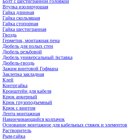
Болт с шестигранной головкой
Втулка изолирующая
Гайка длинная
Гайка скользящая
Гайка стопорная
Гайка шестигранная
Гвоздь
Герметик, монтажная пена
Дюбель для полых стен
Дюбель резьбовой
Дюбель универсальный /вставка
Дюбель-гвоздь
Зажим винтовой Гофмана
Заклепка закладная
Клей
Контргайка
Кронштейн для кабеля
Крюк анкерный
Крюк грузоподъемный
Крюк с винтом
Лента монтажная
Навинчивающийся колпачок
Основание монтажное для кабельных стяжек и элементов
Растворитель
Рым-гайка