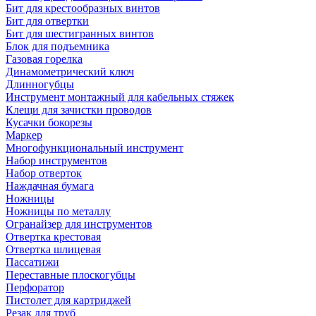
Бит для крестообразных винтов
Бит для отвертки
Бит для шестигранных винтов
Блок для подъемника
Газовая горелка
Динамометрический ключ
Длинногубцы
Инструмент монтажный для кабельных стяжек
Клещи для зачистки проводов
Кусачки бокорезы
Маркер
Многофункциональный инструмент
Набор инструментов
Набор отверток
Наждачная бумага
Ножницы
Ножницы по металлу
Огранайзер для инструментов
Отвертка крестовая
Отвертка шлицевая
Пассатижи
Переставные плоскогубцы
Перфоратор
Пистолет для картриджей
Резак для труб