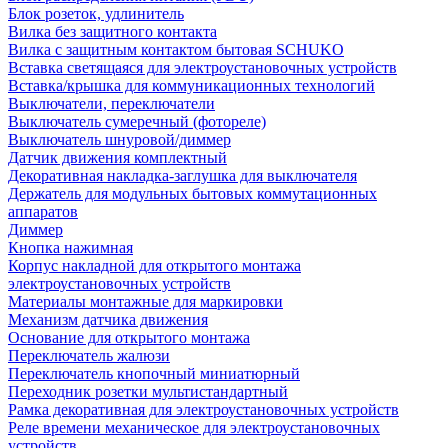
Блок розеток, удлинитель
Вилка без защитного контакта
Вилка с защитным контактом бытовая SCHUKO
Вставка светящаяся для электроустановочных устройств
Вставка/крышка для коммуникационных технологий
Выключатели, переключатели
Выключатель сумеречный (фотореле)
Выключатель шнуровой/диммер
Датчик движения комплектный
Декоративная накладка-заглушка для выключателя
Держатель для модульных бытовых коммутационных
аппаратов
Диммер
Кнопка нажимная
Корпус накладной для открытого монтажа
электроустановочных устройств
Материалы монтажные для маркировки
Механизм датчика движения
Основание для открытого монтажа
Переключатель жалюзи
Переключатель кнопочный миниатюрный
Переходник розетки мультистандартный
Рамка декоративная для электроустановочных устройств
Реле времени механическое для электроустановочных
устройств