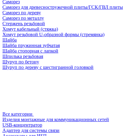
Саморез
Саморез для древесностружечной плиты/ГСК/ГВЛ плиты
Саморез по дереву
Саморез по металлу
Стержень резьбовой
Хомут кабельный (стяжка)
Хомут резьбовой U-образной формы (стремянка)
Шайба
Шайба пружинная зубчатая
Шайба стопорная с лапкой
Шпилька резьбовая
Шуруп по бетону
Шуруп по дереву с шестигранной головкой
Все категории
Изделия монтажные для коммуникационных сетей
USB-концентратор
Адаптер для системы связи
Аксессуары для ИБП