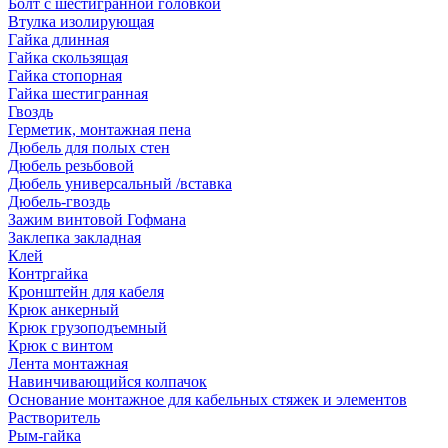
Болт с шестигранной головкой
Втулка изолирующая
Гайка длинная
Гайка скользящая
Гайка стопорная
Гайка шестигранная
Гвоздь
Герметик, монтажная пена
Дюбель для полых стен
Дюбель резьбовой
Дюбель универсальный /вставка
Дюбель-гвоздь
Зажим винтовой Гофмана
Заклепка закладная
Клей
Контргайка
Кронштейн для кабеля
Крюк анкерный
Крюк грузоподъемный
Крюк с винтом
Лента монтажная
Навинчивающийся колпачок
Основание монтажное для кабельных стяжек и элементов
Растворитель
Рым-гайка