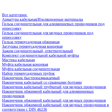
Все категории
Арматура кабельная/Изоляционные материалы
Гильза соединительная для алюминиевых проводников под
опрессовку
Гильза соединительная для медных проводников под
опрессовку
Гильза термоусадочная обжимная
Заглушка термоусадочная концевая
Зажим соединительный, ответвительный
Комплект соединительной кабельной муфты
Мастика кабельная
Муфта кабельная концевая
Муфта кабельная соединительная
Набор термоусадочных трубок
Наконечник быстроразмыкаемый
Наконечник кабельный со срывными болтами
Наконечник кабельный трубчатый для медных проводников
Наконечник обжимной кабельный для алюминиевых
проводников
Наконечник обжимной кабельный для медных проводников
Наконечник обжимной кабельный для медных проводников в
соответствии с DIN 46236