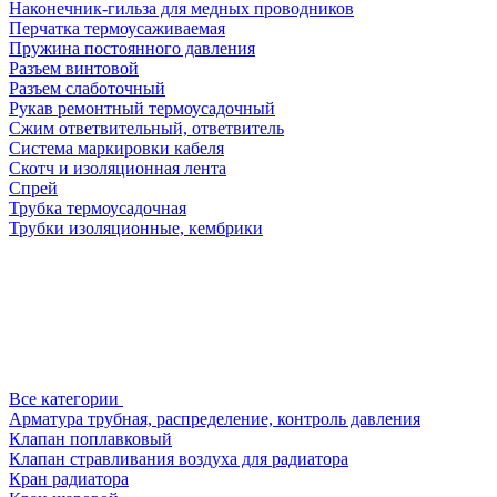
Наконечник-гильза для медных проводников
Перчатка термоусаживаемая
Пружина постоянного давления
Разъем винтовой
Разъем слаботочный
Рукав ремонтный термоусадочный
Сжим ответвительный, ответвитель
Система маркировки кабеля
Скотч и изоляционная лента
Спрей
Трубка термоусадочная
Трубки изоляционные, кембрики
Все категории
Арматура трубная, распределение, контроль давления
Клапан поплавковый
Клапан стравливания воздуха для радиатора
Кран радиатора