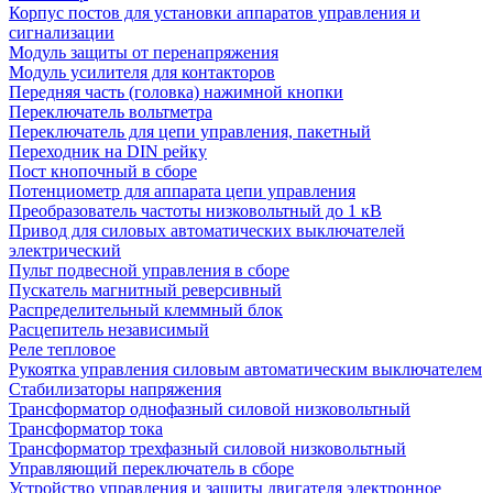
Корпус постов для установки аппаратов управления и
сигнализации
Модуль защиты от перенапряжения
Модуль усилителя для контакторов
Передняя часть (головка) нажимной кнопки
Переключатель вольтметра
Переключатель для цепи управления, пакетный
Переходник на DIN рейку
Пост кнопочный в сборе
Потенциометр для аппарата цепи управления
Преобразователь частоты низковольтный до 1 кВ
Привод для силовых автоматических выключателей
электрический
Пульт подвесной управления в сборе
Пускатель магнитный реверсивный
Распределительный клеммный блок
Расцепитель независимый
Реле тепловое
Рукоятка управления силовым автоматическим выключателем
Стабилизаторы напряжения
Трансформатор однофазный силовой низковольтный
Трансформатор тока
Трансформатор трехфазный силовой низковольтный
Управляющий переключатель в сборе
Устройство управления и защиты двигателя электронное