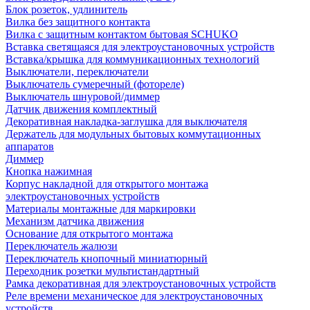
Блок розеток, удлинитель
Вилка без защитного контакта
Вилка с защитным контактом бытовая SCHUKO
Вставка светящаяся для электроустановочных устройств
Вставка/крышка для коммуникационных технологий
Выключатели, переключатели
Выключатель сумеречный (фотореле)
Выключатель шнуровой/диммер
Датчик движения комплектный
Декоративная накладка-заглушка для выключателя
Держатель для модульных бытовых коммутационных
аппаратов
Диммер
Кнопка нажимная
Корпус накладной для открытого монтажа
электроустановочных устройств
Материалы монтажные для маркировки
Механизм датчика движения
Основание для открытого монтажа
Переключатель жалюзи
Переключатель кнопочный миниатюрный
Переходник розетки мультистандартный
Рамка декоративная для электроустановочных устройств
Реле времени механическое для электроустановочных
устройств