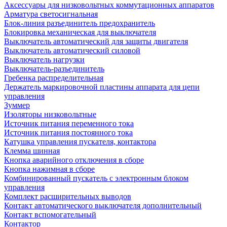
Аксессуары для низковольтных коммутационных аппаратов
Арматура светосигнальная
Блок-линия разъединитель предохранитель
Блокировка механическая для выключателя
Выключатель автоматический для защиты двигателя
Выключатель автоматический силовой
Выключатель нагрузки
Выключатель-разъединитель
Гребенка распределительная
Держатель маркировочной пластины аппарата для цепи
управления
Зуммер
Изоляторы низковольтные
Источник питания переменного тока
Источник питания постоянного тока
Катушка управления пускателя, контактора
Клемма шинная
Кнопка аварийного отключения в сборе
Кнопка нажимная в сборе
Комбинированный пускатель с электронным блоком
управления
Комплект расширительных выводов
Контакт автоматического выключателя дополнительный
Контакт вспомогательный
Контактор