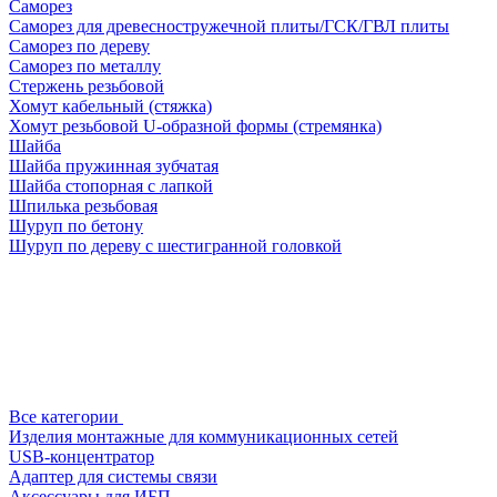
Саморез
Саморез для древесностружечной плиты/ГСК/ГВЛ плиты
Саморез по дереву
Саморез по металлу
Стержень резьбовой
Хомут кабельный (стяжка)
Хомут резьбовой U-образной формы (стремянка)
Шайба
Шайба пружинная зубчатая
Шайба стопорная с лапкой
Шпилька резьбовая
Шуруп по бетону
Шуруп по дереву с шестигранной головкой
Все категории
Изделия монтажные для коммуникационных сетей
USB-концентратор
Адаптер для системы связи
Аксессуары для ИБП