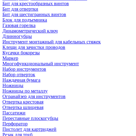
Бит для крестообразных винтов
Бит для отвертки
Бит для шестигранных винтов
Блок для подъемника
Газовая горелка
Динамометрический ключ
Длинногубцы
Инструмент монтажный для кабельных стяжек
Клещи для зачистки проводов
Кусачки бокорезы
Маркер
Многофункциональный инструмент
Набор инструментов
Набор отверток
Наждачная бумага
Ножницы
Ножницы по металлу
Огранайзер для инструментов
Отвертка крестовая
Отвертка шлицевая
Пассатижи
Переставные плоскогубцы
Перфоратор
Пистолет для картриджей
Резак для труб