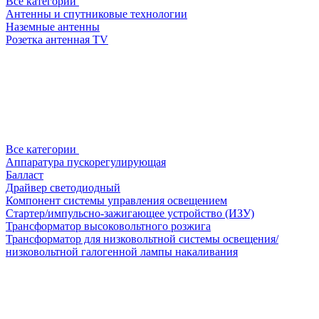
Все категории
Антенны и спутниковые технологии
Наземные антенны
Розетка антенная TV
Все категории
Аппаратура пускорегулирующая
Балласт
Драйвер светодиодный
Компонент системы управления освещением
Стартер/импульсно-зажигающее устройство (ИЗУ)
Трансформатор высоковольтного розжига
Трансформатор для низковольтной системы освещения/
низковольтной галогенной лампы накаливания