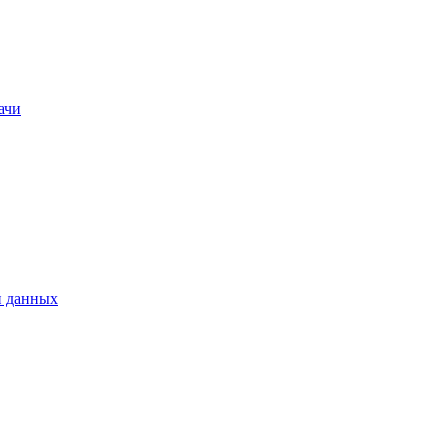
ачи
и данных