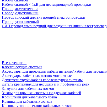
Кабель силовой
Кабель силовой < 1кВ для нестационарной прокладки
Провод акустический
Провод одножильный
Провод плоский для внутренней электропроводки
Провод установочный
СИП провод самонесущий для воздушных линий электроперед
Все категории
Кабеленесущие системы
Аксессуары для прокладки кабеля питания/ кабеля для передач
Аксессуары кабельных лотков монтажные
Держатель трубы/кабеля кабеленесущей системы
Деталь крепежная для несущих и и профильных реек
Заглушка для кабельных лотков
Зажим для крышки системы поддержки кабелей
Кронштейн для кабельного лотка
Крышка для кабельных лотков
Крышка угловой секции кабельных лотков