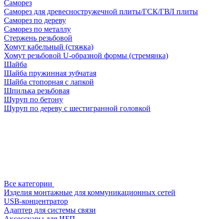
Саморез
Саморез для древесностружечной плиты/ГСК/ГВЛ плиты
Саморез по дереву
Саморез по металлу
Стержень резьбовой
Хомут кабельный (стяжка)
Хомут резьбовой U-образной формы (стремянка)
Шайба
Шайба пружинная зубчатая
Шайба стопорная с лапкой
Шпилька резьбовая
Шуруп по бетону
Шуруп по дереву с шестигранной головкой
Все категории
Изделия монтажные для коммуникационных сетей
USB-концентратор
Адаптер для системы связи
Аксессуары для ИБП