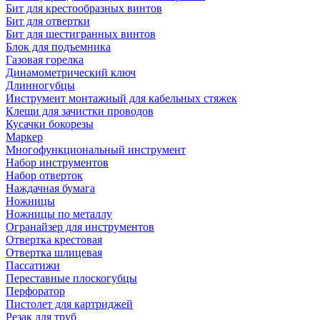
Бит для крестообразных винтов
Бит для отвертки
Бит для шестигранных винтов
Блок для подъемника
Газовая горелка
Динамометрический ключ
Длинногубцы
Инструмент монтажный для кабельных стяжек
Клещи для зачистки проводов
Кусачки бокорезы
Маркер
Многофункциональный инструмент
Набор инструментов
Набор отверток
Наждачная бумага
Ножницы
Ножницы по металлу
Огранайзер для инструментов
Отвертка крестовая
Отвертка шлицевая
Пассатижи
Переставные плоскогубцы
Перфоратор
Пистолет для картриджей
Резак для труб