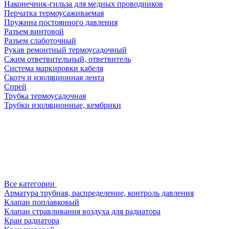
Наконечник-гильза для медных проводников
Перчатка термоусаживаемая
Пружина постоянного давления
Разъем винтовой
Разъем слаботочный
Рукав ремонтный термоусадочный
Сжим ответвительный, ответвитель
Система маркировки кабеля
Скотч и изоляционная лента
Спрей
Трубка термоусадочная
Трубки изоляционные, кембрики
Все категории
Арматура трубная, распределение, контроль давления
Клапан поплавковый
Клапан стравливания воздуха для радиатора
Кран радиатора