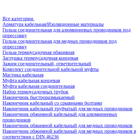
Все категории
Арматура кабельная/Изоляционные материалы
Гильза соединительная для алюминиевых проводников под
опрессовку
Гильза соединительная для медных проводников под
опрессовку
Гильза термоусадочная обжимная
Заглушка термоусадочная концевая
Зажим соединительный, ответвительный
Комплект соединительной кабельной муфты
Мастика кабельная
Муфта кабельная концевая
Муфта кабельная соединительная
Набор термоусадочных трубок
Наконечник быстроразмыкаемый
Наконечник кабельный со срывными болтами
Наконечник кабельный трубчатый для медных проводников
Наконечник обжимной кабельный для алюминиевых
проводников
Наконечник обжимной кабельный для медных проводников
Наконечник обжимной кабельный для медных проводников в
соответствии с DIN 46236