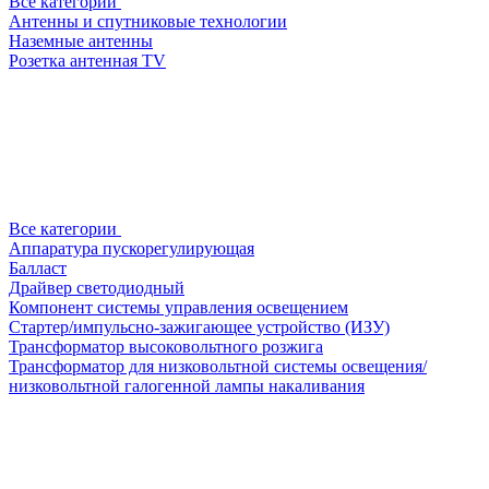
Все категории
Антенны и спутниковые технологии
Наземные антенны
Розетка антенная TV
Все категории
Аппаратура пускорегулирующая
Балласт
Драйвер светодиодный
Компонент системы управления освещением
Стартер/импульсно-зажигающее устройство (ИЗУ)
Трансформатор высоковольтного розжига
Трансформатор для низковольтной системы освещения/
низковольтной галогенной лампы накаливания