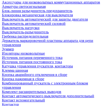
Аксессуары для низковольтных коммутационных аппаратов
Арматура светосигнальная
Блок-линия разъединитель предохранитель
Блокировка механическая для выключателя
Выключатель автоматический для защиты двигателя
Выключатель автоматический силовой
Выключатель нагрузки
Выключатель-разъединитель
Гребенка распределительная
Держатель маркировочной пластины аппарата для цепи
управления
Зуммер
Изоляторы низковольтные
Источник питания переменного тока
Источник питания постоянного тока
Катушка управления пускателя, контактора
Клемма шинная
Кнопка аварийного отключения в сборе
Кнопка нажимная в сборе
Комбинированный пускатель с электронным блоком
управления
Комплект расширительных выводов
Контакт автоматического выключателя дополнительный
Контакт вспомогательный
Контактор