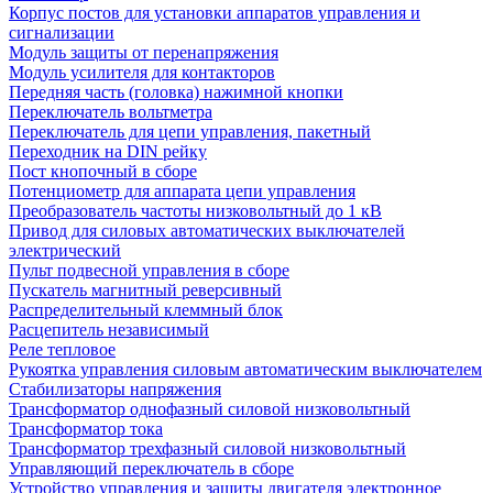
Корпус постов для установки аппаратов управления и
сигнализации
Модуль защиты от перенапряжения
Модуль усилителя для контакторов
Передняя часть (головка) нажимной кнопки
Переключатель вольтметра
Переключатель для цепи управления, пакетный
Переходник на DIN рейку
Пост кнопочный в сборе
Потенциометр для аппарата цепи управления
Преобразователь частоты низковольтный до 1 кВ
Привод для силовых автоматических выключателей
электрический
Пульт подвесной управления в сборе
Пускатель магнитный реверсивный
Распределительный клеммный блок
Расцепитель независимый
Реле тепловое
Рукоятка управления силовым автоматическим выключателем
Стабилизаторы напряжения
Трансформатор однофазный силовой низковольтный
Трансформатор тока
Трансформатор трехфазный силовой низковольтный
Управляющий переключатель в сборе
Устройство управления и защиты двигателя электронное