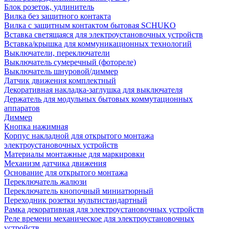
Блок розеток, удлинитель
Вилка без защитного контакта
Вилка с защитным контактом бытовая SCHUKO
Вставка светящаяся для электроустановочных устройств
Вставка/крышка для коммуникационных технологий
Выключатели, переключатели
Выключатель сумеречный (фотореле)
Выключатель шнуровой/диммер
Датчик движения комплектный
Декоративная накладка-заглушка для выключателя
Держатель для модульных бытовых коммутационных
аппаратов
Диммер
Кнопка нажимная
Корпус накладной для открытого монтажа
электроустановочных устройств
Материалы монтажные для маркировки
Механизм датчика движения
Основание для открытого монтажа
Переключатель жалюзи
Переключатель кнопочный миниатюрный
Переходник розетки мультистандартный
Рамка декоративная для электроустановочных устройств
Реле времени механическое для электроустановочных
устройств