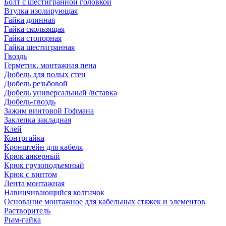
Болт с шестигранной головкой
Втулка изолирующая
Гайка длинная
Гайка скользящая
Гайка стопорная
Гайка шестигранная
Гвоздь
Герметик, монтажная пена
Дюбель для полых стен
Дюбель резьбовой
Дюбель универсальный /вставка
Дюбель-гвоздь
Зажим винтовой Гофмана
Заклепка закладная
Клей
Контргайка
Кронштейн для кабеля
Крюк анкерный
Крюк грузоподъемный
Крюк с винтом
Лента монтажная
Навинчивающийся колпачок
Основание монтажное для кабельных стяжек и элементов
Растворитель
Рым-гайка