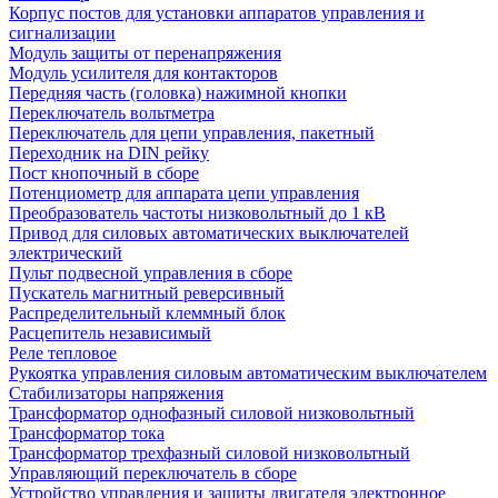
Корпус постов для установки аппаратов управления и
сигнализации
Модуль защиты от перенапряжения
Модуль усилителя для контакторов
Передняя часть (головка) нажимной кнопки
Переключатель вольтметра
Переключатель для цепи управления, пакетный
Переходник на DIN рейку
Пост кнопочный в сборе
Потенциометр для аппарата цепи управления
Преобразователь частоты низковольтный до 1 кВ
Привод для силовых автоматических выключателей
электрический
Пульт подвесной управления в сборе
Пускатель магнитный реверсивный
Распределительный клеммный блок
Расцепитель независимый
Реле тепловое
Рукоятка управления силовым автоматическим выключателем
Стабилизаторы напряжения
Трансформатор однофазный силовой низковольтный
Трансформатор тока
Трансформатор трехфазный силовой низковольтный
Управляющий переключатель в сборе
Устройство управления и защиты двигателя электронное