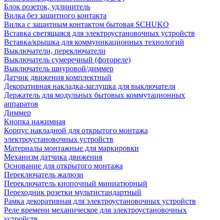
Блок розеток, удлинитель
Вилка без защитного контакта
Вилка с защитным контактом бытовая SCHUKO
Вставка светящаяся для электроустановочных устройств
Вставка/крышка для коммуникационных технологий
Выключатели, переключатели
Выключатель сумеречный (фотореле)
Выключатель шнуровой/диммер
Датчик движения комплектный
Декоративная накладка-заглушка для выключателя
Держатель для модульных бытовых коммутационных
аппаратов
Диммер
Кнопка нажимная
Корпус накладной для открытого монтажа
электроустановочных устройств
Материалы монтажные для маркировки
Механизм датчика движения
Основание для открытого монтажа
Переключатель жалюзи
Переключатель кнопочный миниатюрный
Переходник розетки мультистандартный
Рамка декоративная для электроустановочных устройств
Реле времени механическое для электроустановочных
устройств