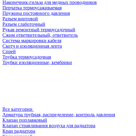
Наконечник-гильза для медных проводников
Перчатка термоусаживаемая
Пружина постоянного давления
Разъем винтовой
Разъем слаботочный
Рукав ремонтный термоусадочный
Сжим ответвительный, ответвитель
Система маркировки кабеля
Скотч и изоляционная лента
Спрей
Трубка термоусадочная
Трубки изоляционные, кембрики
Все категории
Арматура трубная, распределение, контроль давления
Клапан поплавковый
Клапан стравливания воздуха для радиатора
Кран радиатора