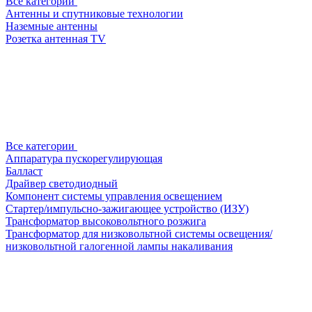
Все категории
Антенны и спутниковые технологии
Наземные антенны
Розетка антенная TV
Все категории
Аппаратура пускорегулирующая
Балласт
Драйвер светодиодный
Компонент системы управления освещением
Стартер/импульсно-зажигающее устройство (ИЗУ)
Трансформатор высоковольтного розжига
Трансформатор для низковольтной системы освещения/
низковольтной галогенной лампы накаливания