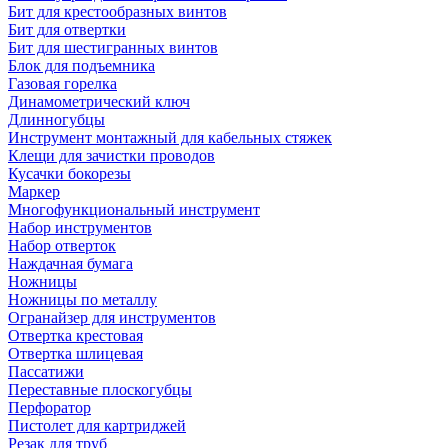
Бит для крестообразных винтов
Бит для отвертки
Бит для шестигранных винтов
Блок для подъемника
Газовая горелка
Динамометрический ключ
Длинногубцы
Инструмент монтажный для кабельных стяжек
Клещи для зачистки проводов
Кусачки бокорезы
Маркер
Многофункциональный инструмент
Набор инструментов
Набор отверток
Наждачная бумага
Ножницы
Ножницы по металлу
Огранайзер для инструментов
Отвертка крестовая
Отвертка шлицевая
Пассатижи
Переставные плоскогубцы
Перфоратор
Пистолет для картриджей
Резак для труб