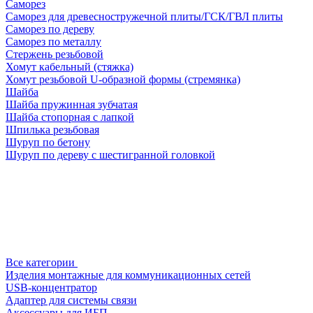
Саморез
Саморез для древесностружечной плиты/ГСК/ГВЛ плиты
Саморез по дереву
Саморез по металлу
Стержень резьбовой
Хомут кабельный (стяжка)
Хомут резьбовой U-образной формы (стремянка)
Шайба
Шайба пружинная зубчатая
Шайба стопорная с лапкой
Шпилька резьбовая
Шуруп по бетону
Шуруп по дереву с шестигранной головкой
Все категории
Изделия монтажные для коммуникационных сетей
USB-концентратор
Адаптер для системы связи
Аксессуары для ИБП