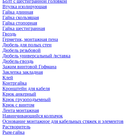
Болт с шестигранной головкой
Втулка изолирующая
Гайка длинная
Гайка скользящая
Гайка стопорная
Гайка шестигранная
Гвоздь
Герметик, монтажная пена
Дюбель для полых стен
Дюбель резьбовой
Дюбель универсальный /вставка
Дюбель-гвоздь
Зажим винтовой Гофмана
Заклепка закладная
Клей
Контргайка
Кронштейн для кабеля
Крюк анкерный
Крюк грузоподъемный
Крюк с винтом
Лента монтажная
Навинчивающийся колпачок
Основание монтажное для кабельных стяжек и элементов
Растворитель
Рым-гайка