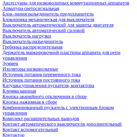
Аксессуары для низковольтных коммутационных аппаратов
Арматура светосигнальная
Блок-линия разъединитель предохранитель
Блокировка механическая для выключателя
Выключатель автоматический для защиты двигателя
Выключатель автоматический силовой
Выключатель нагрузки
Выключатель-разъединитель
Гребенка распределительная
Держатель маркировочной пластины аппарата для цепи
управления
Зуммер
Изоляторы низковольтные
Источник питания переменного тока
Источник питания постоянного тока
Катушка управления пускателя, контактора
Клемма шинная
Кнопка аварийного отключения в сборе
Кнопка нажимная в сборе
Комбинированный пускатель с электронным блоком
управления
Комплект расширительных выводов
Контакт автоматического выключателя дополнительный
Контакт вспомогательный
Контактор