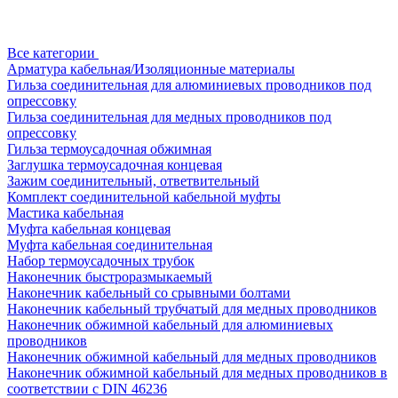
Все категории
Арматура кабельная/Изоляционные материалы
Гильза соединительная для алюминиевых проводников под
опрессовку
Гильза соединительная для медных проводников под
опрессовку
Гильза термоусадочная обжимная
Заглушка термоусадочная концевая
Зажим соединительный, ответвительный
Комплект соединительной кабельной муфты
Мастика кабельная
Муфта кабельная концевая
Муфта кабельная соединительная
Набор термоусадочных трубок
Наконечник быстроразмыкаемый
Наконечник кабельный со срывными болтами
Наконечник кабельный трубчатый для медных проводников
Наконечник обжимной кабельный для алюминиевых
проводников
Наконечник обжимной кабельный для медных проводников
Наконечник обжимной кабельный для медных проводников в
соответствии с DIN 46236