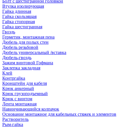
Болт с шестигранной головкой
Втулка изолирующая
Гайка длинная
Гайка скользящая
Гайка стопорная
Гайка шестигранная
Гвоздь
Герметик, монтажная пена
Дюбель для полых стен
Дюбель резьбовой
Дюбель универсальный /вставка
Дюбель-гвоздь
Зажим винтовой Гофмана
Заклепка закладная
Клей
Контргайка
Кронштейн для кабеля
Крюк анкерный
Крюк грузоподъемный
Крюк с винтом
Лента монтажная
Навинчивающийся колпачок
Основание монтажное для кабельных стяжек и элементов
Растворитель
Рым-гайка