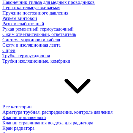
Наконечник-гильза для медных проводников
Перчатка термоусаживаемая
Пружина постоянного давления
Разъем винтовой
Разъем слаботочный
Рукав ремонтный термоусадочный
Сжим ответвительный, ответвитель
Система маркировки кабеля
Скотч и изоляционная лента
Спрей
Трубка термоусадочная
Трубки изоляционные, кембрики
Все категории
Арматура трубная, распределение, контроль давления
Клапан поплавковый
Клапан стравливания воздуха для радиатора
Кран радиатора