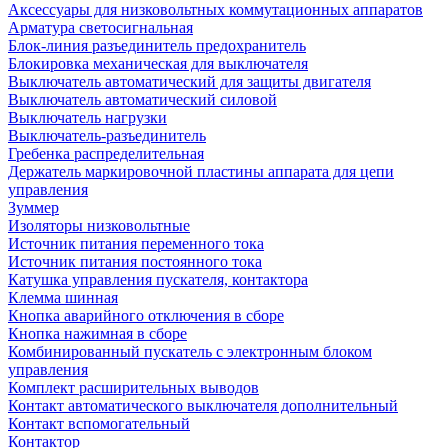
Аксессуары для низковольтных коммутационных аппаратов
Арматура светосигнальная
Блок-линия разъединитель предохранитель
Блокировка механическая для выключателя
Выключатель автоматический для защиты двигателя
Выключатель автоматический силовой
Выключатель нагрузки
Выключатель-разъединитель
Гребенка распределительная
Держатель маркировочной пластины аппарата для цепи
управления
Зуммер
Изоляторы низковольтные
Источник питания переменного тока
Источник питания постоянного тока
Катушка управления пускателя, контактора
Клемма шинная
Кнопка аварийного отключения в сборе
Кнопка нажимная в сборе
Комбинированный пускатель с электронным блоком
управления
Комплект расширительных выводов
Контакт автоматического выключателя дополнительный
Контакт вспомогательный
Контактор