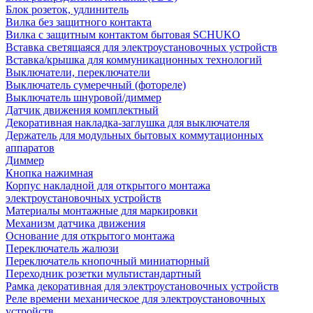
Блок розеток, удлинитель
Вилка без защитного контакта
Вилка с защитным контактом бытовая SCHUKO
Вставка светящаяся для электроустановочных устройств
Вставка/крышка для коммуникационных технологий
Выключатели, переключатели
Выключатель сумеречный (фотореле)
Выключатель шнуровой/диммер
Датчик движения комплектный
Декоративная накладка-заглушка для выключателя
Держатель для модульных бытовых коммутационных
аппаратов
Диммер
Кнопка нажимная
Корпус накладной для открытого монтажа
электроустановочных устройств
Материалы монтажные для маркировки
Механизм датчика движения
Основание для открытого монтажа
Переключатель жалюзи
Переключатель кнопочный миниатюрный
Переходник розетки мультистандартный
Рамка декоративная для электроустановочных устройств
Реле времени механическое для электроустановочных
устройств