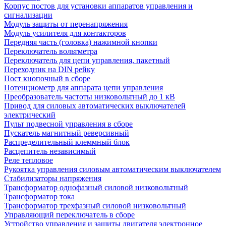
Корпус постов для установки аппаратов управления и
сигнализации
Модуль защиты от перенапряжения
Модуль усилителя для контакторов
Передняя часть (головка) нажимной кнопки
Переключатель вольтметра
Переключатель для цепи управления, пакетный
Переходник на DIN рейку
Пост кнопочный в сборе
Потенциометр для аппарата цепи управления
Преобразователь частоты низковольтный до 1 кВ
Привод для силовых автоматических выключателей
электрический
Пульт подвесной управления в сборе
Пускатель магнитный реверсивный
Распределительный клеммный блок
Расцепитель независимый
Реле тепловое
Рукоятка управления силовым автоматическим выключателем
Стабилизаторы напряжения
Трансформатор однофазный силовой низковольтный
Трансформатор тока
Трансформатор трехфазный силовой низковольтный
Управляющий переключатель в сборе
Устройство управления и защиты двигателя электронное