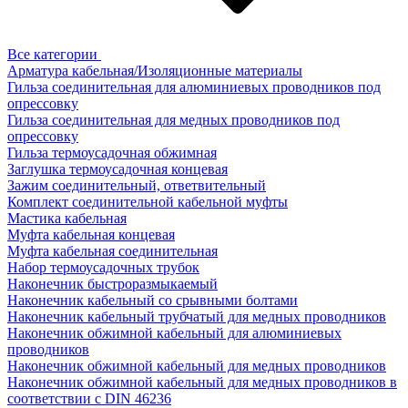
Все категории
Арматура кабельная/Изоляционные материалы
Гильза соединительная для алюминиевых проводников под
опрессовку
Гильза соединительная для медных проводников под
опрессовку
Гильза термоусадочная обжимная
Заглушка термоусадочная концевая
Зажим соединительный, ответвительный
Комплект соединительной кабельной муфты
Мастика кабельная
Муфта кабельная концевая
Муфта кабельная соединительная
Набор термоусадочных трубок
Наконечник быстроразмыкаемый
Наконечник кабельный со срывными болтами
Наконечник кабельный трубчатый для медных проводников
Наконечник обжимной кабельный для алюминиевых
проводников
Наконечник обжимной кабельный для медных проводников
Наконечник обжимной кабельный для медных проводников в
соответствии с DIN 46236