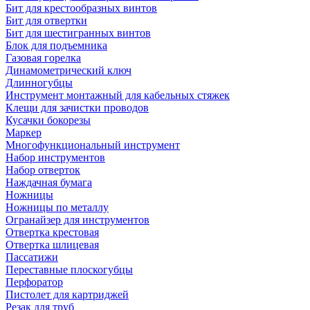
Бит для крестообразных винтов
Бит для отвертки
Бит для шестигранных винтов
Блок для подъемника
Газовая горелка
Динамометрический ключ
Длинногубцы
Инструмент монтажный для кабельных стяжек
Клещи для зачистки проводов
Кусачки бокорезы
Маркер
Многофункциональный инструмент
Набор инструментов
Набор отверток
Наждачная бумага
Ножницы
Ножницы по металлу
Огранайзер для инструментов
Отвертка крестовая
Отвертка шлицевая
Пассатижи
Переставные плоскогубцы
Перфоратор
Пистолет для картриджей
Резак для труб