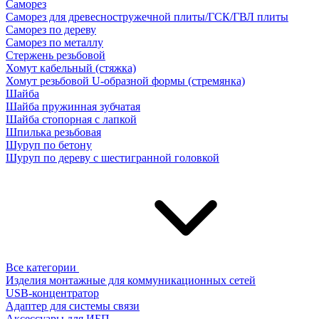
Саморез
Саморез для древесностружечной плиты/ГСК/ГВЛ плиты
Саморез по дереву
Саморез по металлу
Стержень резьбовой
Хомут кабельный (стяжка)
Хомут резьбовой U-образной формы (стремянка)
Шайба
Шайба пружинная зубчатая
Шайба стопорная с лапкой
Шпилька резьбовая
Шуруп по бетону
Шуруп по дереву с шестигранной головкой
Все категории
Изделия монтажные для коммуникационных сетей
USB-концентратор
Адаптер для системы связи
Аксессуары для ИБП